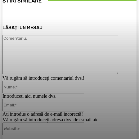
ȘTIRI SIMILARE
LĂSAȚI UN MESAJ
Comentari
Vă rugăm să introduceți comentariul dvs.!
Nume:*
Introduceți aici numele dvs.
Email:*
Ați introdus o adresă de e-mail incorectă!
Vă rugăm să introduceți adresa dvs. de e-mail aici
Website: