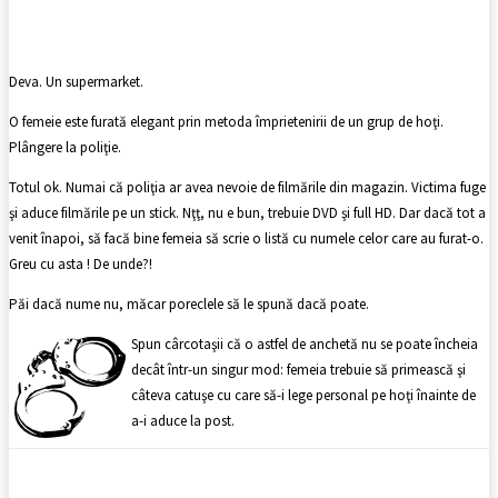
Facebook
X
Pinterest
WhatsApp
Deva. Un supermarket.
O femeie este furată elegant prin metoda împrietenirii de un grup de hoţi.
Plângere la poliţie.
Totul ok. Numai că poliţia ar avea nevoie de filmările din magazin. Victima fuge
şi aduce filmările pe un stick. Nţţ, nu e bun, trebuie DVD şi full HD. Dar dacă tot a
venit înapoi, să facă bine femeia să scrie o listă cu numele celor care au furat-o.
Greu cu asta ! De unde?!
Păi dacă nume nu, măcar poreclele să le spună dacă poate.
Spun cârcotaşii că o astfel de anchetă nu se poate încheia
decât într-un singur mod: femeia trebuie să primească şi
câteva catuşe cu care să-i lege personal pe hoţi înainte de
a-i aduce la post.