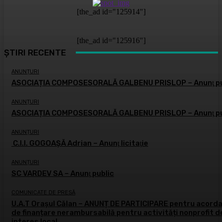
[the_ad id="125914"]
[the_ad id="125916"]
ȘTIRI RECENTE
ANUNȚURI
ASOCIAȚIA COMPOSESORALĂ GALBENU PRISLOP – Anunţ pu
ANUNȚURI
ASOCIAȚIA COMPOSESORALĂ GALBENU PRISLOP – Anunţ pu
ANUNȚURI
C.I.I. GOGOAŞĂ Adrian – Anunţ licitaţie
ANUNȚURI
SC VARDEV SA – Anunţ public
COMUNICATE DE PRESĂ
U.A.T Orașul Călan – ANUNȚ DE PARTICIPARE pentru acord
de finanțare nerambursabilă pentru activități nonprofit d
interes local