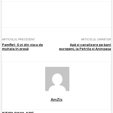
Facebook
X
Pinterest
WhatsApp
ARTICOLUL PRECEDENT
ARTICOLUL URMĂTOR
Pamflet: O zi din viaţa de
Apă şi canalizare pe bani
muhaia în presă
europeni, la Petrila şi Aninoasa
AmZis