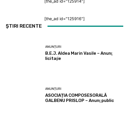
[the_ad id="125914"]
[the_ad id="125916"]
ȘTIRI RECENTE
ANUNȚURI
B.E.J. Aldea Marin Vasile – Anunţ
licitaţie
ANUNȚURI
ASOCIAȚIA COMPOSESORALĂ
GALBENU PRISLOP – Anunţ public