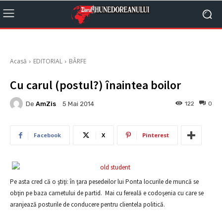
Acasă
EDITORIAL
BÂRFE
Cu carul (postul?) înaintea boilor
De
AmZis
122
0
5 Mai 2014
Facebook
X
Pinterest
Pe asta cred că o ştiţi: în ţara pesedeilor lui Ponta locurile de muncă se
obţin pe baza carnetului de partid. Mai cu fereală e codoşenia cu care se
aranjează posturile de conducere pentru clientela politică.