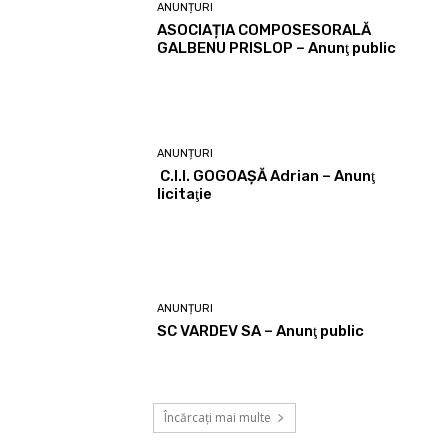
ANUNȚURI
ASOCIAȚIA COMPOSESORALĂ
GALBENU PRISLOP – Anunţ public
ANUNȚURI
C.I.I. GOGOAŞĂ Adrian – Anunţ
licitaţie
ANUNȚURI
SC VARDEV SA – Anunţ public
Încărcați mai multe