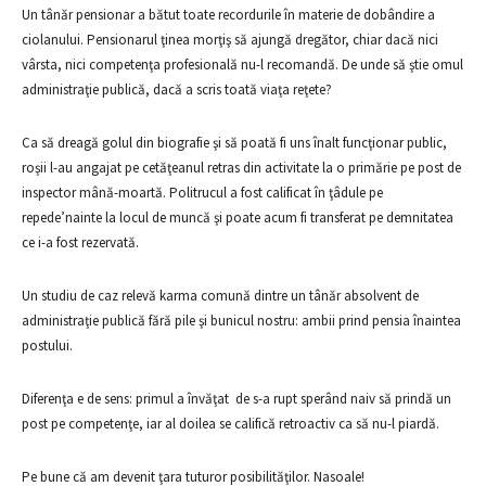
Un tânăr pensionar a bătut toate recordurile în materie de dobândire a
ciolanului. Pensionarul ţinea morţiş să ajungă dregător, chiar dacă nici
vârsta, nici competenţa profesională nu-l recomandă. De unde să ştie omul
administraţie publică, dacă a scris toată viaţa reţete?
Ca să dreagă golul din biografie şi să poată fi uns înalt funcţionar public,
roşii l-au angajat pe cetăţeanul retras din activitate la o primărie pe post de
inspector mână-moartă. Politrucul a fost calificat în ţâdule pe
repede’nainte la locul de muncă şi poate acum fi transferat pe demnitatea
ce i-a fost rezervată.
Un studiu de caz relevă karma comună dintre un tânăr absolvent de
administraţie publică fără pile şi bunicul nostru: ambii prind pensia înaintea
postului.
Diferenţa e de sens: primul a învăţat de s-a rupt sperând naiv să prindă un
post pe competenţe, iar al doilea se califică retroactiv ca să nu-l piardă.
Pe bune că am devenit ţara tuturor posibilităţilor. Nasoale!