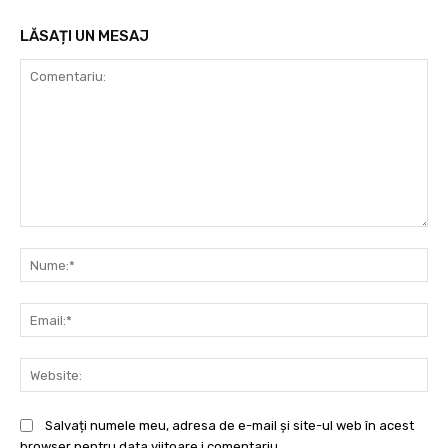
LĂSAȚI UN MESAJ
Comentariu:
Nu
Ema
Web
Salvați numele meu, adresa de e-mail și site-ul web în acest
browser pentru data viitoare i comentariu.