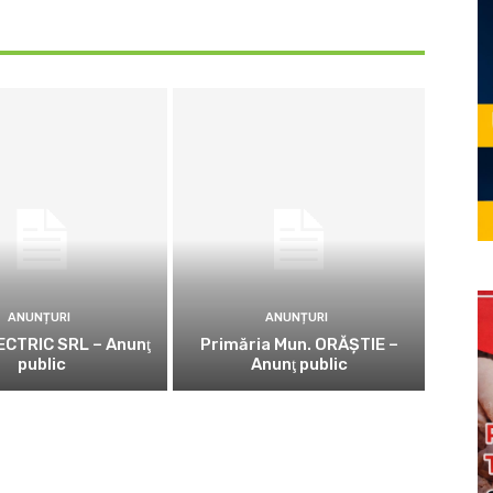
ANUNȚURI
ANUNȚURI
CTRIC SRL – Anunţ
Primăria Mun. ORĂȘTIE –
public
Anunţ public