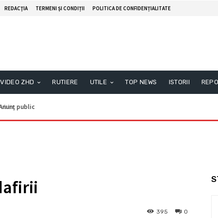
REDACŢIA
TERMENI ȘI CONDIȚII
POLITICA DE CONFIDENȚIALITATE
VIDEO ZHD
RUTIERE
UTILE
TOP NEWS
ISTORII
REPO
nunţ public
S
afirii
395
0