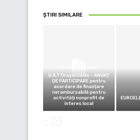
ȘTIRI SIMILARE
COMUNICATE DE PRESĂ
U.A.T Orașul Călan – ANUNȚ
DE PARTICIPARE pentru
acordare de finanțare
nerambursabilă pentru
activități nonprofit de
EUROELE
interes local