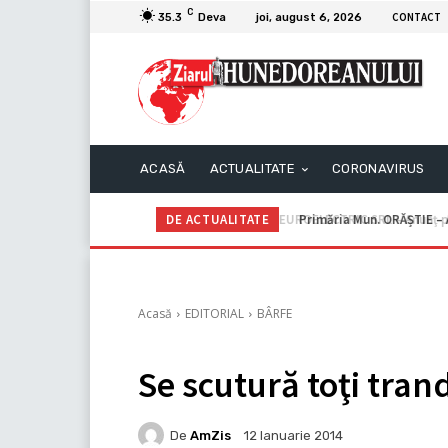
C
CONTACT
35.3
Deva
joi, august 6, 2026
ACASĂ
ACTUALITATE
CORONAVIRUS
DE ACTUALITATE
Primăria Mun. ORĂȘTIE – A
Acasă
EDITORIAL
BÂRFE
Se scutură toţi trand
De
AmZis
12 Ianuarie 2014