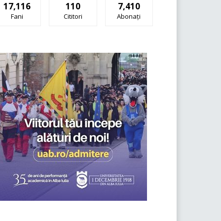
17,116
110
7,410
Fani
Cititori
Abonați