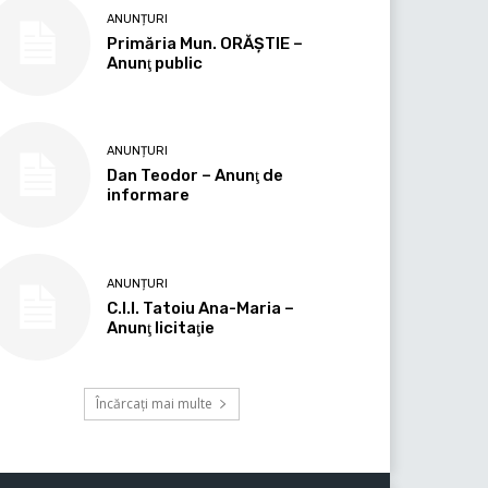
ANUNȚURI
Primăria Mun. ORĂȘTIE –
Anunţ public
ANUNȚURI
Dan Teodor – Anunţ de
informare
ANUNȚURI
C.I.I. Tatoiu Ana-Maria –
Anunţ licitaţie
Încărcați mai multe