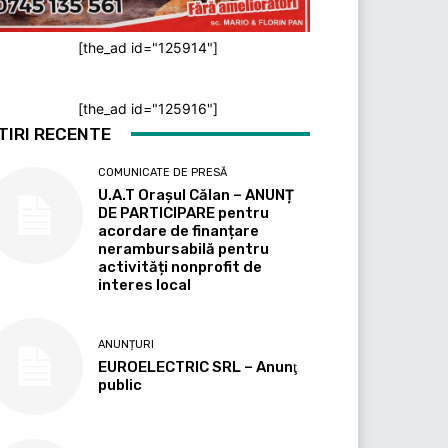
[the_ad id="125914"]
[the_ad id="125916"]
TIRI RECENTE
COMUNICATE DE PRESĂ
U.A.T Orașul Călan – ANUNȚ
DE PARTICIPARE pentru
acordare de finanțare
nerambursabilă pentru
activități nonprofit de
interes local
ANUNȚURI
EUROELECTRIC SRL – Anunţ
public