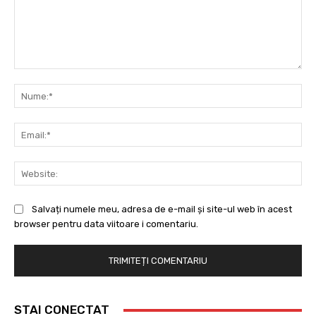
Comentariu:
Nu
Ema
Web
Salvați numele meu, adresa de e-mail și site-ul web în acest
browser pentru data viitoare i comentariu.
STAI CONECTAT