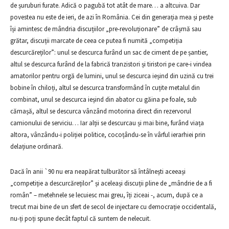
de șuruburi furate. Adică o pagubă tot atât de mare… a altcuiva. Dar
povestea nu este de ieri, de azi în România. Cei din generația mea și peste
își amintesc de mândria discuțiilor „pre-revoluționare” de crâșmă sau
grătar, discuții marcate de ceea ce putea fi numită „competiția
descurcăreților”: unul se descurca furând un sac de ciment de pe șantier,
altul se descurca furând de la fabrică tranzistori și tiristori pe care-i vindea
amatorilor pentru orgă de lumini, unul se descurca ieșind din uzină cu trei
bobine în chiloți, altul se descurca transformând în cuțite metalul din
combinat, unul se descurca ieșind din abator cu găina pe foale, sub
cămașă, altul se descurca vânzând motorina direct din rezervorul
camionului de serviciu… Iar alții se descurcau și mai bine, furând viața
altora, vânzându-i poliției politice, cocoțându-se în vârful ierarhiei prin
delațiune ordinară.
Dacă în anii
`90
nu era neapărat tulburător să întâlnești aceeași
„competiție a descurcăreților” și aceleași discuții pline de „mândrie de a fi
român” – metehnele se lecuiesc mai greu, îți ziceai -, acum, după ce a
trecut mai bine de un sfert de secol de injectare cu democrație occidentală,
nu-ți poți spune decât faptul că suntem de nelecuit.