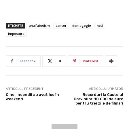
ETICHETE
analfabetism
cancer
demagogie
hoti
impostura
Facebook
X
Pinterest
ARTICOLUL PRECEDENT
ARTICOLUL URMĂTOR
Cinci incendii au avut loc în
Recorduri la Castelul
weekend
Corvinilor: 10.000 de euro
pentru trei zile de filmări