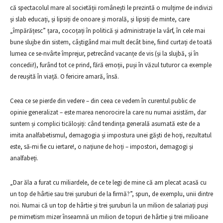
că spectacolul mare al societății românești le prezintă o mulțime de indivizi
și slab educați, și lipsiți de onoare și morală, și lipsiți de minte, care
„împărățesc” țara, cocoțați în politică și administrație la vârf, în cele mai
bune slujbe din sistem, câștigând mai mult decât bine, fiind curtați de toată
lumea ce se-nvârte împrejur, petrecând vacanțe de vis (și la slujbă, și în
concedii!), furând tot ce prind, fără emoții, puși în văzul tuturor ca exemple
de reușită în viață. O fericire amară, însă.
Ceea ce se pierde din vedere – din ceea ce vedem în curentul public de
opinie generalizat – este marea nenorocire la care nu numai asistăm, dar
suntem și complici ticăloșiți: când tendința generală asumată este de a
imita analfabetismul, demagogia și impostura unei găști de hoți, rezultatul
este, să-mi fie cu iertare!, o națiune de hoți – impostori, demagogi și
analfabeți.
„Dar ăla a furat cu miliardele, de ce te legi de mine că am plecat acasă cu
un top de hârtie sau trei șuruburi de la firmă?”, spun, de exemplu, unii dintre
noi. Numai că un top de hârtie și trei șuruburi la un milion de salariați puși
pe mimetism mizer înseamnă un milion de topuri de hârtie și trei milioane