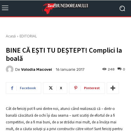
Acasă
EDITORIAL
BINE CĂ EȘTI TU DEȘTEPT! Complici la
boală
De
Volodia Macovei
248
0
16 Ianuarie 2017
Facebook
X
Pinterest
Cât de fericiți pot fi unii dintre noi, atunci când realizează că – dintr-o
banală căscătură de ochi își dau seama – sunt scutiți de efortul de a fi
competitivi, de a fi mai buni, de a se strădui mai mult, de a învăța mai
mult, de a căuta soluții și a privi constructiv către viitor! Sunt fericiți pentru