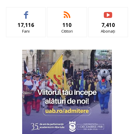
17,116
110
7,410
Fani
Cititori
Abonați