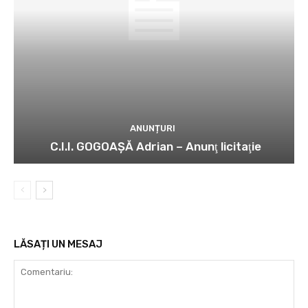
ANUNȚURI
C.I.I. GOGOAŞĂ Adrian – Anunţ licitaţie
LĂSAȚI UN MESAJ