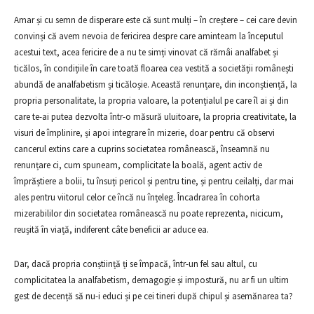
Amar și cu semn de disperare este că sunt mulți – în creștere – cei care devin
convinși că avem nevoia de fericirea despre care aminteam la începutul
acestui text, acea fericire de a nu te simți vinovat că rămâi analfabet și
ticălos, în condițiile în care toată floarea cea vestită a societății românești
abundă de analfabetism și ticăloșie. Această renunțare, din inconștiență, la
propria personalitate, la propria valoare, la potențialul pe care îl ai și din
care te-ai putea dezvolta într-o măsură uluitoare, la propria creativitate, la
visuri de împlinire, și apoi integrare în mizerie, doar pentru că observi
cancerul extins care a cuprins societatea românească, înseamnă nu
renunțare ci, cum spuneam, complicitate la boală, agent activ de
împrăștiere a bolii, tu însuți pericol și pentru tine, și pentru ceilalți, dar mai
ales pentru viitorul celor ce încă nu înțeleg. Încadrarea în cohorta
mizerabililor din societatea românească nu poate reprezenta, nicicum,
reușită în viață, indiferent câte beneficii ar aduce ea.
Dar, dacă propria conștiință ți se împacă, într-un fel sau altul, cu
complicitatea la analfabetism, demagogie și impostură, nu ar fi un ultim
gest de decență să nu-i educi și pe cei tineri după chipul și asemănarea ta?