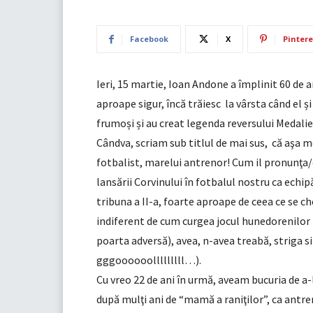
Facebook
X
Pintere
Ieri, 15 martie, Ioan Andone a împlinit 60 de 
aproape sigur, încă trăiesc la vârsta când el ș
frumoși și au creat legenda reversului Medalie
Cândva, scriam sub titlul de mai sus, că aşa 
fotbalist, marelui antrenor! Cum il pronunţa/c
lansării Corvinului în fotbalul nostru ca echip
tribuna a II-a, foarte aproape de ceea ce se c
indiferent de cum curgea jocul hunedorenilor 
poarta adversă), avea, n-avea treabă, striga s
gggoooooolllllllll…).
Cu vreo 22 de ani în urmă, aveam bucuria de a-
după mulţi ani de “mamă a raniţilor”, ca antren