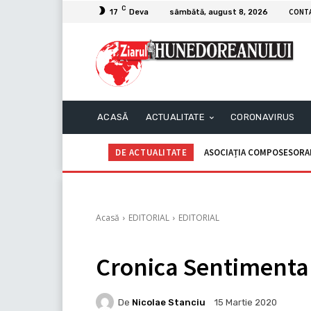
C
CONT
17
Deva
sâmbătă, august 8, 2026
ACASĂ
ACTUALITATE
CORONAVIRUS
DE ACTUALITATE
ASOCIAȚIA COMPOSESORALĂ G
C.I.I. GOGOAŞĂ Adrian – A
Acasă
EDITORIAL
EDITORIAL
Cronica Sentiment
De
Nicolae Stanciu
15 Martie 2020