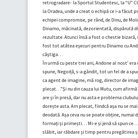
retrogradare- la Sportul Studentesc, la “U” Cluj
la Oradea, unde a creat o echipă ce i-a făcut p
echipei compromise, pe rând, de Dinu, de Moldo
Dinamo, măcinată, dezorientată, dispărută di
rezultate. Atunci însă a fost o chestie bizară,
fost tot atâtea eşecuri pentru Dinamo cu An
câştiga…
În urmă cu peste trei ani, Andone al nost’ er
spune, Negoiță, s-a gândit, tot un fel de a sp
ca agent de imagine, mă rog, director de imag
plecat…”Și nu din cauza lui Mutu, cum afirmă u
are și în presă, dar nu asta e problema clubul
dorește asta. Am plecat, fiindcă așa nu se mai
deodată. Așa ceva nu se poate obține, numai dup
formați și primești… Mi-e și jenă să spun ce… 
slăbit, iar răbdare și timp pentru pregătirea 