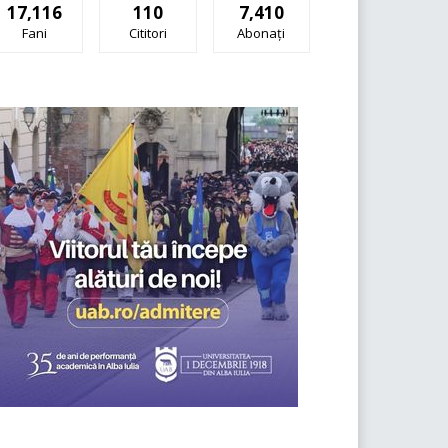
17,116
110
7,410
Fani
Cititori
Abonați