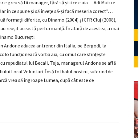
dar e greu să fii manager, fără să știi ce e aia… Adi Mutu e
clar în ce spune şi să înveţe să-și facă meseria corect”…
 formații diferite, cu Dinamo (2004) și CFR Cluj (2008),
e au reușit această performanță. În afară de acestea, a mai
Dinamo București.
n Andone aducea antrenor din Italia, pe Bergodi, la
acolo funcționează vorba aia, cu omul care sfințește
 cu repudiatul lui Becali, Teja, managerul Andone se află
iului Local Voluntari. Însă fotbalul nostru, suferind de
 parcă vrea să îngroape Lumea, după cât este de