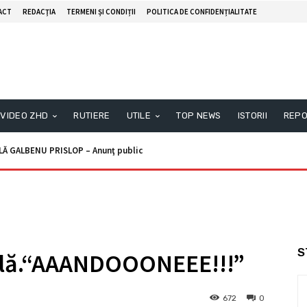
ACT
REDACŢIA
TERMENI ȘI CONDIȚII
POLITICA DE CONFIDENȚIALITATE
VIDEO ZHD
RUTIERE
UTILE
TOP NEWS
ISTORII
REPO
ALBENU PRISLOP – Anunţ public
nunţ licitaţie
S
ală.“AAANDOOONEEE!!!”
672
0