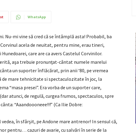
st
WhatsApp
ani. Nu-mi vine să cred că se întâmplă asta! Probabil, ba
i Corvinul acela de neuitat, pentru mine, erau tineri,
i Hunedoarei, care are ca avers Castelul Corvinilor.
merită, aşa trebuie pronunţat-cântat numele marelui
ânta un suporter înflăcărat, prin anii ‘80, pe vremea
ă de mare tehnicitate si spectaculozitate în joc, la
hema “masa presei”. Era vorba de un suporter care,
(dar atunci, de regulă, curgea frumos, spectaculos, spre
i cânta: “Aaandoooneee!!!” (Ca Ilie Dobre:
l vedea, în sfârşit, pe Andone mare antrenor! In sensul că,
or pentru… cazuri de avarie, cu salvări în serie de la