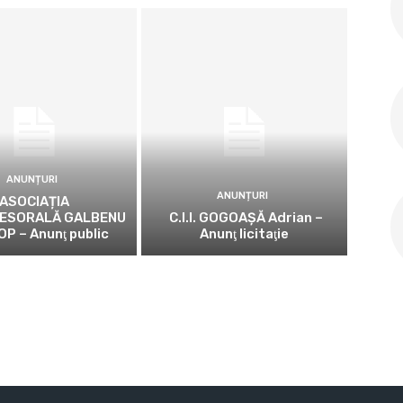
ANUNȚURI
ANUNȚURI
ASOCIAȚIA
ESORALĂ GALBENU
C.I.I. GOGOAŞĂ Adrian –
OP – Anunţ public
Anunţ licitaţie