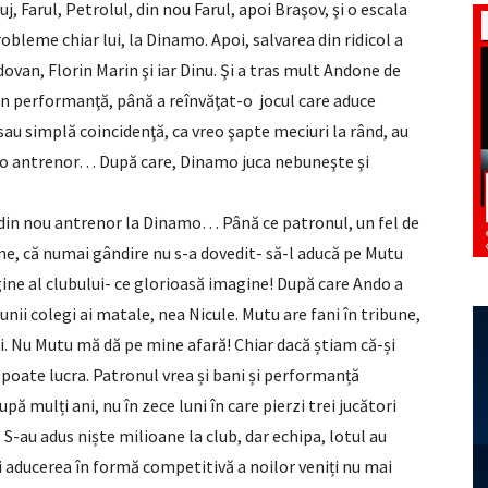
, Farul, Petrolul, din nou Farul, apoi Braşov, şi o escala
robleme chiar lui, la Dinamo. Apoi, salvarea din ridicol a
van, Florin Marin şi iar Dinu. Şi a tras mult Andone de
n performanţă, până a reînvăţat-o jocul care aduce
 sau simplă coincidenţă, ca vreo şapte meciuri la rând, au
do antrenor… După care, Dinamo juca nebuneşte şi
a din nou antrenor la Dinamo… Până ce patronul, un fel de
une, că numai gândire nu s-a dovedit- să-l aducă pe Mutu
ine al clubului- ce glorioasă imagine! După care Ando a
nii colegi ai matale, nea Nicule. Mutu are fani în tribune,
ui. Nu Mutu mă dă pe mine afară! Chiar dacă știam că-și
 poate lucra. Patronul vrea și bani și performanță
ă mulți ani, nu în zece luni în care pierzi trei jucători
S-au adus niște milioane la club, dar echipa, lotul au
și aducerea în formă competitivă a noilor veniți nu mai