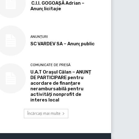
C.I.I. GOGOAŞĂ Adrian –
Anunţ licitaţie
ANUNȚURI
SC VARDEV SA – Anunţ public
COMUNICATE DE PRESĂ
U.A.T Orașul Călan – ANUNȚ
DE PARTICIPARE pentru
acordare de finanțare
nerambursabilă pentru
activități nonprofit de
interes local
Încărcați mai multe