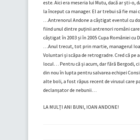
este. Aici era meseria lui Mutu, dacă ar ști-o, 
la început ca manager. El ar trebui să fie mai 
…Antrenorul Andone a câștigat eventul cu două
fiind unul dintre puținii antrenori români car
câștigat în 2003 și în 2005 Cupa României cu 
…Anul trecut, tot prin martie, managerul Ioa
Voluntari și scăpa de retrogradre. Cred că pe 
locul… Pentru că și acum, dar fără Bergodi, ci
din nou în lupta pentru salvarea echipei Consil
alte boli, a fost răpus recent de virusul care
declanșator de nebunii…
LA MULȚI ANI BUNI, IOAN ANDONE!