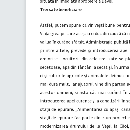
situat
în imediata apropiere a Devei.
ă
Trei sate beneficiare
Astfel, putem spune c
vin ve
ti bune pentru
ă
ş
Via
a grea pe care ace
tia o duc din cauz
c
ni
ţ
ş
ă
ă
va lua în curând sfâr
it. Administra
ia public
l
ş
ţ
ă
printre altele, prevede
i introducerea ape
ş
amintite. Locuitorii din cele trei sate se 
secetoase, apa din fântâni a secat
i, în urma
ş
ci
i culturile agricole
i animalele de
inute î
ş
ş
ţ
mai dura mult, iar ajutorul vine din partea 
acestor oameni,
i asta cât mai curând. În
ş
introducerea apei curente
i a canaliz
rii în 
ş
ă
sta
ii de epurare. „Alimentarea cu ap
i can
ţ
ă
ş
sta
ii de epurare fac parte dintr-un proiect
ţ
modernizarea drumului de la Ve
el la C
oi
ţ
ă