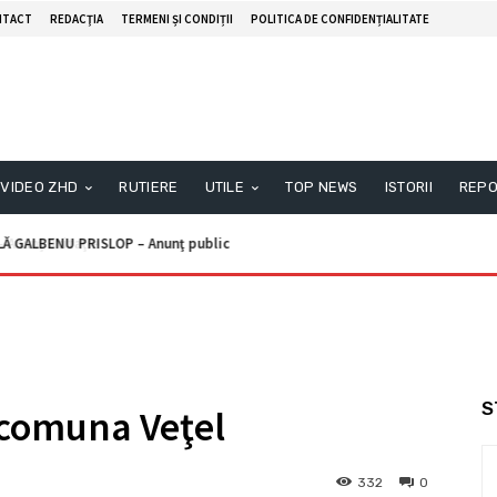
NTACT
REDACŢIA
TERMENI ȘI CONDIȚII
POLITICA DE CONFIDENȚIALITATE
VIDEO ZHD
RUTIERE
UTILE
TOP NEWS
ISTORII
REPO
unţ licitaţie
S
n comuna Veţel
332
0