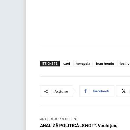
ETICHETE
caoi
herepeia
ioan hentiu
lesnic
Facebook
Acțiune
ARTICOLUL PRECEDENT
ANALIZĂ POLITICĂ „SWOT”. Vochițoiu,