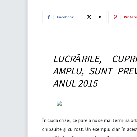
Facebook
X
Pintere
LUCR
RILE, CUPR
Ă
AMPLU, SUNT PRE
ANUL 2015
În ciuda crizei, ce pare a nu se mai termina od
chibzuite
i cu rost. Un exemplu clar în ace
ş