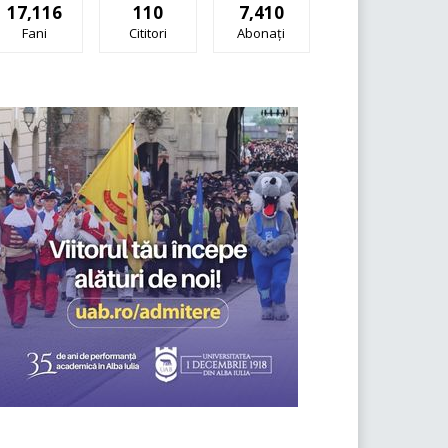
17,116
110
7,410
Fani
Cititori
Abonați