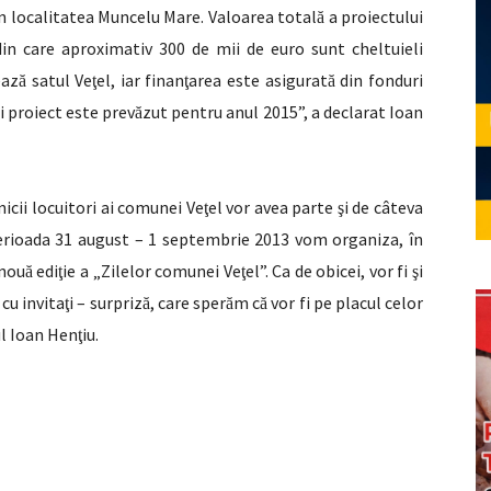
 în localitatea Muncelu Mare. Valoarea total
a proiectului
ă
in care aproximativ 300 de mii de euro sunt cheltuieli
eaz
satul Ve
el, iar finan
area este asigurat
din fonduri
ă
ţ
ţ
ă
i proiect este prev
zut pentru anul 2015”, a declarat Ioan
ă
nicii locuitori ai comunei Ve
el vor avea parte
i de câteva
ţ
ş
perioada 31 august – 1 septembrie 2013 vom organiza, în
 nou
edi
ie a „Zilelor comunei Ve
el”. Ca de obicei, vor fi
i
ă
ţ
ţ
ş
cu invita
i – surpriz
, care sper
m c
vor fi pe placul celor
ţ
ă
ă
ă
ul Ioan Hen
iu.
ţ