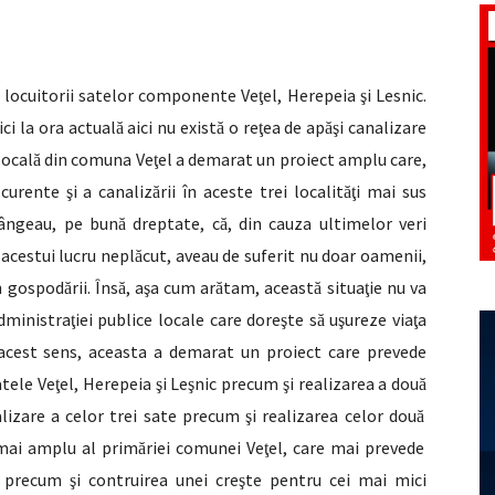
 locuitorii satelor componente Ve
el, Herepeia
i Lesnic.
ţ
ş
ci la ora actual
aici nu exist
o re
ea de ap
i canalizare
ă
ă
ţ
ă
ş
ocal
din comuna Ve
el a demarat un proiect amplu care,
ă
ţ
i curente
i a canaliz
rii în aceste trei localit
i mai sus
ş
ă
ăţ
plângeau, pe bun
dreptate, c
, din cauza ultimelor veri
ă
ă
 acestui lucru nepl
cut, aveau de suferit nu doar oamenii,
ă
n gospod
rii. Îns
, a
a cum ar
tam, aceast
situa
ie nu va
ă
ă
ş
ă
ă
ţ
administra
iei publice locale care dore
te s
u
ureze via
a
ţ
ş
ă
ş
ţ
 acest sens, aceasta a demarat un proiect care prevede
satele Ve
el, Herepeia
i Le
nic precum
i realizarea a dou
ţ
ş
ş
ş
ă
alizare a celor trei sate precum
i realizarea celor dou
ş
ă
 mai amplu al prim
riei comunei Ve
el, care mai prevede
ă
ţ
, precum
i contruirea unei cre
te pentru cei mai mici
ş
ş