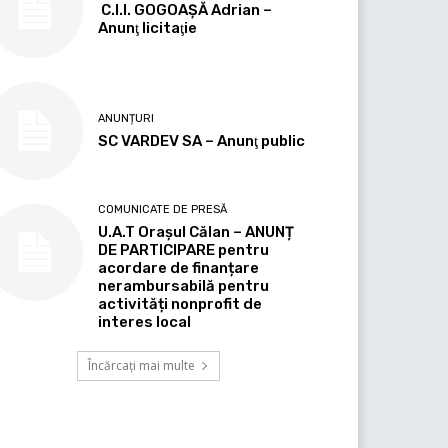
C.I.I. GOGOAŞĂ Adrian –
Anunţ licitaţie
ANUNȚURI
SC VARDEV SA – Anunţ public
COMUNICATE DE PRESĂ
U.A.T Orașul Călan – ANUNȚ
DE PARTICIPARE pentru
acordare de finanțare
nerambursabilă pentru
activități nonprofit de
interes local
Încărcați mai multe