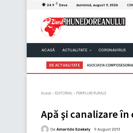
C
CO
24.9
Deva
duminică, august 9, 2026
ACASĂ
ACTUALITATE
CORONAVIRUS
DE ACTUALITATE
C.I.I. GOGOAŞĂ Adrian – An
Acasă
EDITORIAL
PERIPLURI RURALE
Apă şi canalizare î
De
Amarildo Szekely
9 August 2013