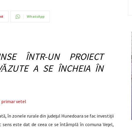
st
WhatsApp
INSE ÎNTR-UN PROIECT
V
ZUTE A SE ÎNCHEIA ÎN
Ă
at
, în zonele rurale din jude
ul Hunedoara se fac investi
ii
ă
ţ
ţ
st sens este dat de ceea ce se întâmpl
în comuna Ve
el,
ă
ţ