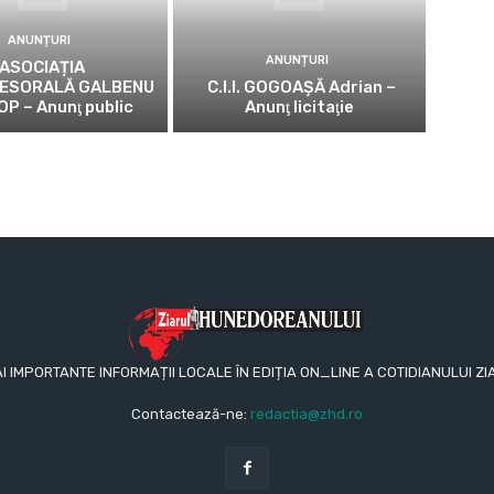
ANUNȚURI
ANUNȚURI
ASOCIAȚIA
ESORALĂ GALBENU
C.I.I. GOGOAŞĂ Adrian –
OP – Anunţ public
Anunţ licitaţie
AI IMPORTANTE INFORMAȚII LOCALE ÎN EDIȚIA ON_LINE A COTIDIANULUI
Contactează-ne:
redactia@zhd.ro