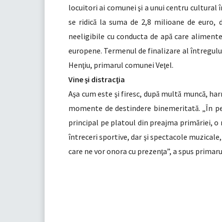
locuitori ai comunei
i a unui centru cultural
ş
se ridic
la suma de 2,8 milioane de euro, d
ă
neeligibile cu conducta de ap
care aliment
ă
europene. Termenul de finalizare al întregulu
Hen
iu, primarul comunei Ve
el.
ţ
ţ
Vine
i distrac
ia
ş
ţ
A
a cum este
i firesc, dup
mult
munc
, har
ş
ş
ă
ă
ă
momente de destindere binemeritat
. „În 
ă
principal pe platoul din preajma prim
riei, o
ă
întreceri sportive, dar
i spectacole muzicale, 
ş
care ne vor onora cu prezen
a”, a spus primar
ţ