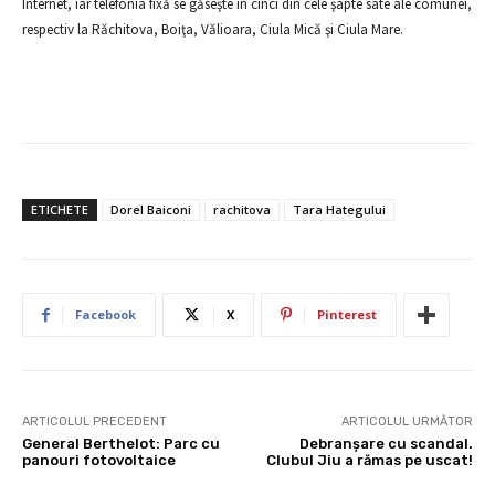
Internet, iar telefonia fixă se găseşte în cinci din cele şapte sate ale comunei,
respectiv la Răchitova, Boiţa, Vălioara, Ciula Mică şi Ciula Mare.
ETICHETE
Dorel Baiconi
rachitova
Tara Hategului
Facebook
X
Pinterest
ARTICOLUL PRECEDENT
ARTICOLUL URMĂTOR
General Berthelot: Parc cu
Debranşare cu scandal.
panouri fotovoltaice
Clubul Jiu a rămas pe uscat!