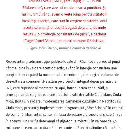
Eugen Dorel Băiconi, primarul comunei Răchitova.
Reprezentanţii administraţiei publice locale din Răchitova doresc să pună
cât mai bine în valoare acest obiectiv, având în intenţie construirea unei
punţi pietonale până la monumentul menţionat, dar au şi alte planuri de
dezvoltare a comunei. „Ne axăm pe proiectul integrat depus pe măsura
322, care cuprinde alimentarea cu apă, introducerea canalizării, şi
amenajarea de staţii de epurare a apelor uzate din satele Ciula Mare, Ciula
Mică, Boiţa şi Vălioara, modernizarea căminelor culturale din Răchitova şi
Ciula Mare, precum şi implementarea programului „After School” în centrul
de comună. Momentan suntem în faza de licitare a proiectului şi sperăm ca
în această lună să fie desemnaţi câştigătorii. Proiectul, în valoare de 2,5
milioane de euro, are o durată de execuţie de 2 ani şi estimăm că lucrările