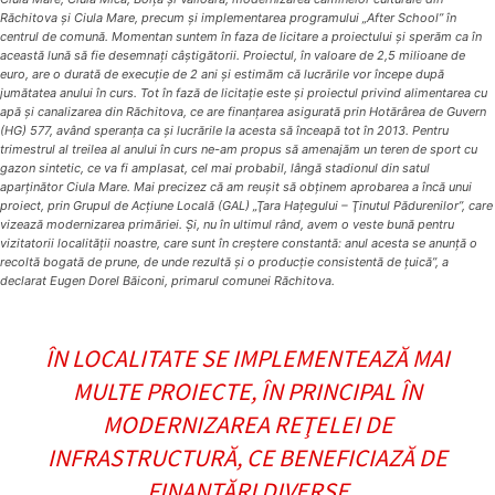
Răchitova şi Ciula Mare, precum şi implementarea programului „After School” în
centrul de comună. Momentan suntem în faza de licitare a proiectului şi sperăm ca în
această lună să fie desemnaţi câştigătorii. Proiectul, în valoare de 2,5 milioane de
euro, are o durată de execuţie de 2 ani şi estimăm că lucrările vor începe după
jumătatea anului în curs. Tot în fază de licitaţie este şi proiectul privind alimentarea cu
apă şi canalizarea din Răchitova, ce are finanţarea asigurată prin Hotărârea de Guvern
(HG) 577, având speranţa ca şi lucrările la acesta să înceapă tot în 2013. Pentru
trimestrul al treilea al anului în curs ne-am propus să amenajăm un teren de sport cu
gazon sintetic, ce va fi amplasat, cel mai probabil, lângă stadionul din satul
aparţinător Ciula Mare. Mai precizez că am reuşit să obţinem aprobarea a încă unui
proiect, prin Grupul de Acţiune Locală (GAL) „Ţara Haţegului – Ţinutul Pădurenilor”, care
vizează modernizarea primăriei. Şi, nu în ultimul rând, avem o veste bună pentru
vizitatorii localităţii noastre, care sunt în creştere constantă: anul acesta se anunţă o
recoltă bogată de prune, de unde rezultă şi o producţie consistentă de ţuică”, a
declarat Eugen Dorel Băiconi, primarul comunei Răchitova.
ÎN LOCALITATE SE IMPLEMENTEAZĂ MAI
MULTE PROIECTE, ÎN PRINCIPAL ÎN
MODERNIZAREA REŢELEI DE
INFRASTRUCTURĂ, CE BENEFICIAZĂ DE
FINANŢĂRI DIVERSE