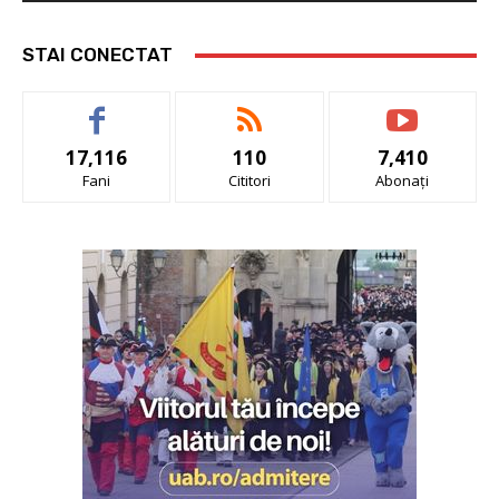
STAI CONECTAT
17,116
110
7,410
Fani
Cititori
Abonați