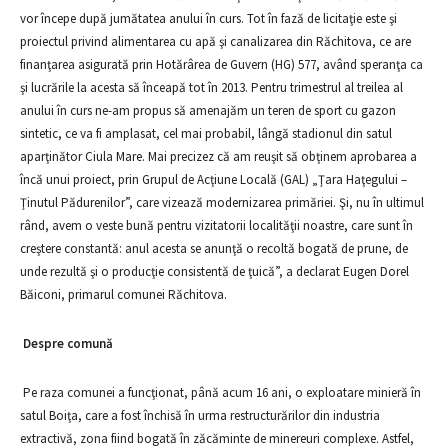
vor începe după jumătatea anului în curs. Tot în fază de licitaţie este şi
proiectul privind alimentarea cu apă şi canalizarea din Răchitova, ce are
finanţarea asigurată prin Hotărârea de Guvern (HG) 577, având speranţa ca
şi lucrările la acesta să înceapă tot în 2013. Pentru trimestrul al treilea al
anului în curs ne-am propus să amenajăm un teren de sport cu gazon
sintetic, ce va fi amplasat, cel mai probabil, lângă stadionul din satul
aparţinător Ciula Mare. Mai precizez că am reuşit să obţinem aprobarea a
încă unui proiect, prin Grupul de Acţiune Locală (GAL) „Ţara Haţegului –
Ţinutul Pădurenilor”, care vizează modernizarea primăriei. Şi, nu în ultimul
rând, avem o veste bună pentru vizitatorii localităţii noastre, care sunt în
creştere constantă: anul acesta se anunţă o recoltă bogată de prune, de
unde rezultă şi o producţie consistentă de ţuică”, a declarat Eugen Dorel
Băiconi, primarul comunei Răchitova.
Despre comun
ă
Pe raza comunei a funcţionat, până acum
16 ani
, o exploatare minieră în
satul Boiţa, care a fost închisă în urma restructurărilor din industria
extractivă, zona fiind bogată în zăcăminte de minereuri complexe. Astfel,