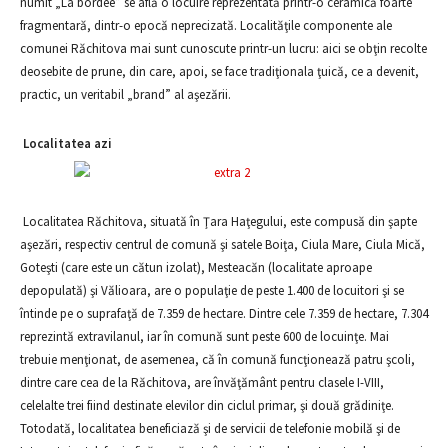
numit „La bordee” se află o locuire reprezentată printr-o ceramică foarte
fragmentară, dintr-o epocă neprecizată. Localităţile componente ale
comunei Răchitova mai sunt cunoscute printr-un lucru: aici se obţin recolte
deosebite de prune, din care, apoi, se face tradiţionala ţuică, ce a devenit,
practic, un veritabil „brand” al aşezării.
Localitatea azi
Localitatea Răchitova, situată în Ţara Haţegului, este compusă din şapte
aşezări, respectiv centrul de comună şi satele Boiţa, Ciula Mare, Ciula Mică,
Goteşti (care este un cătun izolat), Mesteacăn (localitate aproape
depopulată) şi Vălioara, are o populaţie de peste 1.400 de locuitori şi se
întinde pe o suprafaţă de 7.359 de hectare. Dintre cele 7.359 de hectare, 7.304
reprezintă extravilanul, iar în comună sunt peste 600 de locuinţe. Mai
trebuie menţionat, de asemenea, că în comună funcţionează patru şcoli,
dintre care cea de la Răchitova, are învăţământ pentru clasele I-VIII,
celelalte trei fiind destinate elevilor din ciclul primar, şi două grădiniţe.
Totodată, localitatea beneficiază şi de servicii de telefonie mobilă şi de