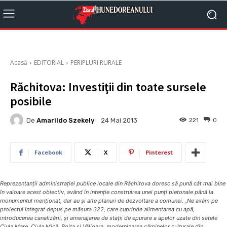
Acasă
EDITORIAL
PERIPLURI RURALE
Răchitova: Investiţii din toate sursele
posibile
De
Amarildo Szekely
221
0
24 Mai 2013
Facebook
X
Pinterest
Reprezentanţii administraţiei publice locale din Răchitova doresc să pună cât mai bine
în valoare acest obiectiv, având în intenţie construirea unei punţi pietonale până la
monumentul menţionat, dar au şi alte planuri de dezvoltare a comunei. „Ne axăm pe
proiectul integrat depus pe măsura 322, care cuprinde alimentarea cu apă,
introducerea canalizării, şi amenajarea de staţii de epurare a apelor uzate din satele
Ciula Mare, Ciula Mică, Boiţa şi Vălioara, modernizarea căminelor culturale din