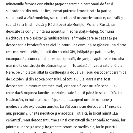
minereurile feroase constituite preponderent din carbonaţi de fier şi
subordonat din oxizi de fier, uneori puternic limonitizate la partea
superioară a zăcămintelor, se concentrează în zonele nordice, centrală şi
sudică (aici fiind inclusă şi Răchitova) ale Munţilor Poiana Ruscă, iar
depozite ce conţin pirită au apărut şi în zona Boiţa-Haţeg. Comuna
Răchitova are o existenţă multiseculară, afirmaţie care se bazează pe
descoperirile istorice făcute aici. În centrul de comună se găseşte una dintre
cele mai vechi cetăţi, datată din secolul XIV, înălţată pe patru nivele,
înconjurată, atunci când a fost funcţională, de şanţ de apărare ce încadra
mai multe construcţii de pământ şi lemn. Totodată, în vatra satului Ciula
Mare, pe un platou aflat la confluenţa a două văi, s-au descoperit ceramică
de Coţofeni şi din epoca bronzului. Şi tot la Ciula Mare a mai fost
descoperit un monument medieval, ce pare a fi construit în secolul XVII,
chiar dacă originea familiei cneziale poate fi dusă până în secolul XIV. La
Mesteacăn, în hotarul localităţii, s-au descoperit urmele romane şi
medievale ale exploatării aurului. La Vălioara s-au descoperit 14 inele de
aur, precum şi unelte neolitice şi eneolitice. Tot aici, în locul numit „La
cărămizi”, s-au descoperit urmele unei construcţii de perioadă romană, iar
printre ruine se găsesc şi fragmente ceramice medievale, iar în punctul