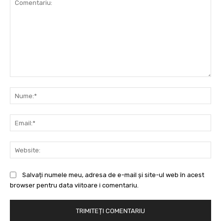
Comentariu:
Nu
Ema
Web
Salvați numele meu, adresa de e-mail și site-ul web în acest
browser pentru data viitoare i comentariu.