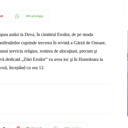
st
WhatsApp
ăşura
astăzi
la Deva,
în cimitirul Eroilor, de pe strada
ifestărilor cuprinde trecerea în revistă a Gărzii de Onoare,
nui serviciu religios, rostirea de alocuţiuni, precum şi
ă dedicată „Zilei Eroilor” va avea loc şi în Hunedoara
la
doxă, începând cu ora 12.