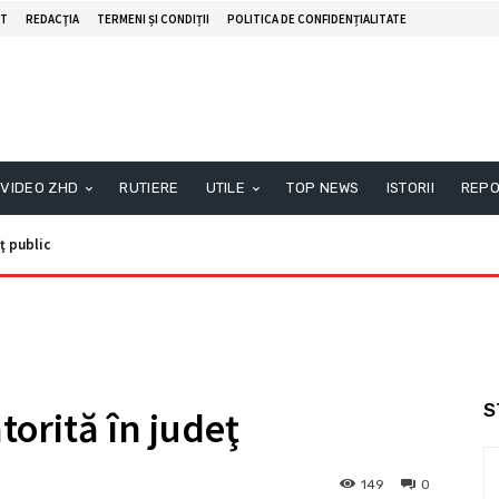
T
REDACŢIA
TERMENI ȘI CONDIȚII
POLITICA DE CONFIDENȚIALITATE
VIDEO ZHD
RUTIERE
UTILE
TOP NEWS
ISTORII
REPO
ublic
Anunţ public
S
torită în judeţ
149
0