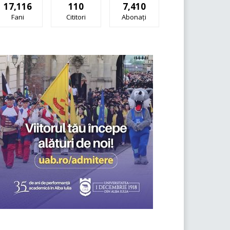
17,116
110
7,410
Fani
Cititori
Abonați