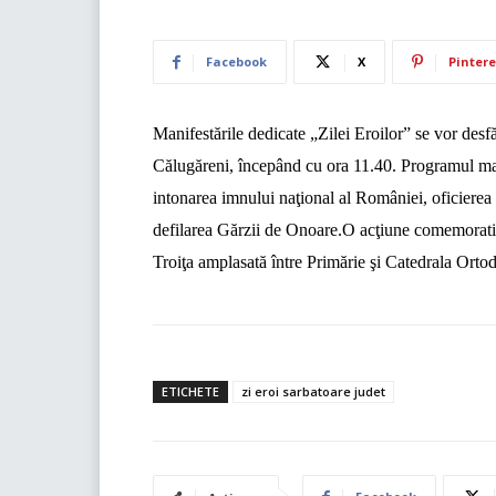
Facebook
X
Pintere
Manifestările dedicate „Zilei Eroilor” s
e vor desf
Călugăreni, începând cu ora 11.40.
Programul man
intonarea imnului naţional al României, oficierea u
defilarea Gărzii de Onoare.
O
acţiune comemorativ
Troiţa amplasată între Primărie şi Catedrala Orto
ETICHETE
zi eroi sarbatoare judet