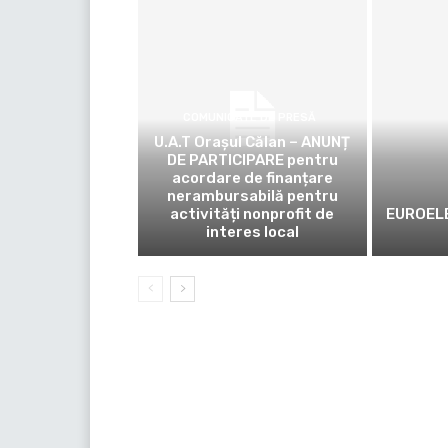
COMUNICATE DE PRESĂ
U.A.T Orașul Călan – ANUNȚ
DE PARTICIPARE pentru
acordare de finanțare
nerambursabilă pentru
activități nonprofit de
EUROELE
interes local