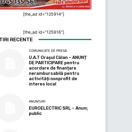
[the_ad id="125914"]
[the_ad id="125916"]
TIRI RECENTE
COMUNICATE DE PRESĂ
U.A.T Orașul Călan – ANUNȚ
DE PARTICIPARE pentru
acordare de finanțare
nerambursabilă pentru
activități nonprofit de
interes local
ANUNȚURI
EUROELECTRIC SRL – Anunţ
public