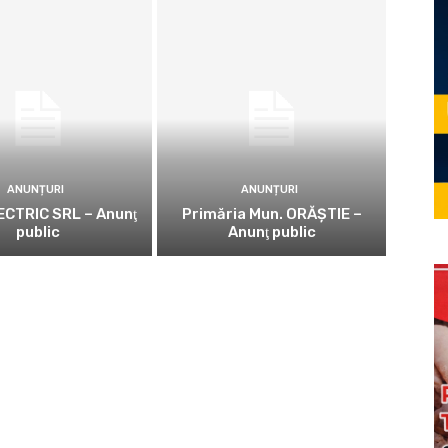
ANUNȚURI
ANUNȚURI
CTRIC SRL – Anunţ
Primăria Mun. ORĂȘTIE –
public
Anunţ public