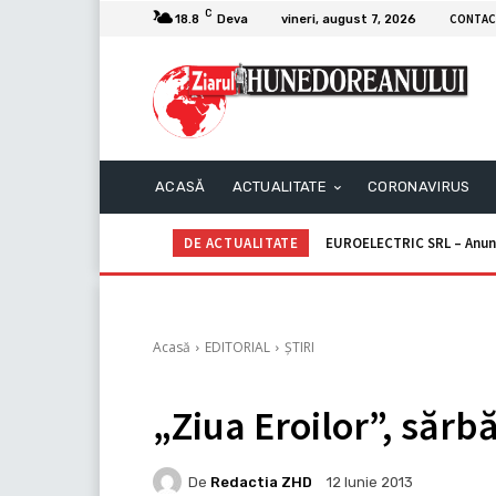
C
CONTAC
18.8
Deva
vineri, august 7, 2026
ACASĂ
ACTUALITATE
CORONAVIRUS
DE ACTUALITATE
EUROELECTRIC SRL – Anunţ p
Primăria Mun. ORĂȘTIE – 
Acasă
EDITORIAL
ȘTIRI
„Ziua Eroilor”, sărbă
De
Redactia ZHD
12 Iunie 2013