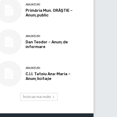
ANUNȚURI
Primăria Mun. ORĂȘTIE –
Anunţ public
ANUNȚURI
Dan Teodor – Anunţ de
informare
ANUNȚURI
C.I.I. Tatoiu Ana-Maria –
Anunţ licitaţie
Încărcați mai multe