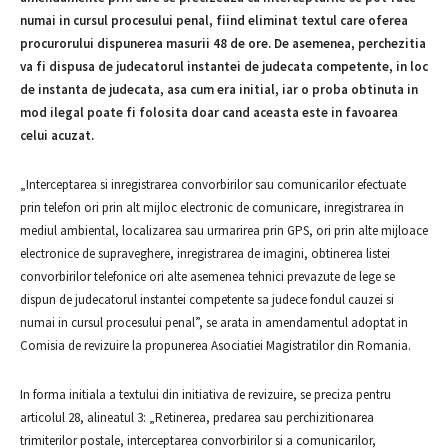
numai in cursul procesului penal, fiind eliminat textul care oferea
procurorului dispunerea masurii 48 de ore. De asemenea, perchezitia
va fi dispusa de judecatorul instantei de judecata competente, in loc
de instanta de judecata, asa cum era initial, iar o proba obtinuta in
mod ilegal poate fi folosita doar cand aceasta este in favoarea
celui acuzat.
„Interceptarea si inregistrarea convorbirilor sau comunicarilor efectuate
prin telefon ori prin alt mijloc electronic de comunicare, inregistrarea in
mediul ambiental, localizarea sau urmarirea prin GPS, ori prin alte mijloace
electronice de supraveghere, inregistrarea de imagini, obtinerea listei
convorbirilor telefonice ori alte asemenea tehnici prevazute de lege se
dispun de judecatorul instantei competente sa judece fondul cauzei si
numai in cursul procesului penal”, se arata in amendamentul adoptat in
Comisia de revizuire la propunerea Asociatiei Magistratilor din Romania.
In forma initiala a textului din initiativa de revizuire, se preciza pentru
articolul 28, alineatul 3: „Retinerea, predarea sau perchizitionarea
trimiterilor postale, interceptarea convorbirilor si a comunicarilor,