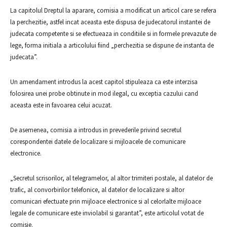
La capitolul Dreptul la aparare, comisia a modificat un articol care se refera
la perchezitie, astfel incat aceasta este dispusa de judecatorul instantei de
judecata competente si se efectueaza in conditiile si in formele prevazute de
lege, forma initiala a articolului fiind „perchezitia se dispune de instanta de
judecata”.
Un amendament introdus la acest capitol stipuleaza ca este interzisa
folosirea unei probe obtinute in mod ilegal, cu exceptia cazului cand
aceasta este in favoarea celui acuzat.
De asemenea, comisia a introdus in prevederile privind secretul
corespondentei datele de localizare si mijloacele de comunicare
electronice.
„Secretul scrisorilor, al telegramelor, al altor trimiteri postale, al datelor de
trafic, al convorbirilor telefonice, al datelor de localizare si altor
comunicari efectuate prin mijloace electronice si al celorlalte mijloace
legale de comunicare este inviolabil si garantat”, este articolul votat de
comisie.