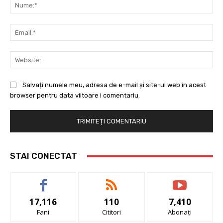
Nu
Ema
Web
Salvați numele meu, adresa de e-mail și site-ul web în acest
browser pentru data viitoare i comentariu.
STAI CONECTAT
17,116
110
7,410
Fani
Cititori
Abonați