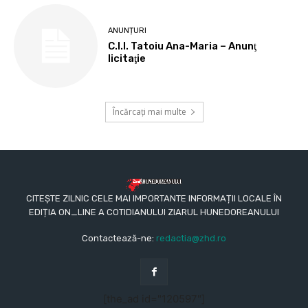
ANUNȚURI
C.I.I. Tatoiu Ana-Maria – Anunţ
licitaţie
Încărcați mai multe
CITEȘTE ZILNIC CELE MAI IMPORTANTE INFORMAȚII LOCALE ÎN
EDIȚIA ON_LINE A COTIDIANULUI ZIARUL HUNEDOREANULUI
Contactează-ne:
redactia@zhd.ro
[the_ad id="120597"]