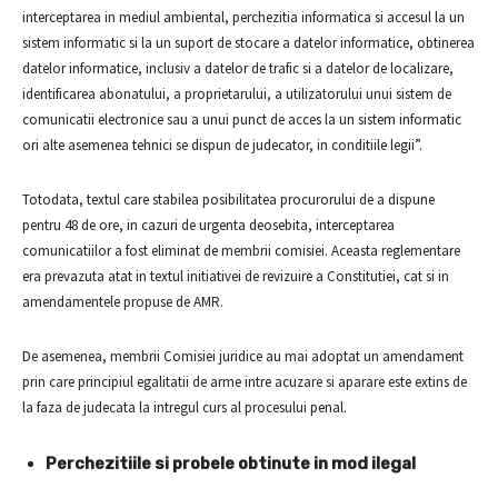
interceptarea in mediul ambiental, perchezitia informatica si accesul la un
sistem informatic si la un suport de stocare a datelor informatice, obtinerea
datelor informatice, inclusiv a datelor de trafic si a datelor de localizare,
identificarea abonatului, a proprietarului, a utilizatorului unui sistem de
comunicatii electronice sau a unui punct de acces la un sistem informatic
ori alte asemenea tehnici se dispun de judecator, in conditiile legii”.
Totodata, textul care stabilea posibilitatea procurorului de a dispune
pentru 48 de ore, in cazuri de urgenta deosebita, interceptarea
comunicatiilor a fost eliminat de membrii comisiei. Aceasta reglementare
era prevazuta atat in textul initiativei de revizuire a Constitutiei, cat si in
amendamentele propuse de AMR.
De asemenea, membrii Comisiei juridice au mai adoptat un amendament
prin care principiul egalitatii de arme intre acuzare si aparare este extins de
la faza de judecata la intregul curs al procesului penal.
Perchezitiile si probele obtinute in mod ilegal