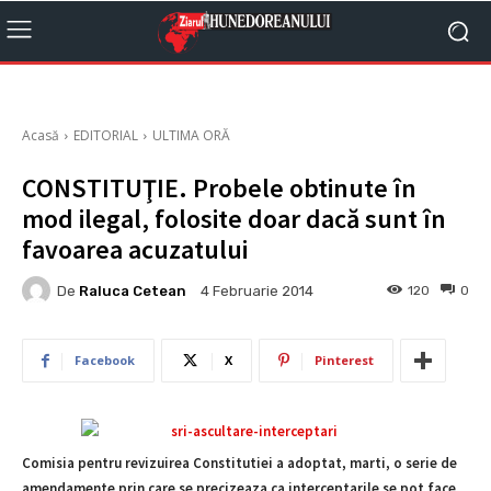
Acasă
EDITORIAL
ULTIMA ORĂ
CONSTITUŢIE. Probele obtinute în
mod ilegal, folosite doar dacă sunt în
favoarea acuzatului
De
Raluca Cetean
120
0
4 Februarie 2014
Facebook
X
Pinterest
Comisia pentru revizuirea Constitutiei a adoptat, marti, o serie de
amendamente prin care se precizeaza ca interceptarile se pot face