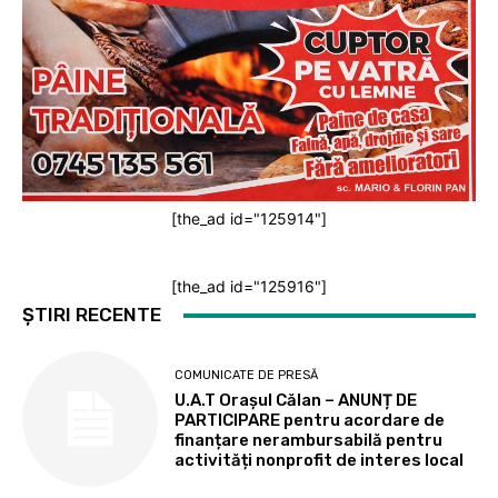
[the_ad id="125914"]
[the_ad id="125916"]
ȘTIRI RECENTE
COMUNICATE DE PRESĂ
U.A.T Orașul Călan – ANUNȚ DE
PARTICIPARE pentru acordare de
finanțare nerambursabilă pentru
activități nonprofit de interes local