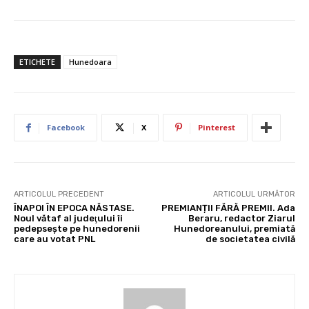
ETICHETE
Hunedoara
Facebook
X
Pinterest
ARTICOLUL PRECEDENT
ARTICOLUL URMĂTOR
ÎNAPOI ÎN EPOCA NĂSTASE.
PREMIANȚII FĂRĂ PREMII. Ada
Noul vătaf al judeţului îi
Beraru, redactor Ziarul
pedepseşte pe hunedorenii
Hunedoreanului, premiată
care au votat PNL
de societatea civilă