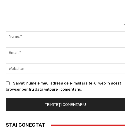
Comentariu:
Nu
Ema
Web
Salvați numele meu, adresa de e-mail și site-ul web în acest
browser pentru data viitoare i comentariu.
STAI CONECTAT