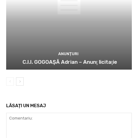
ANUNȚURI
C.I.I. GOGOAŞĂ Adrian – Anunţ licitaţie
LĂSAȚI UN MESAJ