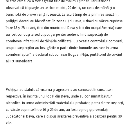
relatat verbal că a fost agresat fizic de mai mulți tineri, iar ulterior a
observat că îi lipsește un telefon mobil, 20 de lei, un ceas de mână și o
bancnotă de proveniență rusească. La scurt timp de la primirea sesizării,
poliţiştii deveni au identificat, în zona Gării Deva, 6 tineri cu vârste cuprinse
între 15 şi 25 de ani, (trei din municipiul Deva şi trei din oraşul Simeria) care
au fost conduşi la sediul poliției pentru audieri, fiind suspectaţi de
comiterea infracţiunii de tâlhărie calificată. Cu ocazia controlului corporal,
asupra suspecţilor au fost găsite o parte dintre bunurile sustrase în urma
comiterii faptei”, a declarat subcomisar Bogdan Niţu, purtătorul de cuvânt
al IPJ Hunedoara.
Poliţiştii au stabilit că victima şi agresorii s-au cunoscut în cursul serii
respective, în incinta unui local din Deva, unde au consumat băuturi
alcoolice. În urma administrării materialului probator, patru dintre suspecţi,
cu vârste cuprinse între 16 şi 25 de ani, au fost reţinuţi şi prezentaţi
Judecătoriei Deva, care a dispus arestarea preventivă a acestora pentru 30
zile.