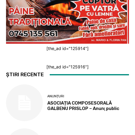
[the_ad id="125914"]
[the_ad id="125916"]
ȘTIRI RECENTE
ANUNȚURI
ASOCIAȚIA COMPOSESORALĂ
GALBENU PRISLOP – Anunţ public