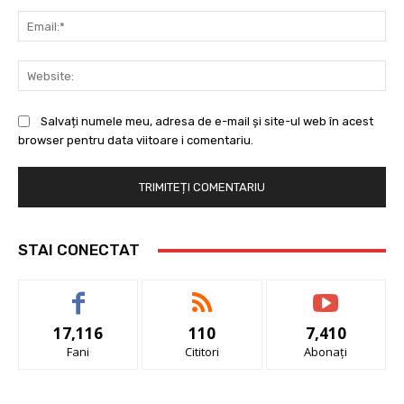
Ema
Web
Salvați numele meu, adresa de e-mail și site-ul web în acest
browser pentru data viitoare i comentariu.
STAI CONECTAT
17,116
110
7,410
Fani
Cititori
Abonați