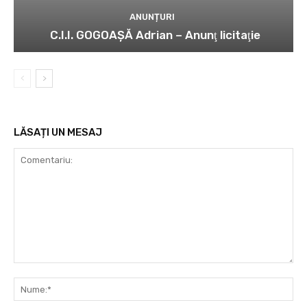
ANUNȚURI
C.I.I. GOGOAŞĂ Adrian – Anunţ licitaţie
LĂSAȚI UN MESAJ
Comentariu:
Nu