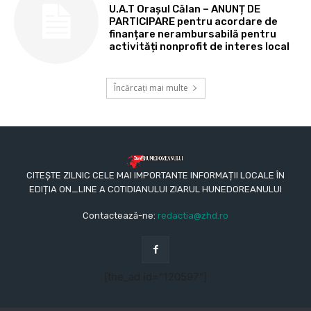
U.A.T Orașul Călan – ANUNȚ DE
PARTICIPARE pentru acordare de
finanțare nerambursabilă pentru
activități nonprofit de interes local
Încărcați mai multe
CITEȘTE ZILNIC CELE MAI IMPORTANTE INFORMAȚII LOCALE ÎN
EDIȚIA ON_LINE A COTIDIANULUI ZIARUL HUNEDOREANULUI
Contactează-ne:
redactia@zhd.ro
[the_ad id="120597"]