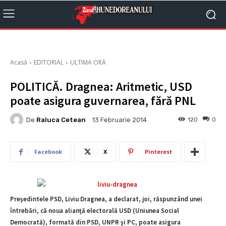
Acasă
EDITORIAL
ULTIMA ORĂ
POLITICĂ. Dragnea: Aritmetic, USD
poate asigura guvernarea, fără PNL
De
Raluca Cetean
120
0
13 Februarie 2014
Facebook
X
Pinterest
Preşedintele PSD, Liviu Dragnea, a declarat, joi, răspunzând unei
întrebări, că noua alianţă electorală USD (Uniunea Social
Democrată), formată din PSD, UNPR şi PC, poate asigura