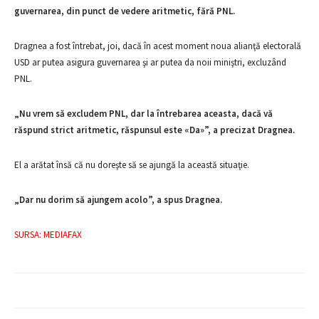
guvernarea, din punct de vedere aritmetic, fără PNL.
Dragnea a fost întrebat, joi, dacă în acest moment noua alianţă electorală
USD ar putea asigura guvernarea şi ar putea da noii miniştri, excluzând
PNL.
„Nu vrem să excludem PNL, dar la întrebarea aceasta, dacă vă
răspund strict aritmetic, răspunsul este «Da»”, a precizat Dragnea.
El a arătat însă că nu doreşte să se ajungă la această situaţie.
„Dar nu dorim să ajungem acolo”, a spus Dragnea.
SURSA: MEDIAFAX