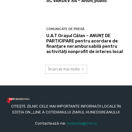
SC VARDEV SA – Anunţ public
COMUNICATE DE PRESĂ
U.A.T Orașul Călan – ANUNȚ DE
PARTICIPARE pentru acordare de
finanțare nerambursabilă pentru
activități nonprofit de interes local
Încărcați mai multe
CITEȘTE ZILNIC CELE MAI IMPORTANTE INFORMAȚII LOCALE ÎN
EDIȚIA ON_LINE A COTIDIANULUI ZIARUL HUNEDOREANULUI
Contactează-ne:
redactia@zhd.ro