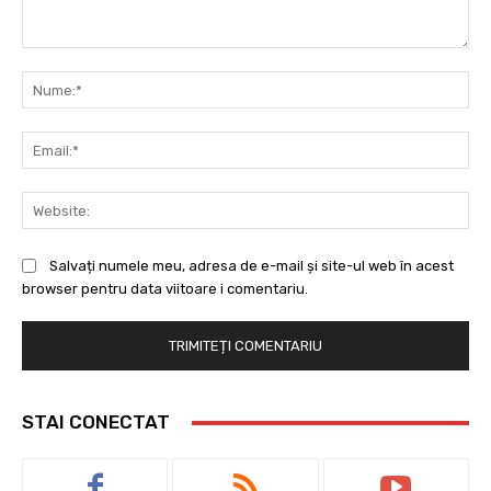
Comentariu:
Nu
Ema
Web
Salvați numele meu, adresa de e-mail și site-ul web în acest
browser pentru data viitoare i comentariu.
STAI CONECTAT