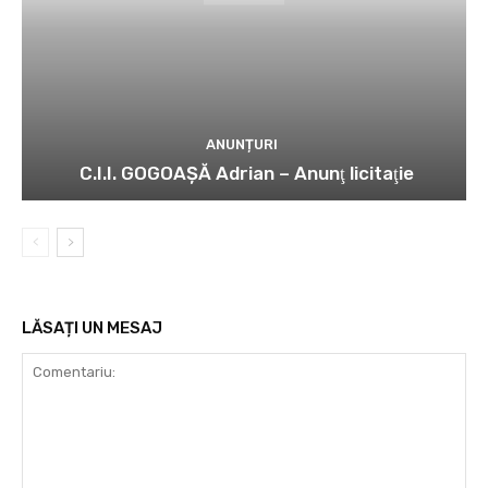
ANUNȚURI
C.I.I. GOGOAŞĂ Adrian – Anunţ licitaţie
LĂSAȚI UN MESAJ