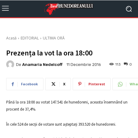
Acasă
EDITORIAL
ULTIMA ORĂ
Prezența la vot la ora 18:00
De
Anamaria Nedelcoff
113
0
11 Decembrie 2016
Facebook
X
Pinterest
Wha
Până la ora 18:00 au votat 147.541 de hunedoreni, aceasta însemnând un
procent de 37,4%.
În cele 524 de secții de votare sunt așteptați 393.520 de hunedoreni.