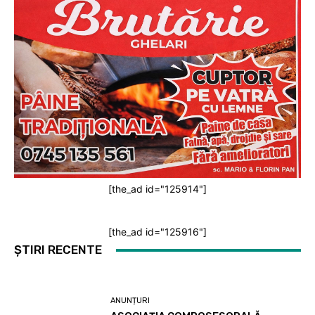
[the_ad id="125914"]
[the_ad id="125916"]
ȘTIRI RECENTE
ANUNȚURI