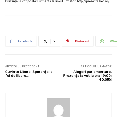
Prezența la vot poate fi urmărită la linkul următor: http://prezenta.bec.ro/
Facebook
X
Pinterest
Wha
ARTICOLUL PRECEDENT
ARTICOLUL URMĂTOR
Cuvinte Libere. Speranțe la
Alegeri parlamentare.
fel de libere…
Prezența la vot la ora 19:00:
40,05%