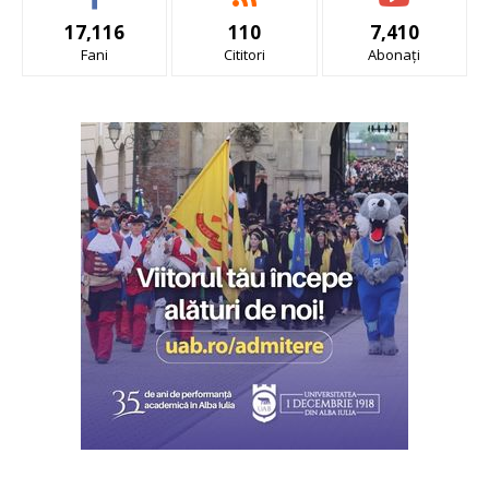
17,116
110
7,410
Fani
Cititori
Abonați