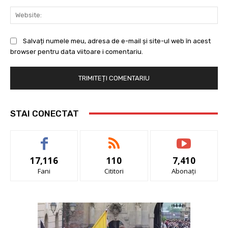
Web
Salvați numele meu, adresa de e-mail și site-ul web în acest
browser pentru data viitoare i comentariu.
STAI CONECTAT
17,116
110
7,410
Fani
Cititori
Abonați