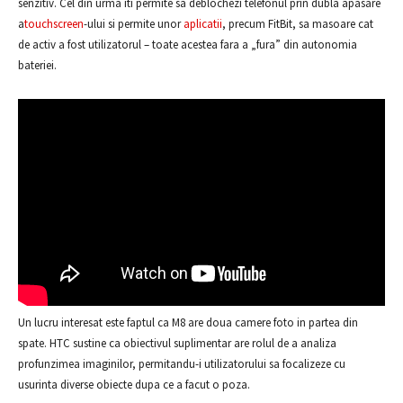
senzitiv. Cel din urma iti permite sa deblochezi telefonul prin dubla apasare
a
touchscreen
-ului si permite unor
aplicatii
, precum FitBit, sa masoare cat
de activ a fost utilizatorul – toate acestea fara a „fura” din autonomia
bateriei.
Un lucru interesat este faptul ca M8 are doua camere foto in partea din
spate. HTC sustine ca obiectivul suplimentar are rolul de a analiza
profunzimea imaginilor, permitandu-i utilizatorului sa focalizeze cu
usurinta diverse obiecte dupa ce a facut o poza.