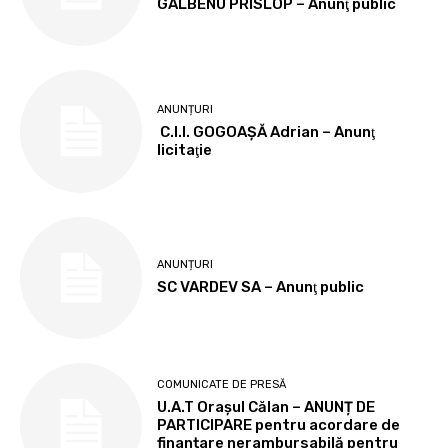
GALBENU PRISLOP – Anunţ public
ANUNȚURI
C.I.I. GOGOAŞĂ Adrian – Anunţ
licitaţie
ANUNȚURI
SC VARDEV SA – Anunţ public
COMUNICATE DE PRESĂ
U.A.T Orașul Călan – ANUNȚ DE
PARTICIPARE pentru acordare de
finanțare nerambursabilă pentru