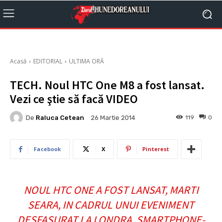
Acasă
EDITORIAL
ULTIMA ORĂ
TECH. Noul HTC One M8 a fost lansat.
Vezi ce ştie să facă VIDEO
De
Raluca Cetean
119
0
26 Martie 2014
Facebook
X
Pinterest
NOUL HTC ONE A FOST LANSAT, MARTI
SEARA, IN CADRUL UNUI EVENIMENT
DESFASURAT LA LONDRA. SMARTPHONE-