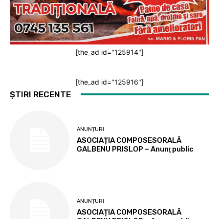
[the_ad id="125914"]
[the_ad id="125916"]
ȘTIRI RECENTE
ANUNȚURI
ASOCIAȚIA COMPOSESORALĂ
GALBENU PRISLOP – Anunţ public
ANUNȚURI
ASOCIAȚIA COMPOSESORALĂ