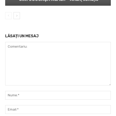
LĂSAȚI UN MESAJ
Comentariu:
Nu
Ema