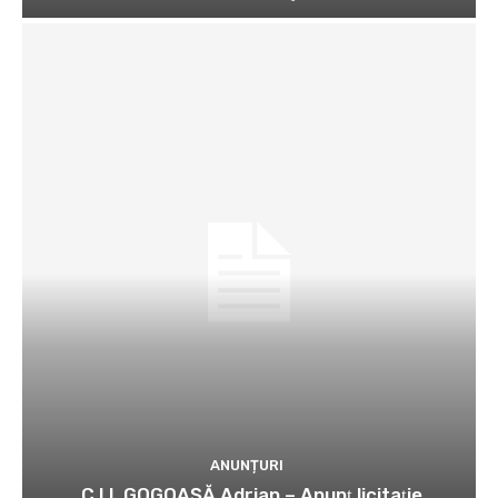
ANUNȚURI
C.I.I. GOGOAŞĂ Adrian – Anunţ licitaţie