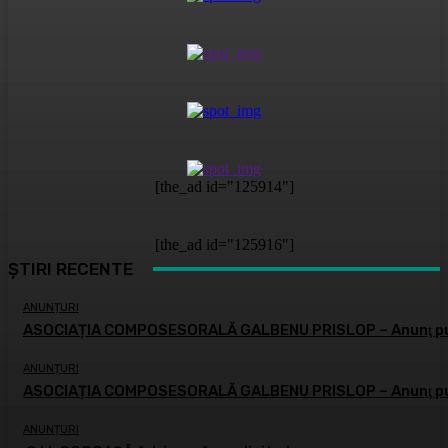
[the_ad id="125914"]
[the_ad id="125916"]
ȘTIRI RECENTE
ANUNȚURI
ASOCIAȚIA COMPOSESORALĂ GALBENU PRISLOP – Anunţ pu
ANUNȚURI
ASOCIAȚIA COMPOSESORALĂ GALBENU PRISLOP – Anunţ pu
ANUNȚURI