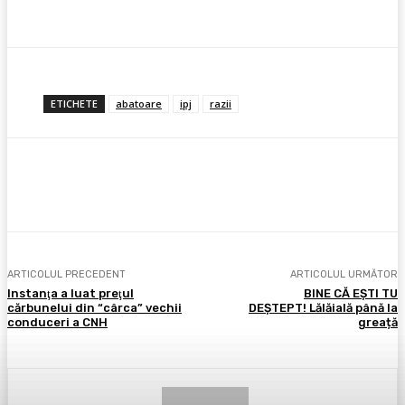
ETICHETE
abatoare
ipj
razii
Facebook
X
Pinterest
WhatsApp
ARTICOLUL PRECEDENT
ARTICOLUL URMĂTOR
Instanţa a luat preţul
BINE CĂ EȘTI TU
cărbunelui din “cârca” vechii
DEȘTEPT! Lălăială până la
conduceri a CNH
greață