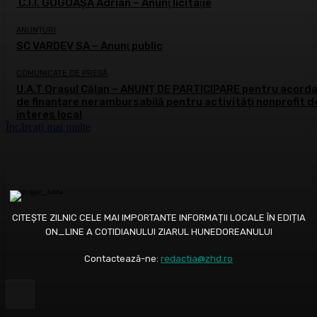
C.I.I. GOGOAŞĂ Adrian – Anunţ licitaţie
ANUNȚURI
SC VARDEV SA – Anunţ public
COMUNICATE DE PRESĂ
U.A.T Orașul Călan – ANUNȚ DE PARTICIPARE pentru acord
de finanțare nerambursabilă pentru activități nonprofit d
interes local
Încărcați mai multe
CITEȘTE ZILNIC CELE MAI IMPORTANTE INFORMAȚII LOCALE ÎN EDIȚIA
ON_LINE A COTIDIANULUI ZIARUL HUNEDOREANULUI
Contactează-ne:
redactia@zhd.ro