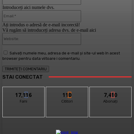
Introduceți aici numele dvs.
Email:*
Ați introdus o adresă de e-mail incorectă!
Vă rugăm să introduceți adresa dvs. de e-mail aici
Website:
Salvați numele meu, adresa de e-mail și site-ul web în acest
browser pentru data viitoare i comentariu.
STAI CONECTAT
17,116
110
7,410
Fani
Cititori
Abonați