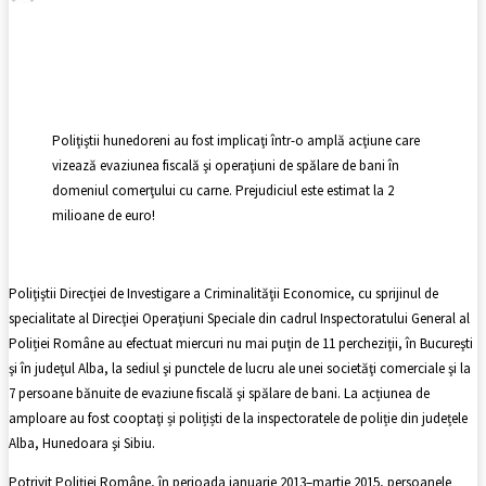
Facebook
X
Pinterest
WhatsApp
Poliţiştii hunedoreni au fost implicaţi într-o amplă acţiune care
vizează evaziunea fiscală şi operaţiuni de spălare de bani în
domeniul comerţului cu carne. Prejudiciul este estimat la 2
milioane de euro!
Poliţiştii Direcţiei de Investigare a Criminalităţii Economice, cu sprijinul de
specialitate al Direcţiei Operaţiuni Speciale din cadrul Inspectoratului General al
Poliției Române au efectuat miercuri nu mai puţin de 11 percheziţii, în Bucureşti
şi în judeţul Alba, la sediul şi punctele de lucru ale unei societăţi comerciale şi la
7 persoane bănuite de evaziune fiscală şi spălare de bani. La acțiunea de
amploare au fost cooptaţi și polițiști de la inspectoratele de poliție din județele
Alba, Hunedoara şi Sibiu.
Potrivit Poliţiei Române, în perioada ianuarie 2013–martie 2015, persoanele