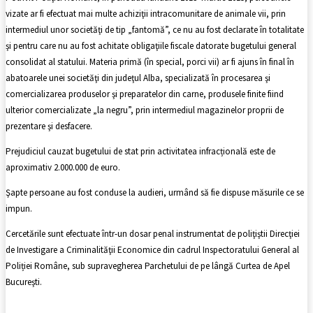
vizate ar fi efectuat mai multe achiziţii intracomunitare de animale vii, prin
intermediul unor societăţi de tip „fantomă”, ce nu au fost declarate în totalitate
şi pentru care nu au fost achitate obligaţiile fiscale datorate bugetului general
consolidat al statului. Materia primă (în special, porci vii) ar fi ajuns în final în
abatoarele unei societăţi din judeţul Alba, specializată în procesarea şi
comercializarea produselor şi preparatelor din carne, produsele finite fiind
ulterior comercializate „la negru”, prin intermediul magazinelor proprii de
prezentare şi desfacere.
Prejudiciul cauzat bugetului de stat prin activitatea infracțională este de
aproximativ 2.000.000 de euro.
Şapte persoane au fost conduse la audieri, urmând să fie dispuse măsurile ce se
impun.
Cercetările sunt efectuate într-un dosar penal instrumentat de poliţiştii Direcţiei
de Investigare a Criminalităţii Economice din cadrul Inspectoratului General al
Poliției Române, sub supravegherea Parchetului de pe lângă Curtea de Apel
Bucureşti.