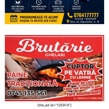
[the_ad id="125914"]