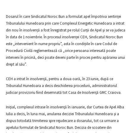
Dosarul în care Sindicatul Noroc Bun a formulat apel împotriva sentinței
Tribunalului Hunedoara prin care Complexul Energetic Hunedoara a intrat
din nou în insolvență a fost înregistrat pe rolul Curţii de Apel şi se va judeca
în data de 1 noiembrie. În procesul insolvenței CEH, Sindicatul Noroc Bun
este „intervenient în nume propriu”, asta în condițiile în care Codul de
Procedură Civilă reglementează că „orice persoana interesată poate
interveni în pricină, deci poate deveni parte în proces pentru apărarea unui
drept al său”.
CEH a intrat în insolvenţă, pentru a doua oară, în 23 iunie, după ce
Tribunalul Hunedoara a decis deschiderea procedurii, administratorul
judiciar provizoriu fiind desemnată tot Casa de Insolvenţă GMC Craiova.
Iniţial, complexul intrase în insolvenţă în ianuarie, dar Curtea de Apel Alba
Iulia a decis, în luna mai, anularea deciziei Tribunalului Hunedoara și a
dispus totodată trimiterea spre rejudecare a dosarului, tot ca urmare a
apelului formulat de Sindicatul Noroc Bun. Decizia de scoatere din