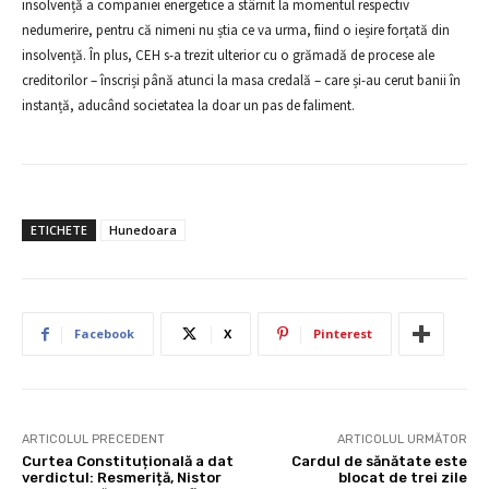
insolvență a companiei energetice a stârnit la momentul respectiv
nedumerire, pentru că nimeni nu știa ce va urma, fiind o ieșire forțată din
insolvență. În plus, CEH s-a trezit ulterior cu o grămadă de procese ale
creditorilor – înscriși până atunci la masa credală – care și-au cerut banii în
instanță, aducând societatea la doar un pas de faliment.
ETICHETE
Hunedoara
Facebook
X
Pinterest
ARTICOLUL PRECEDENT
ARTICOLUL URMĂTOR
Curtea Constituțională a dat
Cardul de sănătate este
verdictul: Resmeriță, Nistor
blocat de trei zile