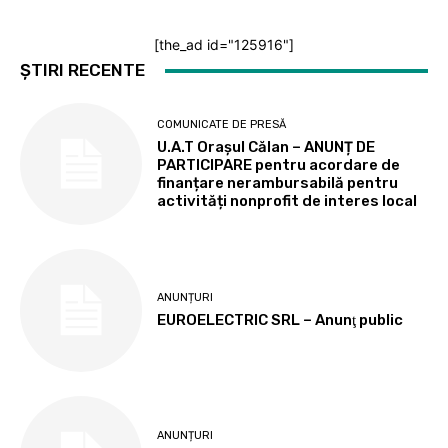
[the_ad id="125916"]
ȘTIRI RECENTE
COMUNICATE DE PRESĂ
U.A.T Orașul Călan – ANUNȚ DE
PARTICIPARE pentru acordare de
finanțare nerambursabilă pentru
activități nonprofit de interes local
ANUNȚURI
EUROELECTRIC SRL – Anunţ public
ANUNȚURI