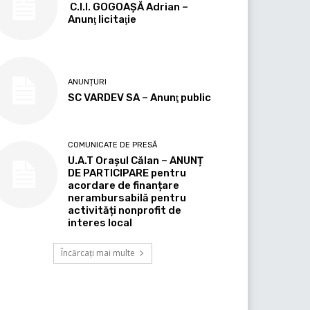
C.I.I. GOGOAŞĂ Adrian –
Anunţ licitaţie
ANUNȚURI
SC VARDEV SA – Anunţ public
COMUNICATE DE PRESĂ
U.A.T Orașul Călan – ANUNȚ
DE PARTICIPARE pentru
acordare de finanțare
nerambursabilă pentru
activități nonprofit de
interes local
Încărcați mai multe