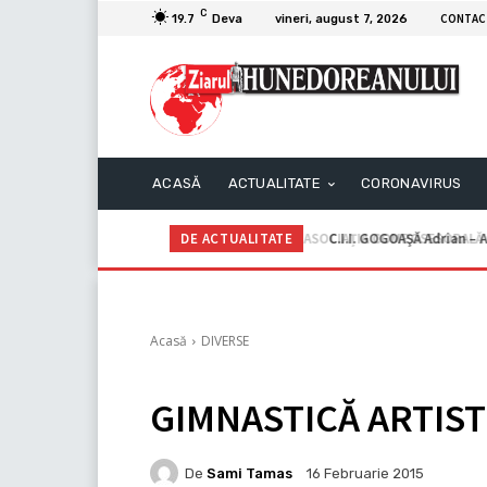
C
CONTAC
19.7
Deva
vineri, august 7, 2026
ACASĂ
ACTUALITATE
CORONAVIRUS
DE ACTUALITATE
C.I.I. GOGOAŞĂ Adrian – An
Acasă
DIVERSE
GIMNASTICĂ ARTISTI
De
Sami Tamas
16 Februarie 2015