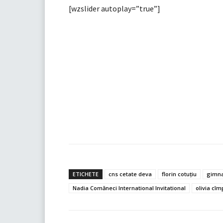
[wzslider autoplay=”true”]
ETICHETE
cns cetate deva
florin cotuţiu
gimnas
Nadia Comăneci International Invitational
olivia cîm