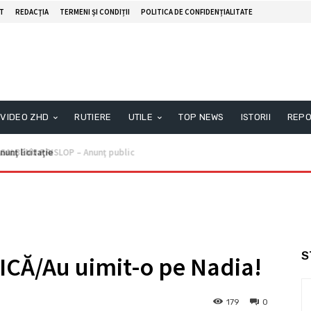
T
REDACŢIA
TERMENI ȘI CONDIȚII
POLITICA DE CONFIDENȚIALITATE
VIDEO ZHD
RUTIERE
UTILE
TOP NEWS
ISTORII
REPO
unţ licitaţie
S
CĂ/Au uimit-o pe Nadia!
179
0