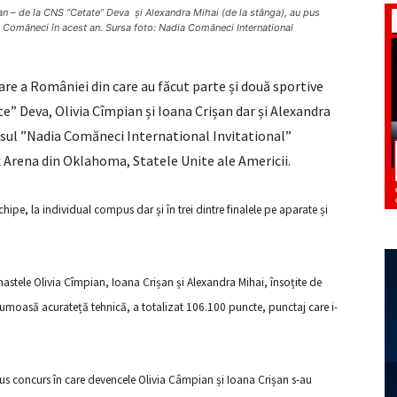
 – de la CNS “Cetate” Deva și Alexandra Mihai (de la stânga), au pus
 Comăneci în acest an. Sursa foto: Nadia Comăneci International
are a României din care au făcut parte și două sportive
e” Deva, Olivia Cîmpian și Ioana Crișan dar și Alexandra
rsul ”Nadia Comăneci International Invitational”
x Arena din Oklahoma, Statele Unite ale Americii.
pe, la individual compus dar și în trei dintre finalele pe aparate și
ele Olivia Cîmpian, Ioana Crișan și Alexandra Mihai, însoțite de
frumoasă acurateță tehnică, a totalizat 106.100 puncte, punctaj care i-
 concurs în care devencele Olivia Câmpian și Ioana Crișan s-au