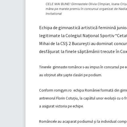
CELE MAI BUNE! Gimnastele Olivia Cîmpian, Ioana Crișan
mâna pe marele premiu în concursul organizat de Nadia
Invitational
Echipa de gimnastică artistică feminină junio
legitimate la Colegiul Național Sportiv “Cetat
Mihai de la CSȘ 2 București au dominat concu
desfășurat la finele săptămânii trecute în Co
Tinerele gimnaste românce s-au impus în concursul pe echi
au obținut alte șapte clasări pe podium.
Conform romgym.ro echipa României formată din gimnast
antrenorul Florin Cotuțiu, la capătul unor evoluții cu o 
a asigurat victoria pe echipe.
Româncele au acaparat podiumul și la individual compus