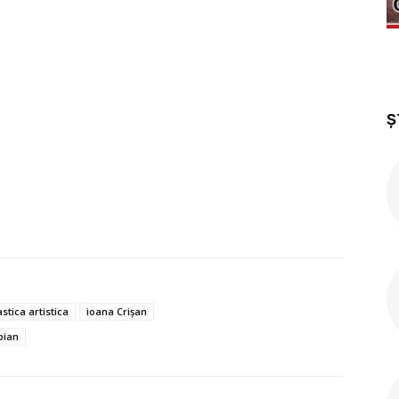
Ș
tica artistica
ioana Crişan
pian