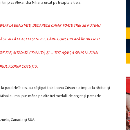
 în timp ce Alexandra Mihai a urcat pe treapta a treia.
 AFLAT LA EGALITATE, DEOARECE CHIAR TOATE TREI SE PUTEAU
CĂ SE AFLĂ LA ACELAȘI NIVEL. CÂND CONCUREAZĂ ÎN DIFERITE
E ELE, ALTĂDATĂ CEALALTĂ, ȘI… TOT AȘA!”, A SPUS LA FINAL
RUL FLORIN COTUȚIU.
 la paralele în rest au câștigat tot: Ioana Crișan s-a impus la sărituri și
Mihai au mai pus mâna pe alte trei medalii de argint și patru de
ezuela, Canada și SUA.