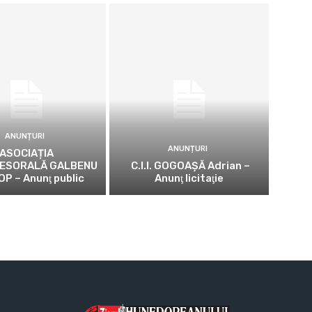
ANUNȚURI
ANUNȚURI
ASOCIAȚIA
ESORALĂ GALBENU
C.I.I. GOGOAŞĂ Adrian –
OP – Anunţ public
Anunţ licitaţie