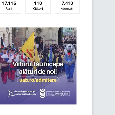
17,116
110
7,410
Fani
Cititori
Abonați