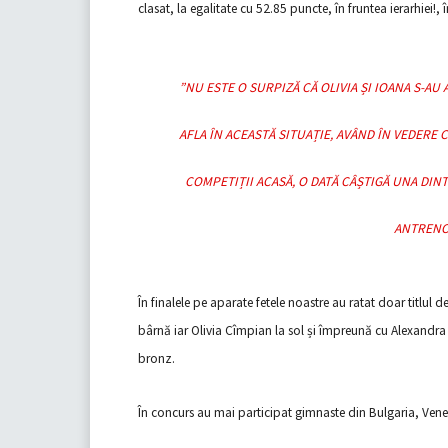
clasat, la egalitate cu 52.85 puncte, în fruntea ierarhiei!,
”NU ESTE O SURPIZĂ CĂ OLIVIA ȘI IOANA S-AU
AFLA ÎN ACEASTĂ SITUAȚIE, AVÂND ÎN VEDERE 
COMPETIȚII ACASĂ, O DATĂ CÂȘTIGĂ UNA DINTR
ANTRENO
În finalele pe aparate fetele noastre au ratat doar titlul de
bârnă iar Olivia Cîmpian la sol și împreună cu Alexandra 
bronz.
În concurs au mai participat gimnaste din Bulgaria, Ven