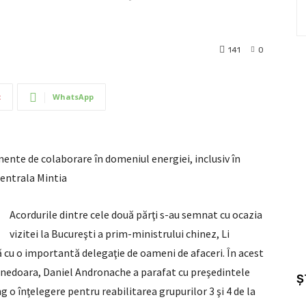
141
0
t
WhatsApp
ente de colaborare în domeniul energiei, inclusiv în
entrala Mintia
Acordurile dintre cele două părţi s-au semnat cu ocazia
vizitei la Bucureşti a prim-ministrului chinez, Li
ă cu o importantă delegaţie de oameni de afaceri. În acest
nedoara, Daniel Andronache a parafat cu preşedintele
Ș
o înţelegere pentru reabilitarea grupurilor 3 şi 4 de la