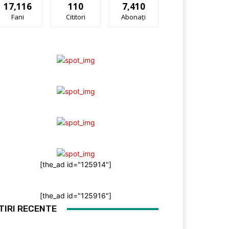
17,116
110
7,410
Fani
Cititori
Abonați
[the_ad id="125914"]
[the_ad id="125916"]
TIRI RECENTE