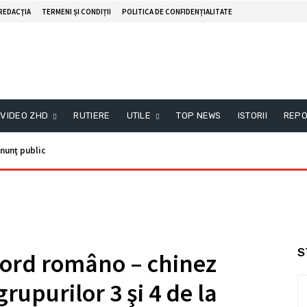
REDACŢIA
TERMENI ȘI CONDIȚII
POLITICA DE CONFIDENȚIALITATE
VIDEO ZHD
RUTIERE
UTILE
TOP NEWS
ISTORII
REPO
nţ public
nformare
S
Acord româno – chinez
rupurilor 3 şi 4 de la