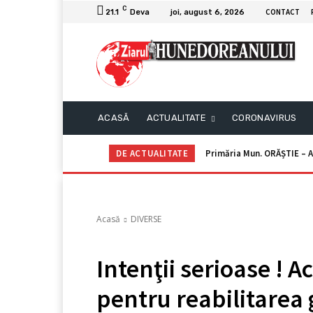
C
CONTACT
21.1
Deva
joi, august 6, 2026
ACASĂ
ACTUALITATE
CORONAVIRUS
DE ACTUALITATE
Primăria Mun. ORĂȘTIE – Anu
Dan Teodor – Anunţ de i
Acasă
DIVERSE
Intenţii serioase ! 
pentru reabilitarea g