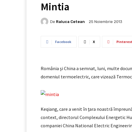
Mintia
De
Raluca Cetean
25 Noiembrie 2013
Facebook
X
Pinteres
România şi China a semnat, luni, multe docum
domeniul termoelectric, care vizează Termoc
Keqiang, care a venit în ţara noastră împreun
context, directorul Complexului Energetic Hu
companiei China National Electric Engineering 