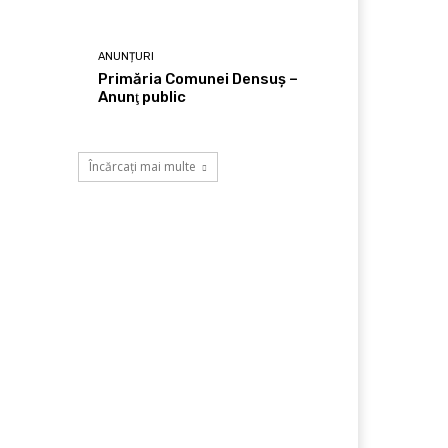
ANUNȚURI
Primăria Comunei Densuş –
Anunţ public
Încărcați mai multe