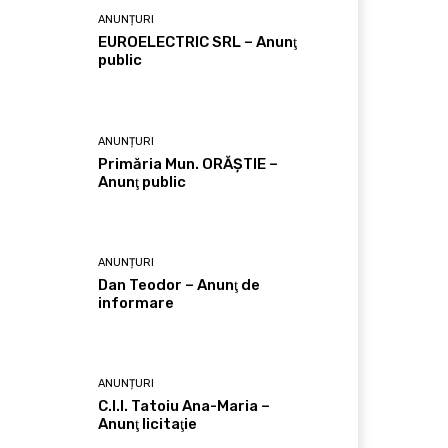
ANUNȚURI
EUROELECTRIC SRL – Anunţ
public
ANUNȚURI
Primăria Mun. ORĂȘTIE –
Anunţ public
ANUNȚURI
Dan Teodor – Anunţ de
informare
ANUNȚURI
C.I.I. Tatoiu Ana-Maria –
Anunţ licitaţie