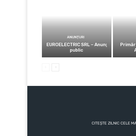
ANUNȚURI
EUROELECTRIC SRL – Anunţ
Primăr
public
CITEȘTE ZILNIC CELE M