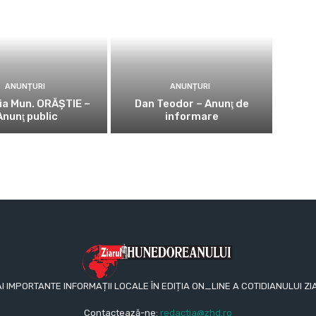
ANUNȚURI
ANUNȚURI
ia Mun. ORĂȘTIE –
Dan Teodor – Anunţ de
Anunţ public
informare
AI IMPORTANTE INFORMAȚII LOCALE ÎN EDIȚIA ON_LINE A COTIDIANULUI
Contactează-ne:
redactia@zhd.ro