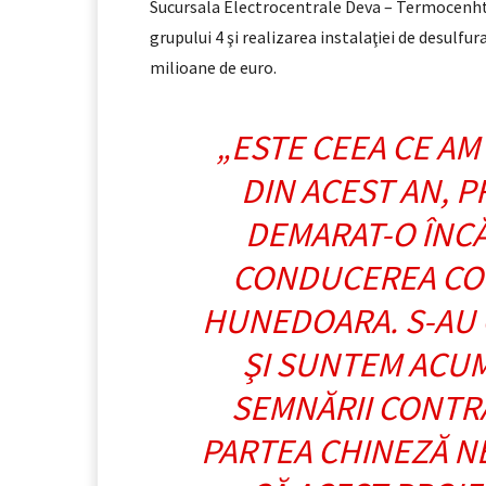
Sucursala Electrocentrale Deva – Termocenhtr
grupului 4 şi realizarea instalaţiei de desulfur
milioane de euro.
„ESTE CEEA CE AM
DIN ACEST AN, 
DEMARAT-O ÎNCĂ
CONDUCEREA CO
HUNEDOARA. S-AU 
ŞI SUNTEM ACUM
SEMNĂRII CONTR
PARTEA CHINEZĂ N