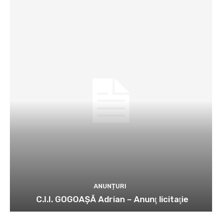
ANUNȚURI
C.I.I. GOGOAŞĂ Adrian – Anunţ licitaţie