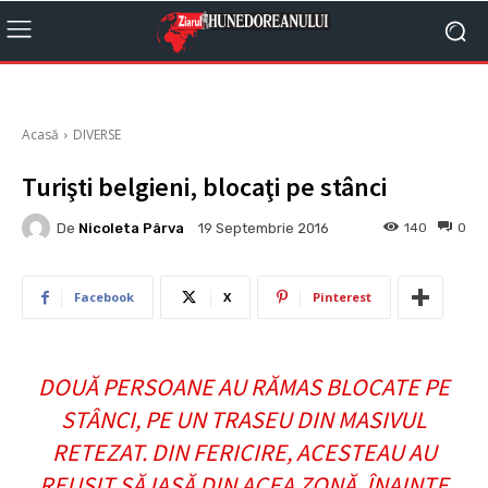
Acasă
DIVERSE
Turişti belgieni, blocaţi pe stânci
De
Nicoleta Pârva
140
0
19 Septembrie 2016
Facebook
X
Pinterest
DOUĂ PERSOANE AU RĂMAS BLOCATE PE
STÂNCI, PE UN TRASEU DIN MASIVUL
RETEZAT. DIN FERICIRE, ACESTEAU AU
REUŞIT SĂ IASĂ DIN ACEA ZONĂ, ÎNAINTE