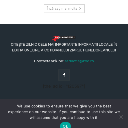
Încărcați mai multe
CITEȘTE ZILNIC CELE MAI IMPORTANTE INFORMAȚII LOCALE ÎN
EDIȚIA ON_LINE A COTIDIANULUI ZIARUL HUNEDOREANULUI
Contactează-ne:
redactia@zhd.ro
[the_ad id="120597"]
We use cookies to ensure that we give you the best
experience on our website. If you continue to use this site we
will assume that you are happy with it.
© Copyright - 2015 - 2023 - Ziarul Hunedoreanului
CONTACT
REDACŢIA
TERMENI ȘI CONDIȚII
Ok