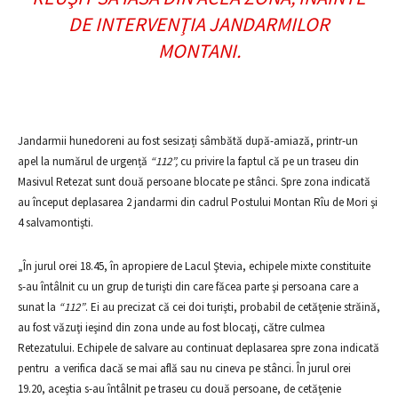
DE INTERVENŢIA JANDARMILOR
MONTANI.
Jandarmii hunedoreni au fost sesizați sâmbătă după-amiază, printr-un
apel la numărul de urgență
“112”,
cu privire la faptul că pe un traseu din
Masivul Retezat sunt două persoane blocate pe stânci. Spre zona indicată
au început deplasarea 2 jandarmi din cadrul Postului Montan Rîu de Mori şi
4 salvamontişti.
„În jurul orei 18.45, în apropiere de Lacul Ştevia, echipele mixte constituite
s-au întâlnit cu un grup de turişti din care făcea parte şi persoana care a
sunat la
“112”
. Ei au precizat că cei doi turişti, probabil de cetăţenie străină,
au fost văzuţi ieşind din zona unde au fost blocaţi, către culmea
Retezatului. Echipele de salvare au continuat deplasarea spre zona indicată
pentru a verifica dacă se mai află sau nu cineva pe stânci. În jurul orei
19.20, aceştia s-au întâlnit pe traseu cu două persoane, de cetăţenie