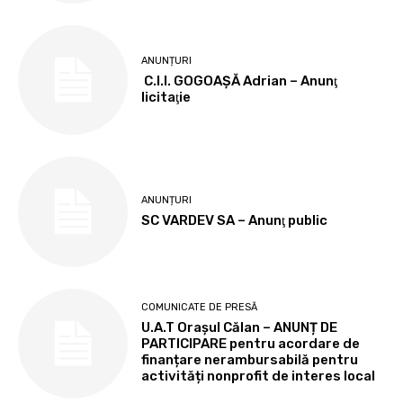
ANUNȚURI
C.I.I. GOGOAŞĂ Adrian – Anunţ
licitaţie
ANUNȚURI
SC VARDEV SA – Anunţ public
COMUNICATE DE PRESĂ
U.A.T Orașul Călan – ANUNȚ DE
PARTICIPARE pentru acordare de
finanțare nerambursabilă pentru
activități nonprofit de interes local