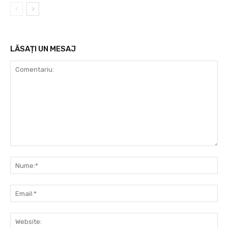
LĂSAȚI UN MESAJ
Comentariu:
Nu
Ema
Web