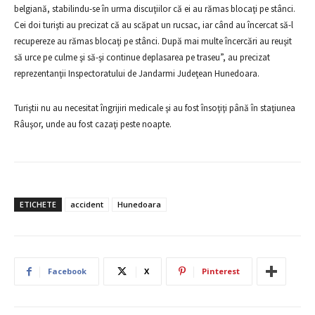
belgiană, stabilindu-se în urma discuţiilor că ei au rămas blocaţi pe stânci.
Cei doi turişti au precizat că au scăpat un rucsac, iar când au încercat să-l
recupereze au rămas blocaţi pe stânci. După mai multe încercări au reuşit
să urce pe culme şi să-şi continue deplasarea pe traseu”, au precizat
reprezentanţii Inspectoratului de Jandarmi Judeţean Hunedoara.
Turiştii nu au necesitat îngrijiri medicale şi au fost însoţiţi până în staţiunea
Râuşor, unde au fost cazaţi peste noapte.
ETICHETE
accident
Hunedoara
Facebook
X
Pinterest