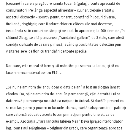
(ceaune) în care a pregătit renumita tocană (gulaş), foarte apreciată de
consumatori. Pe lângă aspectul alimentar – culinar, trebuie arătat şi
aspectul distractiv – sportiv pentru tineret, constând în jocuri diverse,
tiroliană, ringhişpir, care îi aduce chiar cu câteva zile mai devreme,
instalându-se în corturi pe câmp şi pe deal. În apropiere, la 200 de metri, în
cătunul Zbeg, se află pensiunea „Trandafirul galben”, de 3 stele, care oferă
condiţii civilizate de cazare şi masă, având şi posibilitatea delectării prin
vizitarea serei de flori cu trandafiri de toate speciile.
Dar oare, este moral să bem şi să mâncăm pe seama lui Iancu, şi să nu
facem nimic material pentru EL?!…
„Să nu ne amintim de Iancu doar o dată pe an” a fost un slogan lansat
cândva. Da, să ne amintim de Iancu în permanenţă, căci datorită Lui se
datorează permanenţa noastră ca naţiune în Ardeal. Şi dacă în prezent nu
se mai fac şoimi şi pioneri în locurile istorice, există totuşi români – patrioţi
care valorică educativ aceste locuri prin acţiuni pentru tineret, ca de
exemplu Asociaţia „Ţara Iancului Iubirea Mea” Deva (preşedinte fondator
ing. Ioan Paul Mărginean – originar din Brad), care organizează aproape