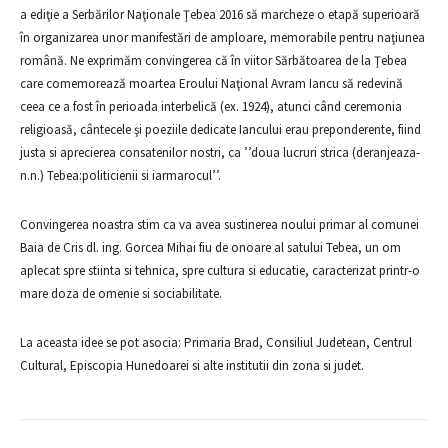
a ediţie a Serbărilor Naţionale Ţebea 2016 să marcheze o etapă superioară
în organizarea unor manifestări de amploare, memorabile pentru naţiunea
română. Ne exprimăm convingerea că în viitor Sărbătoarea de la Ţebea
care comemorează moartea Eroului Naţional Avram Iancu să redevină
ceea ce a fost în perioada interbelică (ex. 1924), atunci când ceremonia
religioasă, cântecele şi poeziile dedicate Iancului erau preponderente, fiind
justa si aprecierea consatenilor nostri, ca ’’doua lucruri strica (deranjeaza-
n.n.) Tebea:politicienii si iarmarocul’’.
Convingerea noastra stim ca va avea sustinerea noului primar al comunei
Baia de Cris dl. ing. Gorcea Mihai fiu de onoare al satului Tebea, un om
aplecat spre stiinta si tehnica, spre cultura si educatie, caracterizat printr-o
mare doza de omenie si sociabilitate.
La aceasta idee se pot asocia: Primaria Brad, Consiliul Judetean, Centrul
Cultural, Episcopia Hunedoarei si alte institutii din zona si judet.