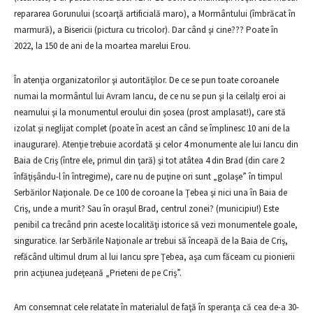
repararea Gorunului (scoarţă artificială maro), a Mormântului (îmbrăcat în
marmură), a Bisericii (pictura cu tricolor). Dar când şi cine??? Poate în
2022, la 150 de ani de la moartea marelui Erou.
În atenţia organizatorilor şi autorităţilor. De ce se pun toate coroanele
numai la mormântul lui Avram Iancu, de ce nu se pun şi la ceilalţi eroi ai
neamului şi la monumentul eroului din şosea (prost amplasat!), care stă
izolat şi neglijat complet (poate în acest an când se împlinesc 10 ani de la
inaugurare). Atenţie trebuie acordată şi celor 4 monumente ale lui Iancu din
Baia de Criş (între ele, primul din ţară) şi tot atâtea 4 din Brad (din care 2
înfăţişându-l în întregime), care nu de puţine ori sunt „golaşe” în timpul
Serbărilor Naţionale. De ce 100 de coroane la Ţebea şi nici una în Baia de
Criş, unde a murit? Sau în oraşul Brad, centrul zonei? (municipiu!) Este
penibil ca trecând prin aceste localităţi istorice să vezi monumentele goale,
singuratice. Iar Serbările Naţionale ar trebui să înceapă de la Baia de Criş,
refăcând ultimul drum al lui Iancu spre Ţebea, aşa cum făceam cu pionierii
prin acţiunea judeţeană „Prieteni de pe Criş”.
Am consemnat cele relatate în materialul de faţă în speranţa că cea de-a 30-