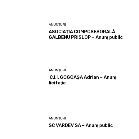
ANUNȚURI
ASOCIAȚIA COMPOSESORALĂ
GALBENU PRISLOP – Anunţ public
ANUNȚURI
C.I.I. GOGOAŞĂ Adrian – Anunţ
licitaţie
ANUNȚURI
SC VARDEV SA – Anunţ public