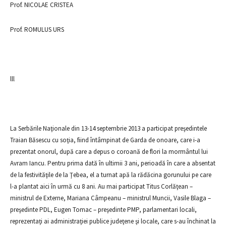
Prof. NICOLAE CRISTEA
Prof. ROMULUS URS
lll
La Serbările Naţionale din 13-14 septembrie 2013 a participat preşedintele
Traian Băsescu cu soţia, fiind întâmpinat de Garda de onoare, care i-a
prezentat onorul, după care a depus o coroană de flori la mormântul lui
Avram Iancu. Pentru prima dată în ultimii 3 ani, perioadă în care a absentat
de la festivităţile de la Ţebea, el a turnat apă la rădăcina gorunului pe care
l-a plantat aici în urmă cu 8 ani. Au mai participat Titus Corlăţean –
ministrul de Externe, Mariana Câmpeanu – ministrul Muncii, Vasile Blaga –
preşedinte PDL, Eugen Tomac – preşedinte PMP, parlamentari locali,
reprezentaţi ai administraţiei publice judeţene şi locale, care s-au închinat la