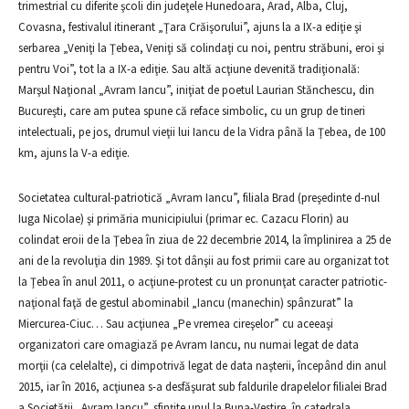
trimestrial cu diferite şcoli din judeţele Hunedoara, Arad, Alba, Cluj,
Covasna, festivalul itinerant „Ţara Crăişorului”, ajuns la a IX-a ediţie şi
serbarea „Veniţi la Ţebea, Veniţi să colindaţi cu noi, pentru străbuni, eroi şi
pentru Voi”, tot la a IX-a ediţie. Sau altă acţiune devenită tradiţională:
Marşul Naţional „Avram Iancu”, iniţiat de poetul Laurian Stănchescu, din
Bucureşti, care am putea spune că reface simbolic, cu un grup de tineri
intelectuali, pe jos, drumul vieţii lui Iancu de la Vidra până la Ţebea, de 100
km, ajuns la V-a ediţie.
Societatea cultural-patriotică „Avram Iancu”, filiala Brad (preşedinte d-nul
Iuga Nicolae) şi primăria municipiului (primar ec. Cazacu Florin) au
colindat eroii de la Ţebea în ziua de 22 decembrie 2014, la împlinirea a 25 de
ani de la revoluţia din 1989. Şi tot dânşii au fost primii care au organizat tot
la Ţebea în anul 2011, o acţiune-protest cu un pronunţat caracter patriotic-
naţional faţă de gestul abominabil „Iancu (manechin) spânzurat” la
Miercurea-Ciuc… Sau acţiunea „Pe vremea cireşelor” cu aceeaşi
organizatori care omagiază pe Avram Iancu, nu numai legat de data
morţii (ca celelalte), ci dimpotrivă legat de data naşterii, începând din anul
2015, iar în 2016, acţiunea s-a desfăşurat sub faldurile drapelelor filialei Brad
a Societăţii „Avram Iancu”, sfinţite unul la Buna-Vestire, în catedrala