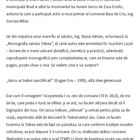
municipală Brad si altul la mormantul lui Avram Iancu de Ziua Eroilo,
actiune la care a participat activ si noul primar al comunei Baia de Cris, ing.
Gorcea Mihai.
Iar din iniţiativa unui mare fiu al satului, ing. Stana Adrian, se lucrează la
„Monografia satului Ţebea”, al cărei autor este eminentul Dr. Ioachim Lazăr
– lucrare de o mare valoare ştiinţifică, teoretică şi practică, adevărată
capodoperă monografică prin complexitatea ei, care va însuma sute de
pagini, poate chiar o mie. Să vedem cine o va susţine?!
„Iancu ar trebui sanctificat!” (Eugen Evu – 1995), altă idee generoasă.
Dar cum îl omagiem? Acoperindu-l cu zeci de coroane (70 în 2013), de mii
de lei, care peste o lună se ofilesc şi se ard, nu facem altceva decât să îl
îngropăm din nou. Ori Iancu trebuie „reînviat” şi urmat pentru pilda sa de
viaţă, exprimată atât de elocvent în Testamentul său. Ceea ce facem
toamna la Ţebea este de fapt un parastas, la care conform tradiţiei noastre
ortodoxe, se pot depune 2-3 coroane. Ori cu cheltuiala atâtor coroane
(festiviste) s-ar putea ridica acel TEMPLU dorit de înaintaşii noştri sau măcar