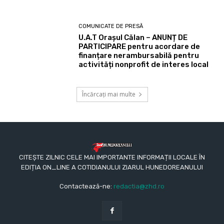
COMUNICATE DE PRESĂ
U.A.T Orașul Călan – ANUNȚ DE
PARTICIPARE pentru acordare de
finanțare nerambursabilă pentru
activități nonprofit de interes local
Încărcați mai multe
CITEȘTE ZILNIC CELE MAI IMPORTANTE INFORMAȚII LOCALE ÎN
EDIȚIA ON_LINE A COTIDIANULUI ZIARUL HUNEDOREANULUI
Contactează-ne:
redactia@zhd.ro