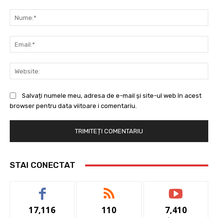
Comentariu:
Nu
Ema
Web
Salvați numele meu, adresa de e-mail și site-ul web în acest
browser pentru data viitoare i comentariu.
STAI CONECTAT
17,116
110
7,410