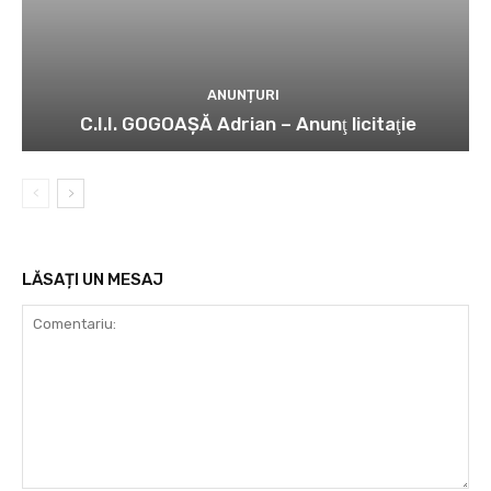
ANUNȚURI
C.I.I. GOGOAŞĂ Adrian – Anunţ licitaţie
LĂSAȚI UN MESAJ