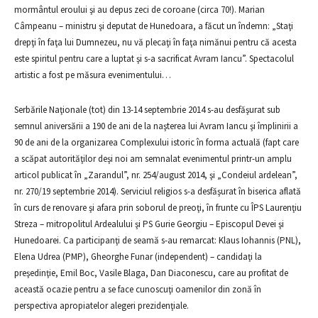
mormântul eroului şi au depus zeci de coroane (circa 70!). Marian
Câmpeanu – ministru şi deputat de Hunedoara, a făcut un îndemn: „Staţi
drepţi în faţa lui Dumnezeu, nu vă plecaţi în faţa nimănui pentru că acesta
este spiritul pentru care a luptat şi s-a sacrificat Avram Iancu”. Spectacolul
artistic a fost pe măsura evenimentului…
Serbările Naţionale (tot) din 13-14 septembrie 2014 s-au desfăşurat sub
semnul aniversării a 190 de ani de la naşterea lui Avram Iancu şi împlinirii a
90 de ani de la organizarea Complexului istoric în forma actuală (fapt care
a scăpat autorităţilor deşi noi am semnalat evenimentul printr-un amplu
articol publicat în „Zarandul”, nr. 254/august 2014, şi „Condeiul ardelean”,
nr. 270/19 septembrie 2014). Serviciul religios s-a desfăşurat în biserica aflată
în curs de renovare şi afara prin soborul de preoţi, în frunte cu ÎPS Laurenţiu
Streza – mitropolitul Ardealului şi PS Gurie Georgiu – Episcopul Devei şi
Hunedoarei. Ca participanţi de seamă s-au remarcat: Klaus Iohannis (PNL),
Elena Udrea (PMP), Gheorghe Funar (independent) – candidaţi la
preşedinţie, Emil Boc, Vasile Blaga, Dan Diaconescu, care au profitat de
această ocazie pentru a se face cunoscuţi oamenilor din zonă în
perspectiva apropiatelor alegeri prezidenţiale.