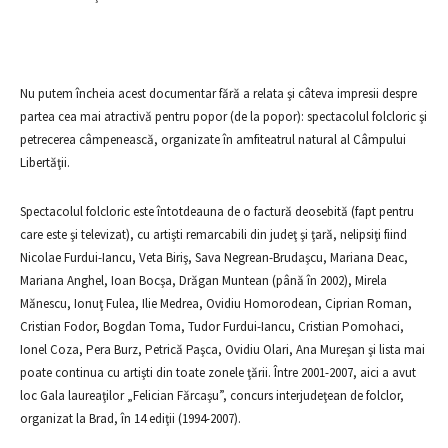
Nu putem încheia acest documentar fără a relata şi câteva impresii despre
partea cea mai atractivă pentru popor (de la popor): spectacolul folcloric şi
petrecerea câmpenească, organizate în amfiteatrul natural al Câmpului
Libertăţii.
Spectacolul folcloric este întotdeauna de o factură deosebită (fapt pentru
care este şi televizat), cu artişti remarcabili din judeţ şi ţară, nelipsiţi fiind
Nicolae Furdui-Iancu, Veta Biriş, Sava Negrean-Brudaşcu, Mariana Deac,
Mariana Anghel, Ioan Bocşa, Drăgan Muntean (până în 2002), Mirela
Mănescu, Ionuţ Fulea, Ilie Medrea, Ovidiu Homorodean, Ciprian Roman,
Cristian Fodor, Bogdan Toma, Tudor Furdui-Iancu, Cristian Pomohaci,
Ionel Coza, Pera Burz, Petrică Paşca, Ovidiu Olari, Ana Mureşan şi lista mai
poate continua cu artişti din toate zonele ţării. Între 2001-2007, aici a avut
loc Gala laureaţilor „Felician Fărcaşu”, concurs interjudeţean de folclor,
organizat la Brad, în 14 ediţii (1994-2007).