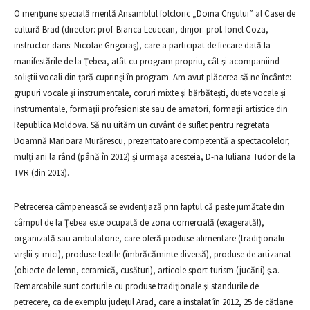
O menţiune specială merită Ansamblul folcloric „Doina Crişului” al Casei de
cultură Brad (director: prof. Bianca Leucean, dirijor: prof. Ionel Coza,
instructor dans: Nicolae Grigoraş), care a participat de fiecare dată la
manifestările de la Ţebea, atât cu program propriu, cât şi acompaniind
soliştii vocali din ţară cuprinşi în program. Am avut plăcerea să ne încânte:
grupuri vocale şi instrumentale, coruri mixte şi bărbăteşti, duete vocale şi
instrumentale, formaţii profesioniste sau de amatori, formaţii artistice din
Republica Moldova. Să nu uităm un cuvânt de suflet pentru regretata
Doamnă Marioara Murărescu, prezentatoare competentă a spectacolelor,
mulţi ani la rând (până în 2012) şi urmaşa acesteia, D-na Iuliana Tudor de la
TVR (din 2013).
Petrecerea câmpenească se evidenţiază prin faptul că peste jumătate din
câmpul de la Ţebea este ocupată de zona comercială (exagerată!),
organizată sau ambulatorie, care oferă produse alimentare (tradiţionalii
virşlii şi mici), produse textile (îmbrăcăminte diversă), produse de artizanat
(obiecte de lemn, ceramică, cusături), articole sport-turism (jucării) ş.a.
Remarcabile sunt corturile cu produse tradiţionale şi standurile de
petrecere, ca de exemplu judeţul Arad, care a instalat în 2012, 25 de cătlane