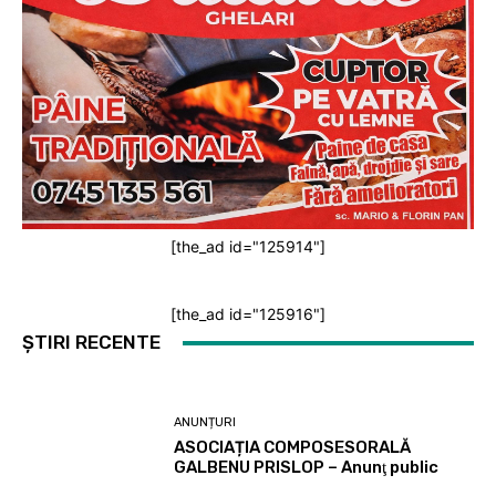
[the_ad id="125914"]
[the_ad id="125916"]
ȘTIRI RECENTE
ANUNȚURI
ASOCIAȚIA COMPOSESORALĂ
GALBENU PRISLOP – Anunţ public