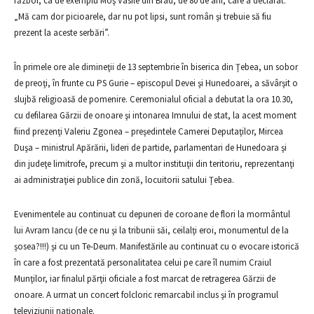
război, ca de exemplu Moş Vasile din Brad, de 80 de ani, care a declarat:
„Mă cam dor picioarele, dar nu pot lipsi, sunt român şi trebuie să fiu
prezent la aceste serbări”.
În primele ore ale dimineţii de 13 septembrie în biserica din Ţebea, un sobor
de preoţi, în frunte cu PS Gurie – episcopul Devei şi Hunedoarei, a săvârşit o
slujbă religioasă de pomenire. Ceremonialul oficial a debutat la ora 10.30,
cu defilarea Gărzii de onoare şi intonarea Imnului de stat, la acest moment
fiind prezenţi Valeriu Zgonea – preşedintele Camerei Deputaţilor, Mircea
Duşa – ministrul Apărării, lideri de partide, parlamentari de Hunedoara şi
din judeţe limitrofe, precum şi a multor instituţii din teritoriu, reprezentanţi
ai administraţiei publice din zonă, locuitorii satului Ţebea.
Evenimentele au continuat cu depuneri de coroane de flori la mormântul
lui Avram Iancu (de ce nu şi la tribunii săi, ceilalţi eroi, monumentul de la
şosea?!!!) şi cu un Te-Deum. Manifestările au continuat cu o evocare istorică
în care a fost prezentată personalitatea celui pe care îl numim Craiul
Munţilor, iar finalul părţii oficiale a fost marcat de retragerea Gărzii de
onoare. A urmat un concert folcloric remarcabil inclus şi în programul
televiziunii naţionale.