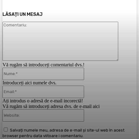
LĂSAȚI UN MESAJ
Comentari
Vă rugăm să introduceți comentariul dvs.!
Nume:*
Introduceți aici numele dvs.
Email:*
Ați introdus o adresă de e-mail incorectă!
Vă rugăm să introduceți adresa dvs. de e-mail aici
Website:
Salvați numele meu, adresa de e-mail și site-ul web în acest
browser pentru data viitoare i comentariu.