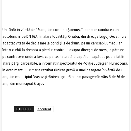
Facebook
X
Pinterest
WhatsApp
Un tânăr în vârstă de 19 ani, din comuna Şoimuş, în timp ce conducea un
autoturism pe DN 68A, în afara localităţii Ohaba, din direcţia Lugoj-Deva, nu a
adaptat viteza de deplasare la condiţiile de drum, pe un carosabil umed, iar
într-o curbă la dreapta a pierdut controlul asupra direcţiei de mers , a pătruns
pe contrasens unde a lovit cu partea laterală dreaptă un capăt de pod aflat în
afara părţii carosabile, a informat Inspectoratul de Poliție Județean Hunedoara.
În evenimentului rutier a rezultat rănirea gravă a unei pasagere în vârstă de 19
ani, din municipiul Braşov şi rănirea uşoară a unei pasagere în vârstă de 66 de
ani, din municipiul Braşov.
ETICHETE
accident