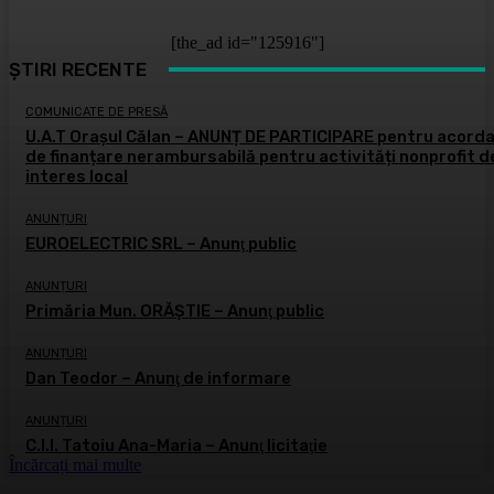
[the_ad id="125916"]
ȘTIRI RECENTE
COMUNICATE DE PRESĂ
U.A.T Orașul Călan – ANUNȚ DE PARTICIPARE pentru acord
de finanțare nerambursabilă pentru activități nonprofit d
interes local
ANUNȚURI
EUROELECTRIC SRL – Anunţ public
ANUNȚURI
Primăria Mun. ORĂȘTIE – Anunţ public
ANUNȚURI
Dan Teodor – Anunţ de informare
ANUNȚURI
C.I.I. Tatoiu Ana-Maria – Anunţ licitaţie
Încărcați mai multe