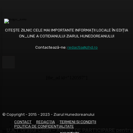
CITEȘTE ZILNIC CELE MAI IMPORTANTE INFORMAȚII LOCALE ÎN EDIȚIA
ON_LINE A COTIDIANULUI ZIARUL HUNEDOREANULUI
Contactează-ne:
redactia@zhd.ro
[the_ad id="120597"]
© Copyright - 2015 - 2023 - Ziarul Hunedoreanului
COMUNICATE DE PRESĂ
CONTACT
REDACŢIA
TERMENI ȘI CONDIȚII
POLITICA DE CONFIDENȚIALITATE
U.A.T Orașul Călan – ANUNȚ DE PARTICIPARE pentru
We use cookies to ensure that we give you the best experience on