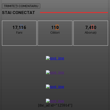
STAI CONECTAT
17,116
110
7,410
Fani
Cititori
Abonați
[the_ad id="125914"]