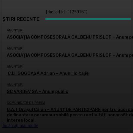
[the_ad id="125916"]
ȘTIRI RECENTE
ANUNȚURI
ASOCIAȚIA COMPOSESORALĂ GALBENU PRISLOP – Anunţ pu
ANUNȚURI
ASOCIAȚIA COMPOSESORALĂ GALBENU PRISLOP – Anunţ pu
ANUNȚURI
C.I.I. GOGOAŞĂ Adrian – Anunţ licitaţie
ANUNȚURI
SC VARDEV SA – Anunţ public
COMUNICATE DE PRESĂ
U.A.T Orașul Călan – ANUNȚ DE PARTICIPARE pentru acord
de finanțare nerambursabilă pentru activități nonprofit d
interes local
Încărcați mai multe