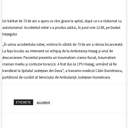
Facebook
X
Pinterest
WhatsApp
Un bărbat de 73 de ani a ajuns cu răni grave la spital, după ce s-a răsturnat cu
autoturismul. Accidentul rutier s-a produs astăzi, în jurul orei 12.00, pe Dealul
Hațegului
„În urma accidentului rutier, victima în vârstă de 73 de ani a rămas încarcerată.
La fața locului au intervenit un echipaj de la Ambulanța Hațeg și unul de
descarcerare. Pacientul prezenta un traumatism cranio-facial, traumatism
cranian mediu și contuzie toracică. A fost dus la CPU Hațeg, urmând să fie
transferat la Spitalul Județean din Deva”, a transmis medicul Călin Dumitrescu,
purtătorul de cuvânt al Serviciului de Ambulanță Județean Hunedoara.
ETICHETE
accident
Facebook
X
Pinterest
WhatsApp