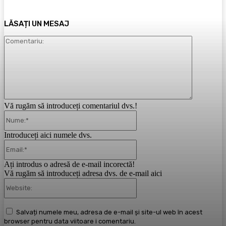
LĂSAȚI UN MESAJ
Comentari
Vă rugăm să introduceți comentariul dvs.!
Nume:*
Introduceți aici numele dvs.
Email:*
Ați introdus o adresă de e-mail incorectă!
Vă rugăm să introduceți adresa dvs. de e-mail aici
Website:
Salvați numele meu, adresa de e-mail și site-ul web în acest
browser pentru data viitoare i comentariu.