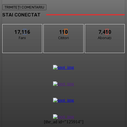
STAI CONECTAT
17,116
110
7,410
Fani
Cititori
Abonați
[the_ad id="125914"]