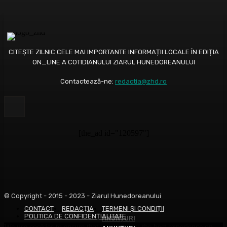
CITEȘTE ZILNIC CELE MAI IMPORTANTE INFORMAȚII LOCALE ÎN EDIȚIA
ON_LINE A COTIDIANULUI ZIARUL HUNEDOREANULUI
Contactează-ne:
redactia@zhd.ro
[the_ad id="120597"]
© Copyright - 2015 - 2023 - Ziarul Hunedoreanului
CONTACT
REDACŢIA
TERMENI ȘI CONDIȚII
POLITICA DE CONFIDENȚIALITATE
ANUNȚURI
ANUNȚURI
We use cookies to ensure that we give you the best experience on