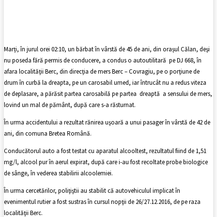
Facebook
X
Pinterest
WhatsApp
Marți, în jurul orei 02:10, un bărbat în vârstă de 45 de ani, din orașul Călan, deşi
nu poseda fără permis de conducere, a condus o autoutilitară pe DJ 668, în
afara localităţii Berc, din direcţia de mers Berc – Covragiu, pe o porţiune de
drum în curbă la dreapta, pe un carosabil umed, iar întrucât nu a redus viteza
de deplasare, a părăsit partea carosabilă pe partea dreaptă a sensului de mers,
lovind un mal de pământ, după care s-a răsturnat.
În urma accidentului a rezultat rănirea uşoară a unui pasager în vârstă de 42 de
ani, din comuna Bretea Română.
Conducătorul auto a fost testat cu aparatul alcooltest, rezultatul fiind de 1,51
mg/l, alcool pur în aerul expirat, după care i-au fost recoltate probe biologice
de sânge, în vederea stabilirii alcoolemiei.
În urma cercetărilor, poliţiştii au stabilit că autovehiculul implicat în
evenimentul rutier a fost sustras în cursul nopţii de 26/27.12.2016, de pe raza
localităţii Berc.