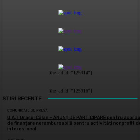
[the_ad id="125914"]
[the_ad id="125916"]
ȘTIRI RECENTE
COMUNICATE DE PRESĂ
U.A.T Orașul Călan – ANUNȚ DE PARTICIPARE pentru acord
de finanțare nerambursabilă pentru activități nonprofit d
interes local