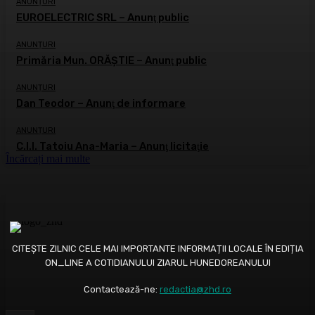
ANUNȚURI
EUROELECTRIC SRL – Anunţ public
ANUNȚURI
Primăria Mun. ORĂȘTIE – Anunţ public
ANUNȚURI
Dan Teodor – Anunţ de informare
ANUNȚURI
C.I.I. Tatoiu Ana-Maria – Anunţ licitaţie
Încărcați mai multe
CITEȘTE ZILNIC CELE MAI IMPORTANTE INFORMAȚII LOCALE ÎN EDIȚIA
ON_LINE A COTIDIANULUI ZIARUL HUNEDOREANULUI
Contactează-ne:
redactia@zhd.ro