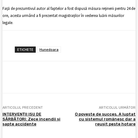
Faţă de prezumtivul autor al faptelor a fost dispusă măsura reţinerii pentru 24 de
ore, acesta urmând a fi prezentat magistraţilor în vederea luării măsurilor
legale.
ETICHETE
Hunedoara
Facebook
X
Pinterest
WhatsApp
ARTICOLUL PRECEDENT
ARTICOLUL URMĂTOR
INTERVENȚII ISU DE
O poveste de succes. A luptat
SĂRBĂTORI: Zece incendii și
cu sistemul românesc dar a
șapte accidente
reușit peste hotare