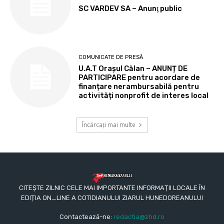
SC VARDEV SA – Anunţ public
COMUNICATE DE PRESĂ
U.A.T Orașul Călan – ANUNȚ DE
PARTICIPARE pentru acordare de
finanțare nerambursabilă pentru
activități nonprofit de interes local
Încărcați mai multe
CITEȘTE ZILNIC CELE MAI IMPORTANTE INFORMAȚII LOCALE ÎN
EDIȚIA ON_LINE A COTIDIANULUI ZIARUL HUNEDOREANULUI
Contactează-ne:
redactia@zhd.ro