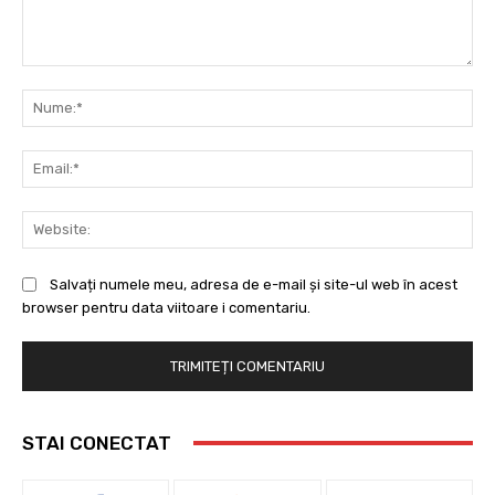
Comentariu:
Nu
Ema
Web
Salvați numele meu, adresa de e-mail și site-ul web în acest
browser pentru data viitoare i comentariu.
STAI CONECTAT