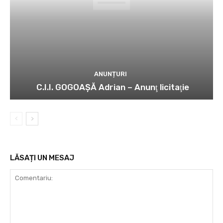
ANUNȚURI
C.I.I. GOGOAŞĂ Adrian – Anunţ licitaţie
LĂSAȚI UN MESAJ