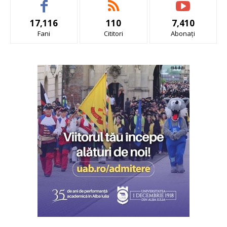
17,116
110
7,410
Fani
Cititori
Abonați