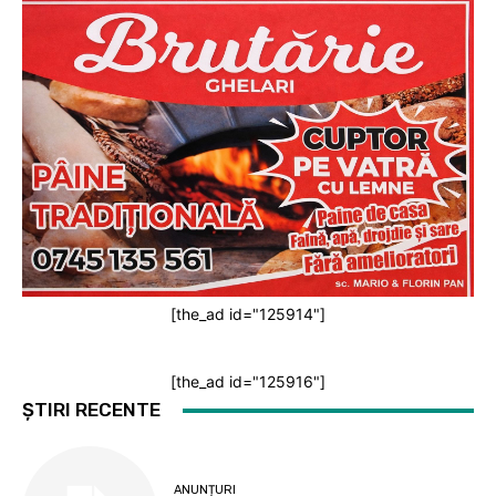
[the_ad id="125914"]
[the_ad id="125916"]
ȘTIRI RECENTE
ANUNȚURI