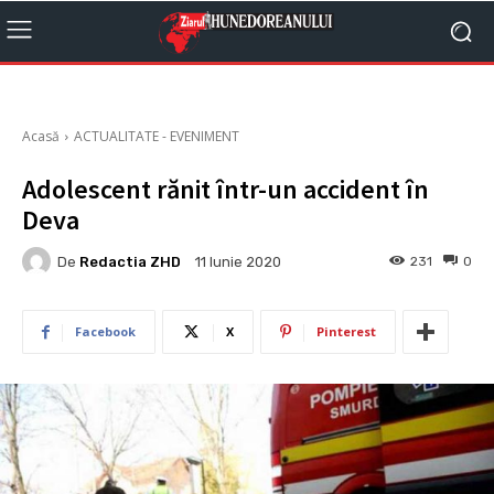
Acasă
ACTUALITATE - EVENIMENT
Adolescent rănit într-un accident în
Deva
De
Redactia ZHD
231
0
11 Iunie 2020
Facebook
X
Pinterest