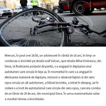
Miercuri, în jurul orei 16:50, un adolescent în vârstă de 16 ani, în timp ce
conducea o bicicletă pe strada Iosif Vulcan, spre strada Mihai Eminescu, din
Deva, la finalizarea porțiunii de pantă, s-a angajat în depășirea unui
autoturism care circula în fața sa. În momentul în care s-a angajat în
efectuarea manevrei de depășire, minorul a observat faptul că din sens
opus circula un alt autoturism, a frânat bicicleta, a intrat în derapaj, iar în
cădere s-a lovit de autoturismul care circula din sens opus, care era condus
de un tânăr de 29 de ani, din municipiul Deva. În urma evenimentului rutier
a rezultat rănirea a biciclistului.