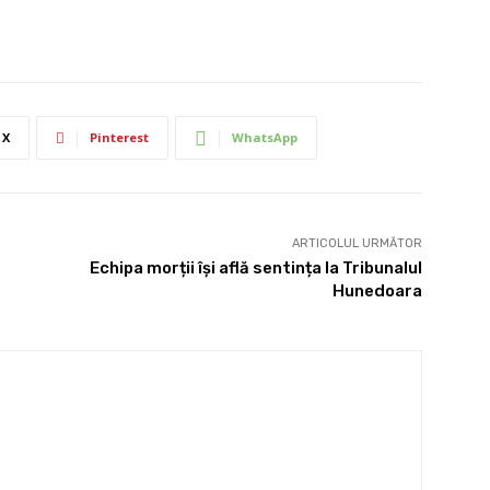
X
Pinterest
WhatsApp
ARTICOLUL URMĂTOR
Echipa morții își află sentința la Tribunalul
Hunedoara