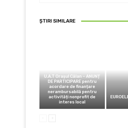
ȘTIRI SIMILARE
COMUNICATE DE PRESĂ
U.A.T Orașul Călan – ANUNȚ
DE PARTICIPARE pentru
acordare de finanțare
nerambursabilă pentru
activități nonprofit de
EUROELE
interes local