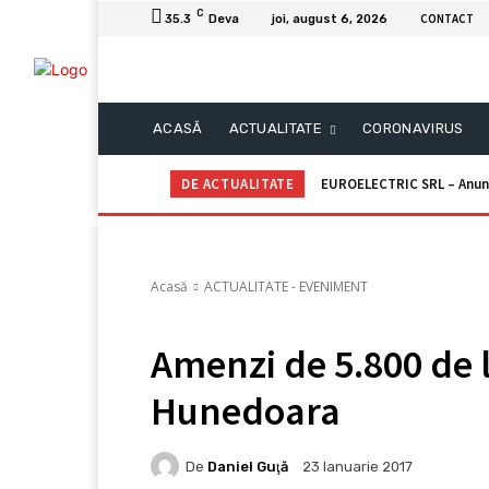
C
CONTACT
35.3
Deva
joi, august 6, 2026
ACASĂ
ACTUALITATE
CORONAVIRUS
DE ACTUALITATE
EUROELECTRIC SRL – Anunţ p
Primăria Mun. ORĂȘTIE – 
Acasă
ACTUALITATE - EVENIMENT
Amenzi de 5.800 de l
Hunedoara
De
Daniel Guţă
23 Ianuarie 2017