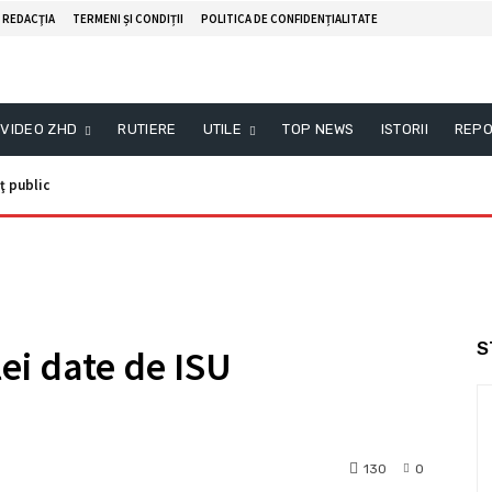
REDACŢIA
TERMENI ȘI CONDIȚII
POLITICA DE CONFIDENȚIALITATE
VIDEO ZHD
RUTIERE
UTILE
TOP NEWS
ISTORII
REPO
ublic
Anunţ public
S
ei date de ISU
130
0