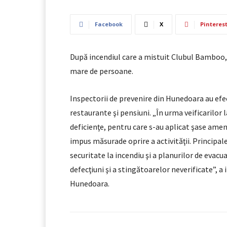
Facebook
X
Pinteres
După incendiul care a mistuit Clubul Bamboo, 
mare de persoane.
Inspectorii de prevenire din Hunedoara au efect
restaurante şi pensiuni. „În urma veificarilor 
deficienţe, pentru care s-au aplicat şase amenz
impus măsurade oprire a activităţii. Principale
securitate la incendiu şi a planurilor de evacu
defecţiuni şi a stingătoarelor neverificate”, 
Hunedoara.