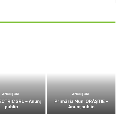
ANUNȚURI
ANUNȚURI
CTRIC SRL – Anunţ
Primăria Mun. ORĂȘTIE –
public
Anunţ public