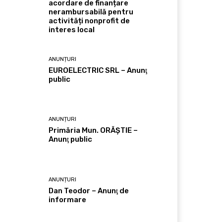
acordare de finanțare
nerambursabilă pentru
activități nonprofit de
interes local
ANUNȚURI
EUROELECTRIC SRL – Anunţ
public
ANUNȚURI
Primăria Mun. ORĂȘTIE –
Anunţ public
ANUNȚURI
Dan Teodor – Anunţ de
informare