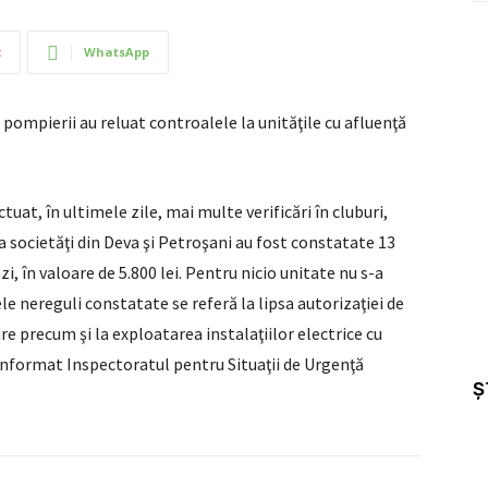
t
WhatsApp
pompierii au reluat controalele la unităţile cu afluenţă
uat, în ultimele zile, mai multe verificări în cluburi,
la societăţi din Deva şi Petroşani au fost constatate 13
i, în valoare de 5.800 lei. Pentru nicio unitate nu s-a
le nereguli constatate se referă la lipsa autorizaţiei de
are precum şi la exploatarea instalaţiilor electrice cu
a informat Inspectoratul pentru Situaţii de Urgenţă
Ș