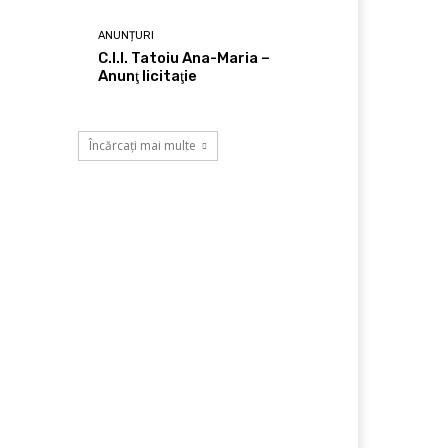
ANUNȚURI
C.I.I. Tatoiu Ana-Maria –
Anunţ licitaţie
Încărcați mai multe