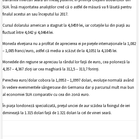
SUA. Însă majoritatea analiștilor cred că o astfel de măsură va fi lăsată pentru
finalul acestui an sau începutul lui 2017.
Cursul dolarului american a stagnat la 4,0459 lei, iar cotațiile lui din piață au
fluctuat între 4,042 și 4,0464 lei.
Moneda elvețiana nu a profitat de aprecierea ei pe piețele internaționale la 1,082
– 1,085 franci/euro, astfel că media a scăzut de la 4,1051 la 4,1045 lei.
Monedele din regiune se apreciau la rândul lor față de euro, cea poloneză la
4,357 – 4,367 zloți iar cea maghiară la 312,5 – 313,7 forinți.
Perechea euro/dolar cobora la 1,0953 – 1,0997 dolari, evoluție normală având
în vedere evenimentele sângeroase din Germania dar și parcursul mult mai bun
al economiei SUA comparativ cu cea din zonă euro.
În piața londoneză specializată, prețul unciei de aur scădea la fixingul de ieri
dimineață la 1.315 dolari față de 1.321 dolari la cel de vineri seară.