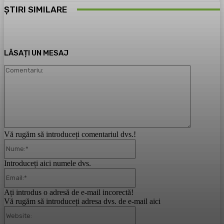
ȘTIRI SIMILARE
LĂSAȚI UN MESAJ
Comentari
Vă rugăm să introduceți comentariul dvs.!
Nume:*
Introduceți aici numele dvs.
Email:*
Ați introdus o adresă de e-mail incorectă!
Vă rugăm să introduceți adresa dvs. de e-mail aici
Website: