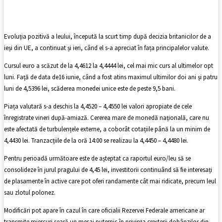
Facebook
X
Pinterest
WhatsApp
Evoluția pozitivă a leului, începută la scurt timp după decizia britanicilor de a
ieși din UE, a continuat și ieri, când el s-a apreciat în fața principalelor valute.
Cursul euro a scăzut de la 4,4612 la 4,4444 lei, cel mai mic curs al ultimelor opt
luni. Față de data de16 iunie, când a fost atins maximul ultimilor doi ani și patru
luni de 4,5396 lei, scăderea monedei unice este de peste 9,5 bani.
Piața valutară s-a deschis la 4,4520 – 4,4550 lei valori apropiate de cele
înregistrate vineri după-amiază. Cererea mare de monedă națională, care nu
este afectată de turbulențele externe, a coborât cotațiile până la un minim de
4,4430 lei. Tranzacțiile de la oră 14:00 se realizau la 4,4450 – 4,4480 lei.
Pentru perioadă următoare este de așteptat ca raportul euro/leu să se
consolideze în jurul pragului de 4,45 lei, investitorii continuând să fie interesați
de plasamente în active care pot oferi randamente cât mai ridicate, precum leul
sau zlotul polonez.
Modificări pot apare în cazul în care oficialii Rezervei Federale americane ar
transmite miercuri seară un mesaj puternic în privința creșterii dobânzilor din