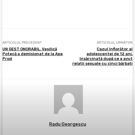
Facebook
X
Pinterest
WhatsApp
ARTICOLUL PRECEDENT
ARTICOLUL URMĂTOR
UN GEST ONORABIL. Vasilică
Cazul înfiorător al
Potecă a demisionat de la Apa
adolescentei de 12 ani,
Prod
însărcinată după ce a avut
relații sexuale cu cinci bărbați
Radu Georgescu