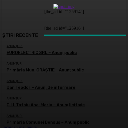
[the_ad id="125914"]
[the_ad id="125916"]
ȘTIRI RECENTE
ANUNȚURI
EUROELECTRIC SRL – Anunţ public
ANUNȚURI
Primăria Mun. ORĂȘTIE – Anunţ public
ANUNȚURI
Dan Teodor – Anunţ de informare
ANUNȚURI
C.I.I. Tatoiu Ana-Maria – Anunţ licitaţie
ANUNȚURI
Primăria Comunei Densuş – Anunţ public
Încărcați mai multe