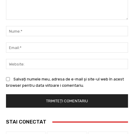
Comentariu:
Nu
Ema
Web
Salvați numele meu, adresa de e-mail și site-ul web în acest
browser pentru data viitoare i comentariu.
STAI CONECTAT