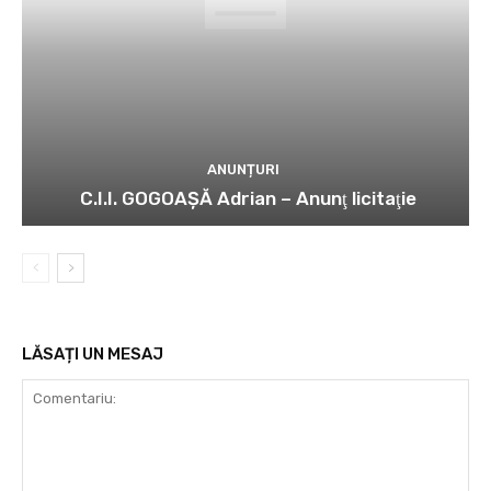
ANUNȚURI
C.I.I. GOGOAŞĂ Adrian – Anunţ licitaţie
LĂSAȚI UN MESAJ