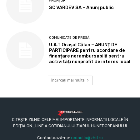
ANUNȚURI
SC VARDEV SA – Anunţ public
COMUNICATE DE PRESĂ
U.A.T Orașul Călan – ANUNȚ DE
PARTICIPARE pentru acordare de
finanțare nerambursabilă pentru
activități nonprofit de interes local
Încărcați mai multe
CITEȘTE ZILNIC CELE MAI IMPORTANTE INFORMAȚII LOCALE ÎN
EDIȚIA ON_LINE A COTIDIANULUI ZIARUL HUNEDOREANULUI
Contactează-ne:
redactia@zhd.ro