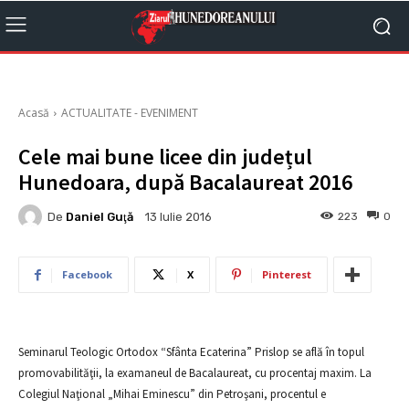
Acasă
ACTUALITATE - EVENIMENT
Cele mai bune licee din județul
Hunedoara, după Bacalaureat 2016
De
Daniel Guţă
223
0
13 Iulie 2016
Facebook
X
Pinterest
Seminarul Teologic Ortodox “Sfânta Ecaterina” Prislop se află în topul
promovabilităţii, la examaneul de Bacalaureat, cu procentaj maxim. La
Colegiul Naţional „Mihai Eminescu” din Petroşani, procentul e