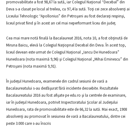
promovabilitate a fost 98,67 la sută, iar Colegiul Naţional “Decebal” din
Deva s-a clasat pe locul al treilea, cu 97,4 la sută. Toţi cei zece absolvenţi ai
Liceului Tehnologic “Apollonius” din Petroşani au fost declaraţi respinşi,
liceul privat fiind şi în acest an cel mai neperformant liceu din judeţ.
Cea mai mare notă finală la Bacalaureat 2016, nota 10, a fost obţinută de
Miruna Baicu, elevă la Colegiul Naţiopnal Decebal din Deva. În acest top,
liceul devean este urmat de Colegiul Naţional „Iancu De Hunedoara”
Hunedoara (nota maximă 9,96) şi Colegiul Naţional „Mihai Eminescu” din
Petroşani (nota maximă 9,91).
În judeţul Hunedoara, examenele din cadrul sesiunii de vară a
Bacalaureatului s-au desfăşurat fără incidente deosebite. Rezultatele
Bacalaureatului 2016 au fost afişate pe edu.ro şi la centrele de examinare,
iar în judeţul Hunedoara, potrivit Inspectoratului Şcolar al Judeţului
Hunedoara, rata de promovabilitate este de 66,32 la sută. Mai exact, 1908
absolvenţi au promovat în sesiunea de vară a Bacalaureatului, dintre cei
peste 3.000 care s-au înscris