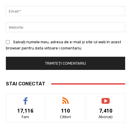
Ema
Web
Salvați numele meu, adresa de e-mail și site-ul web în acest
browser pentru data viitoare i comentariu.
STAI CONECTAT
17,116
110
7,410
Fani
Cititori
Abonați