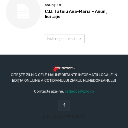
ANUNȚURI
C.I.I. Tatoiu Ana-Maria – Anunţ
licitaţie
Încărcați mai multe
CITEȘTE ZILNIC CELE MAI IMPORTANTE INFORMAȚII LOCALE ÎN
EDIȚIA ON_LINE A COTIDIANULUI ZIARUL HUNEDOREANULUI
Contactează-ne:
redactia@zhd.ro
[the_ad id="120597"]