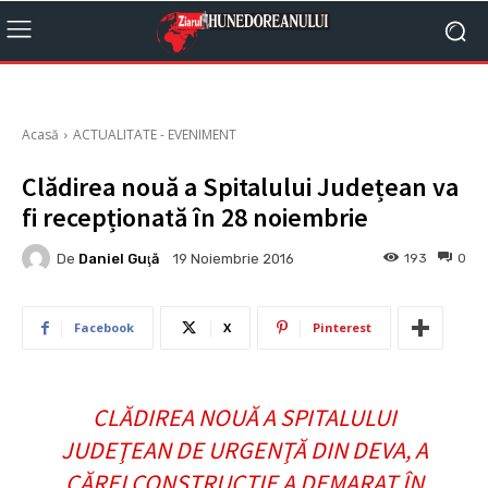
Acasă
ACTUALITATE - EVENIMENT
Clădirea nouă a Spitalului Județean va
fi recepționată în 28 noiembrie
De
Daniel Guţă
193
0
19 Noiembrie 2016
Facebook
X
Pinterest
CLĂDIREA NOUĂ A SPITALULUI
JUDEŢEAN DE URGENŢĂ DIN DEVA, A
CĂREI CONSTRUCŢIE A DEMARAT ÎN