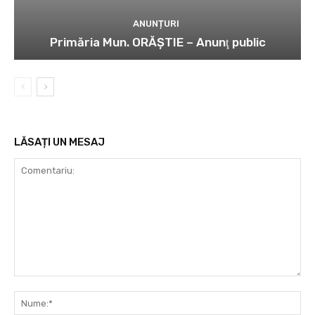
ANUNȚURI
Primăria Mun. ORĂȘTIE – Anunţ public
LĂSAȚI UN MESAJ
Comentariu:
Nu