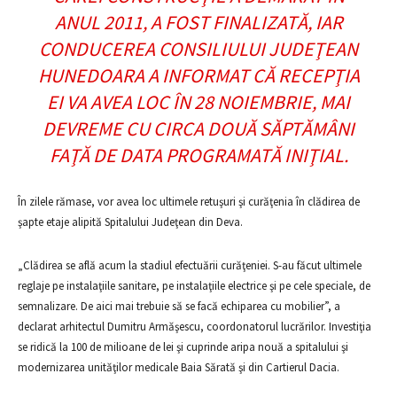
ANUL 2011, A FOST FINALIZATĂ, IAR
CONDUCEREA CONSILIULUI JUDEŢEAN
HUNEDOARA A INFORMAT CĂ RECEPŢIA
EI VA AVEA LOC ÎN 28 NOIEMBRIE, MAI
DEVREME CU CIRCA DOUĂ SĂPTĂMÂNI
FAŢĂ DE DATA PROGRAMATĂ INIŢIAL.
În zilele rămase, vor avea loc ultimele retuşuri şi curăţenia în clădirea de
şapte etaje alipită Spitalului Judeţean din Deva.
„Clădirea se află acum la stadiul efectuării curăţeniei. S-au făcut ultimele
reglaje pe instalaţiile sanitare, pe instalaţiile electrice şi pe cele speciale, de
semnalizare. De aici mai trebuie să se facă echiparea cu mobilier”, a
declarat arhitectul Dumitru Armăşescu, coordonatorul lucrărilor. Investiţia
se ridică la 100 de milioane de lei şi cuprinde aripa nouă a spitalului şi
modernizarea unităţilor medicale Baia Sărată şi din Cartierul Dacia.