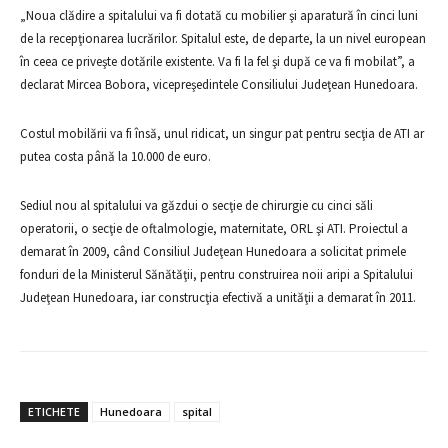
„Noua clădire a spitalului va fi dotată cu mobilier şi aparatură în cinci luni
de la recepţionarea lucrărilor. Spitalul este, de departe, la un nivel european
în ceea ce priveşte dotările existente. Va fi la fel şi după ce va fi mobilat”, a
declarat Mircea Bobora, vicepreşedintele Consiliului Judeţean Hunedoara.
Costul mobilării va fi însă, unul ridicat, un singur pat pentru secţia de ATI ar
putea costa până la 10.000 de euro.
Sediul nou al spitalului va găzdui o secţie de chirurgie cu cinci săli
operatorii, o secţie de oftalmologie, maternitate, ORL şi ATI. Proiectul a
demarat în 2009, când Consiliul Judeţean Hunedoara a solicitat primele
fonduri de la Ministerul Sănătăţii, pentru construirea noii aripi a Spitalului
Judeţean Hunedoara, iar construcţia efectivă a unităţii a demarat în 2011.
ETICHETE
Hunedoara
spital