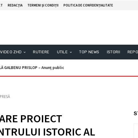
CT
REDACŢIA
TERMENI ȘI CONDIȚII
POLITICA DE CONFIDENȚIALITATE
VIDEO ZHD
RUTIERE
UTILE
TOP NEWS
ISTORII
REPO
unţ licitaţie
PRESĂ
S
ARE PROIECT
NTRULUI ISTORIC AL