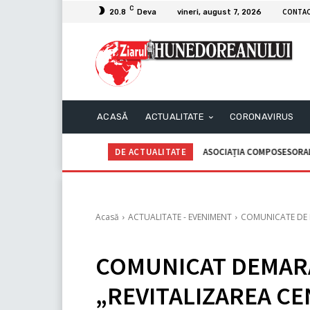
C
CONTA
20.8
Deva
vineri, august 7, 2026
ACASĂ
ACTUALITATE
CORONAVIRUS
DE ACTUALITATE
C.I.I. GOGOAŞĂ Adrian – An
Acasă
ACTUALITATE - EVENIMENT
COMUNICATE DE 
COMUNICAT DEMAR
„REVITALIZAREA CE