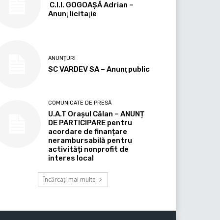
C.I.I. GOGOAŞĂ Adrian –
Anunţ licitaţie
ANUNȚURI
SC VARDEV SA – Anunţ public
COMUNICATE DE PRESĂ
U.A.T Orașul Călan – ANUNȚ
DE PARTICIPARE pentru
acordare de finanțare
nerambursabilă pentru
activități nonprofit de
interes local
Încărcați mai multe