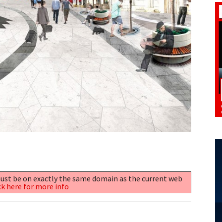
 must be on exactly the same domain as the current web
ck here for more info