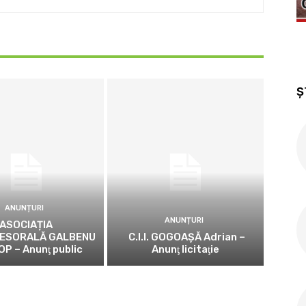
Ș
ANUNȚURI
ANUNȚURI
ASOCIAȚIA
ESORALĂ GALBENU
C.I.I. GOGOAŞĂ Adrian –
OP – Anunţ public
Anunţ licitaţie