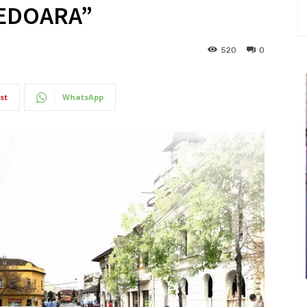
EDOARA”
520
0
st
WhatsApp