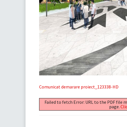
Comunicat demarare proiect_123338-HD
Failed to fetch Error: URL to the PDF file
page.
Cli