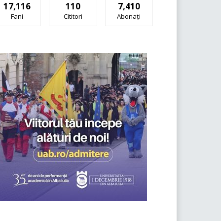
17,116
110
7,410
Fani
Cititori
Abonați