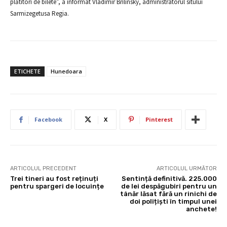
plătitori de bilete”, a informat Vladimir Brilinsky, administratorul sitului
Sarmizegetusa Regia.
ETICHETE
Hunedoara
Facebook
X
Pinterest
ARTICOLUL PRECEDENT
ARTICOLUL URMĂTOR
Trei tineri au fost reținuți
Sentință definitivă. 225.000
pentru spargeri de locuințe
de lei despăgubiri pentru un
tânăr lăsat fără un rinichi de
doi polițiști în timpul unei
anchete!