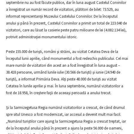
septembrie nu au fost făcute publice, dar în luna august Castelul Corvinilor
a înregistrat un număr record de vizitatori, plătitori de bilet: 73.529, au
informat reprezentanţii Muzeului Castelului Corvinilor. De la începutul
anului şi până în prezent, Castelul Corvinilor a primit un total de 223.040 de
vizitatori, care au lăsat la casierie peste patru milioane de lei (4.082.134 lei),
potrivit administraţiei monumentului istoric.
Peste 155.000 de turişti, români şi străini, au vizitat Cetatea Deva de la
începutul lunii aprilie, când monumentul a fost redeschis publicului. Cel mai
mare număr de vizitatori din acest an a fost înregistrat în luna august –
38.418 persoane, urmând lunile iulie (30.566 de turişti) şi iunie (24.940 de
turişti), a informat Primăria Deva. Alţi peste 40.000 de turişti au vizitat
Cetatea în lunile aprilie şi mai. În luna septembrie, numărul vizitatorilor a
fost de 18.958, în creştere faţă de aceeaşi perioadă a anului trecut.
Și la Sarmizegetusa Regia numărul vizitatorilor a crescut, de când drumul
spre situl Unesco a fost modernizat, iar accesul a devenit mult mai facil.
„Numărul turiştilor care ajung la Sarmizegetusa Regia a crescut treptat, iar
de la începutul anului până în prezent a ajuns la peste 56.000 de oameni,