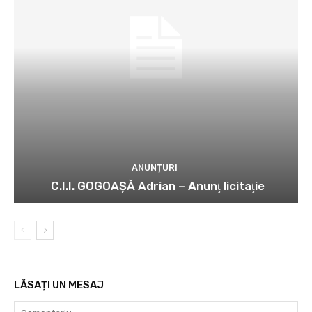
ANUNȚURI
C.I.I. GOGOAŞĂ Adrian – Anunţ licitaţie
LĂSAȚI UN MESAJ