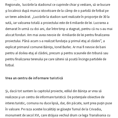
Regionale, lucrările la stadionul ce cuprinde chiar şi vestiare, să se bucure
şi localnicii după munca istovitoare de la câmp de o partidă de fotbal pe
un teren adevărat. „Lucrările la stadion sunt realizate în proporţie de 30 la
sută, iar valoarea totală a proiectului este de 6 miliarde de lei. Lucrarea a
demarat în urmă cu doi ani, dar între timp a stagnat, pentru că nu s-au mai
alocat fonduri. Am mai avea nevoie de 4 miliarde de lei pentru finalizarea
proiectului. Până acum s-a realizat fundaţia şi primul etaj al clădirii”, a
explicat primarul comunei Băniţa, Ionel Burlec. Ar mai fi nevoie de bani
pentru al doilea etaj al clădirii, precum şi pentru scaunele din tribună sau
pentru finalizarea terenului pe care sătenii să poată încinge partidele de
fotbal.
Vrea un centru de informare turistică
Şi, dacă tot suntem la capitolul proiecte, edilul din Băniţa ar vrea să
realizeze şi un centru de informare turistică. De potenţiale obiective de
interes turistic, comuna nu duce lipsă, dar, din păcate, sunt prea puţin puse
în valoare. Pe raza acestei localităţi se găseşte Turnul de la Crivadia,
monument de secol XVI, care străjuia vechiul drum ce lega Transilvania cu