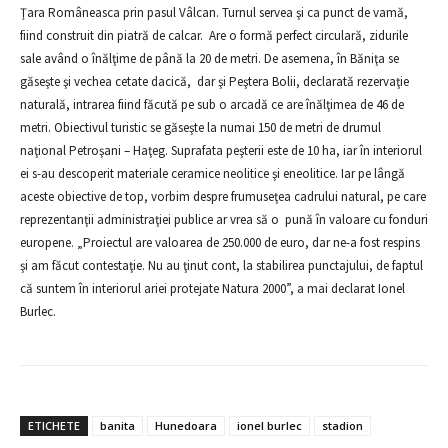
Ţara Româneasca prin pasul Vâlcan. Turnul servea şi ca punct de vamă,
fiind construit din piatră de calcar. Are o formă perfect circulară, zidurile
sale având o înălţime de până la 20 de metri. De asemena, în Băniţa se
găseşte şi vechea cetate dacică, dar şi Peştera Bolii, declarată rezervaţie
naturală, intrarea fiind făcută pe sub o arcadă ce are înălţimea de 46 de
metri. Obiectivul turistic se găseşte la numai 150 de metri de drumul
naţional Petroşani – Haţeg. Suprafata peşterii este de 10 ha, iar în interiorul
ei s-au descoperit materiale ceramice neolitice şi eneolitice. Iar pe lângă
aceste obiective de top, vorbim despre frumuseţea cadrului natural, pe care
reprezentanţii administraţiei publice ar vrea să o pună în valoare cu fonduri
europene. „Proiectul are valoarea de 250.000 de euro, dar ne-a fost respins
şi am făcut contestaţie. Nu au ţinut cont, la stabilirea punctajului, de faptul
că suntem în interiorul ariei protejate Natura 2000”, a mai declarat Ionel
Burlec.
ETICHETE
banita
Hunedoara
ionel burlec
stadion