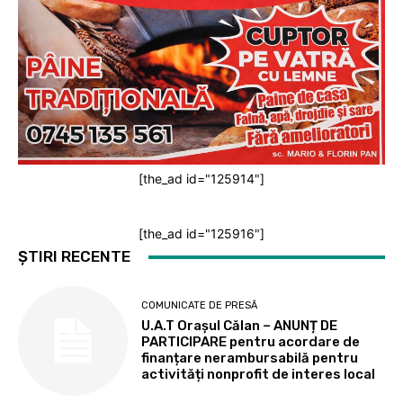
[the_ad id="125914"]
[the_ad id="125916"]
ȘTIRI RECENTE
COMUNICATE DE PRESĂ
U.A.T Orașul Călan – ANUNȚ DE
PARTICIPARE pentru acordare de
finanțare nerambursabilă pentru
activități nonprofit de interes local