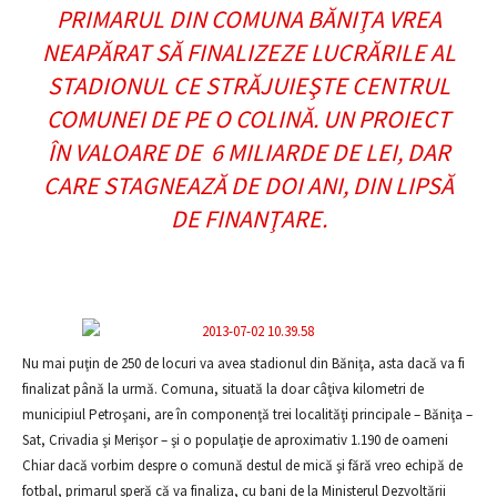
PRIMARUL DIN COMUNA BĂNIŢA VREA
NEAPĂRAT SĂ FINALIZEZE LUCRĂRILE AL
STADIONUL CE STRĂJUIEŞTE CENTRUL
COMUNEI DE PE O COLINĂ. UN PROIECT
ÎN VALOARE DE 6 MILIARDE DE LEI, DAR
CARE STAGNEAZĂ DE DOI ANI, DIN LIPSĂ
DE FINANŢARE.
Nu mai puţin de 250 de locuri va avea stadionul din Băniţa, asta dacă va fi
finalizat până la urmă. Comuna, situată la doar câţiva kilometri de
municipiul Petroşani, are în componenţă trei localităţi principale – Băniţa –
Sat, Crivadia şi Merişor – şi o populaţie de aproximativ 1.190 de oameni
Chiar dacă vorbim despre o comună destul de mică şi fără vreo echipă de
fotbal, primarul speră că va finaliza, cu bani de la Ministerul Dezvoltării