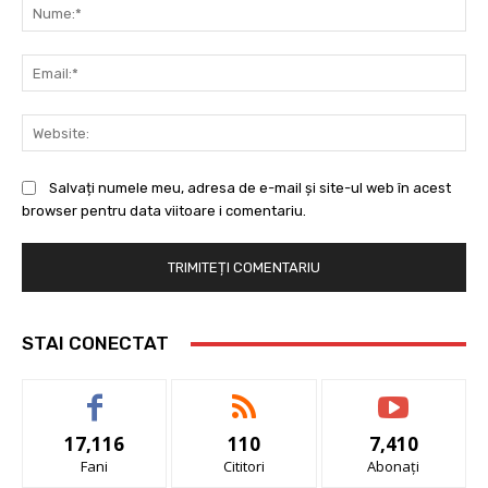
Nu
Ema
Web
Salvați numele meu, adresa de e-mail și site-ul web în acest
browser pentru data viitoare i comentariu.
STAI CONECTAT
17,116
110
7,410
Fani
Cititori
Abonați