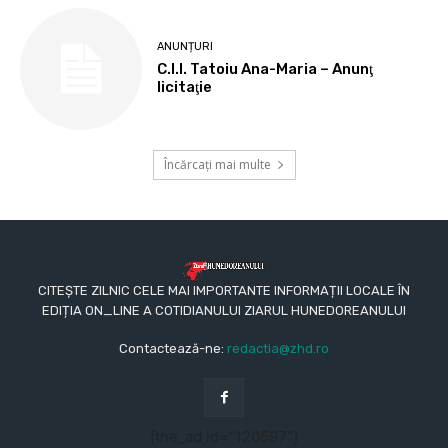
ANUNȚURI
C.I.I. Tatoiu Ana-Maria – Anunţ
licitaţie
Încărcați mai multe
CITEȘTE ZILNIC CELE MAI IMPORTANTE INFORMAȚII LOCALE ÎN
EDIȚIA ON_LINE A COTIDIANULUI ZIARUL HUNEDOREANULUI
Contactează-ne:
redactia@zhd.ro
[the_ad id="120597"]