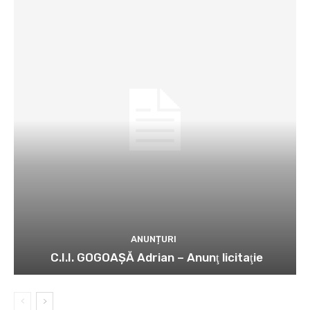
ANUNȚURI
C.I.I. GOGOAŞĂ Adrian – Anunţ licitaţie