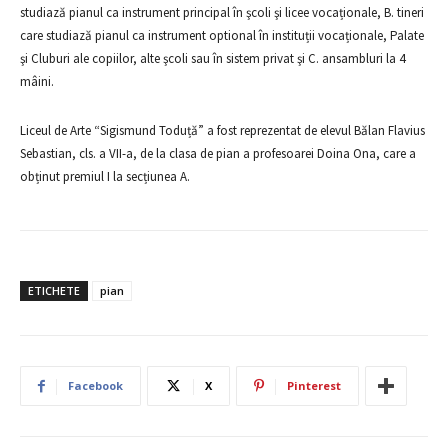
studiază pianul ca instrument principal în şcoli şi licee vocaționale, B. tineri
care studiază pianul ca instrument optional în instituții vocaționale, Palate
şi Cluburi ale copiilor, alte şcoli sau în sistem privat şi C. ansambluri la 4
mâini.
Liceul de Arte “Sigismund Toduță” a fost reprezentat de elevul Bălan Flavius
Sebastian, cls. a VII-a, de la clasa de pian a profesoarei Doina Ona, care a
obținut premiul I la secțiunea A.
ETICHETE
pian
Facebook
X
Pinterest