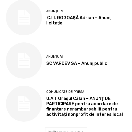
ANUNȚURI
C.I.I. GOGOAŞĂ Adrian – Anunţ
licitaţie
ANUNȚURI
SC VARDEV SA – Anunţ public
COMUNICATE DE PRESĂ
U.A.T Orașul Călan – ANUNȚ DE
PARTICIPARE pentru acordare de
finanțare nerambursabilă pentru
activități nonprofit de interes local
Încărcați mai multe