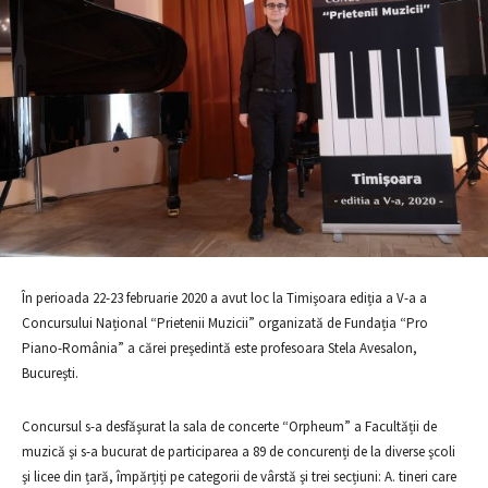
În perioada 22-23 februarie 2020 a avut loc la Timişoara ediția a V-a a
Concursului Național “Prietenii Muzicii” organizată de Fundația “Pro
Piano-România” a cărei preşedintă este profesoara Stela Avesalon,
Bucureşti.
Concursul s-a desfăşurat la sala de concerte “Orpheum” a Facultății de
muzică şi s-a bucurat de participarea a 89 de concurenți de la diverse şcoli
şi licee din țară, împărțiți pe categorii de vârstă şi trei secțiuni: A. tineri care