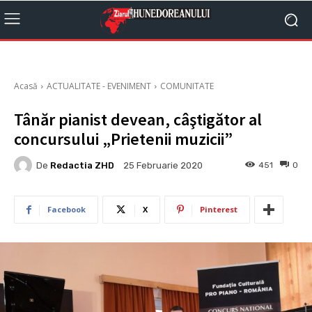
Acasă
ACTUALITATE - EVENIMENT
COMUNITATE
Tânăr pianist devean, câştigător al
concursului „Prietenii muzicii”
De
Redactia ZHD
451
0
25 Februarie 2020
Facebook
X
Pinterest