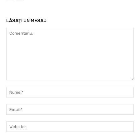
LĂSAȚI UN MESAJ
Comentariu:
Nu
Ema
Web