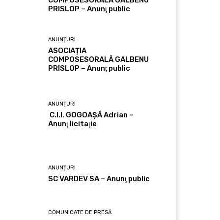
COMPOSESORALĂ GALBENU
PRISLOP – Anunţ public
ANUNȚURI
ASOCIAȚIA
COMPOSESORALĂ GALBENU
PRISLOP – Anunţ public
ANUNȚURI
C.I.I. GOGOAŞĂ Adrian –
Anunţ licitaţie
ANUNȚURI
SC VARDEV SA – Anunţ public
COMUNICATE DE PRESĂ