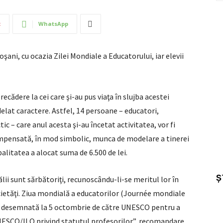
t
WhatsApp
oşani, cu ocazia Zilei Mondiale a Educatorului, iar elevii
ecădere la cei care şi-au pus viaţa în slujba acestei
delat caractere. Astfel, 14 persoane – educatori,
tic – care anul acesta şi-au încetat activitatea, vor fi
compensată, în mod simbolic, munca de modelare a tinerei
litatea a alocat suma de 6.500 de lei.
Ș
ii sunt sărbătoriţi, recunoscându-li-se meritul lor în
ocietăţi. Ziua mondială a educatorilor (Journée mondiale
st desemnată la 5 octombrie de către UNESCO pentru a
ESCO/ILO privind statutul profesorilor”, recomandare