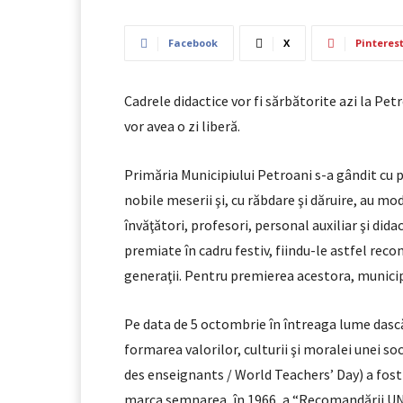
Facebook
X
Pinteres
Cadrele didactice vor fi sărbătorite azi la Petr
vor avea o zi liberă.
Primăria Municipiului Petroani s-a gândit cu pr
nobile meserii şi, cu răbdare şi dăruire, au mo
învăţători, profesori, personal auxiliar şi didac
premiate în cadru festiv, fiindu-le astfel re
generaţii. Pentru premierea acestora, municipa
Pe data de 5 octombrie în întreaga lume dascăl
formarea valorilor, culturii şi moralei unei s
des enseignants / World Teachers’ Day) a fo
marca semnarea, în 1966, a “Recomandării UN