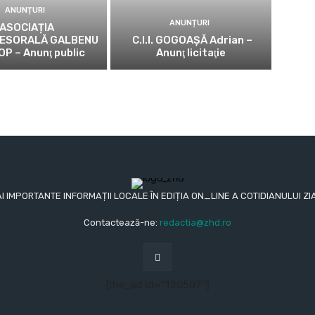
ANUNȚURI
ANUNȚURI
ASOCIAȚIA
ESORALĂ GALBENU
C.I.I. GOGOAŞĂ Adrian –
OP – Anunţ public
Anunţ licitaţie
AI IMPORTANTE INFORMAȚII LOCALE ÎN EDIȚIA ON_LINE A COTIDIANULUI
Contactează-ne:
redactia@zhd.ro
[the_ad id="120597"]