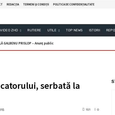
CT
REDACŢIA
TERMENI ȘI CONDIȚII
POLITICA DE CONFIDENȚIALITATE
VIDEO ZHD
RUTIERE
UTILE
TOP NEWS
ISTORII
REPO
Ă GALBENU PRISLOP – Anunţ public
S
catorului, serbată la
151
0
015