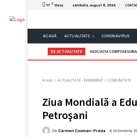
C
CONTA
17
Deva
sâmbătă, august 8, 2026
ACASĂ
ACTUALITATE
CORONAVIRUS
DE ACTUALITATE
ASOCIAȚIA COMPOSESORAL
Acasă
ACTUALITATE - EVENIMENT
COMUNITATE
Ziua Mondială a Edu
Petroşani
De
Carmen Cosman-Preda
4 Octombrie 2