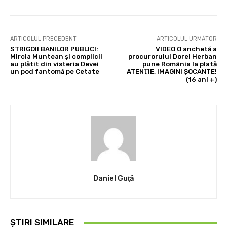
ARTICOLUL PRECEDENT
ARTICOLUL URMĂTOR
STRIGOII BANILOR PUBLICI:
VIDEO O anchetă a
Mircia Muntean şi complicii
procurorului Dorel Herban
au plătit din visteria Devei
pune România la plată
un pod fantomă pe Cetate
ATENŢIE, IMAGINI ŞOCANTE!
(16 ani +)
Daniel Guţă
ȘTIRI SIMILARE