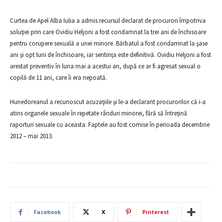
Curtea de Apel Alba Iulia a admis recursul declarat de procurori împotriva
soluţiei prin care Ovidiu Heljoni a fost condamnat la trei ani de închisoare
pentru corupere sexuală a unei minore. Bărbatul a fost condamnat la şase
ani şi opt luni de închisoare, iar sentinţa este definitivă. Ovidiu Heljoni a fost
arestat preventiv în luna mai a acestui an, după ce ar fi agresat sexual o
copilă de 11 ani, care îi era nepoată.
Hunedoreanul a recunoscut acuzaţiile şi le-a declarant procurorilor că i-a
atins organele sexuale în repetate rânduri minorei, fără să întreţină
raporturi sexuale cu aceasta. Faptele au fost comise în perioada decembrie
2012 – mai 2013.
Facebook
X
Pinterest