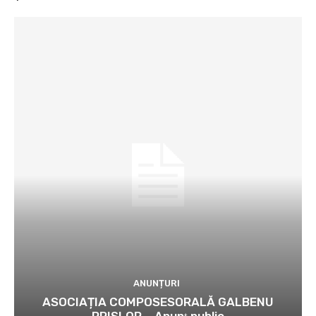
ANUNȚURI
ASOCIAȚIA COMPOSESORALĂ GALBENU
PRISLOP – Anunţ public