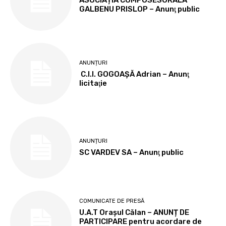
ASOCIAȚIA COMPOSESORALĂ
GALBENU PRISLOP – Anunţ public
ANUNȚURI
C.I.I. GOGOAŞĂ Adrian – Anunţ
licitaţie
ANUNȚURI
SC VARDEV SA – Anunţ public
COMUNICATE DE PRESĂ
U.A.T Orașul Călan – ANUNȚ DE
PARTICIPARE pentru acordare de