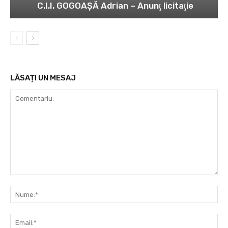
C.I.I. GOGOAŞĂ Adrian – Anunţ licitaţie
LĂSAȚI UN MESAJ
Comentariu:
Nu
Ema