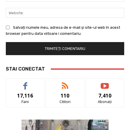
Web
Salvați numele meu, adresa de e-mail și site-ul web în acest
browser pentru data viitoare i comentariu.
STAI CONECTAT
17,116
110
7,410
Fani
Cititori
Abonați