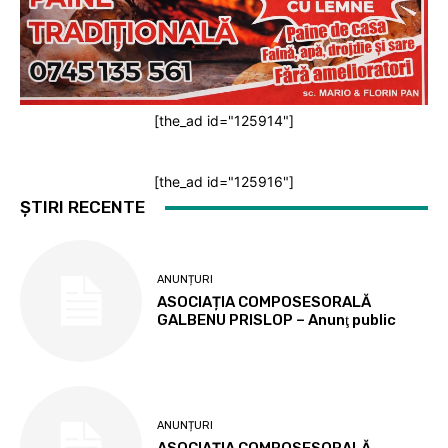
[the_ad id="125914"]
[the_ad id="125916"]
ȘTIRI RECENTE
ANUNȚURI
ASOCIAȚIA COMPOSESORALĂ
GALBENU PRISLOP – Anunţ public
ANUNȚURI