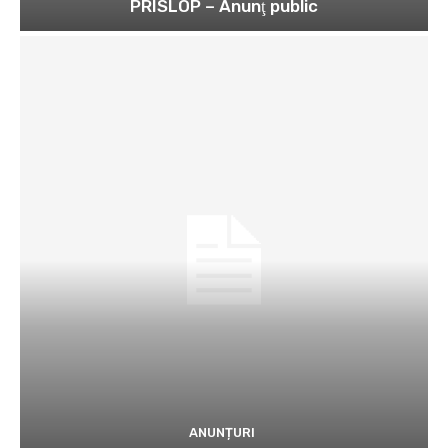
PRISLOP – Anunţ public
ANUNȚURI