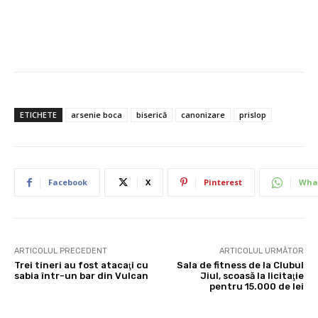
ETICHETE
arsenie boca
biserică
canonizare
prislop
Facebook
X
Pinterest
Wha
ARTICOLUL PRECEDENT
ARTICOLUL URMĂTOR
Trei tineri au fost atacaţi cu
Sala de fitness de la Clubul
sabia într-un bar din Vulcan
Jiul, scoasă la licitaţie
pentru 15.000 de lei