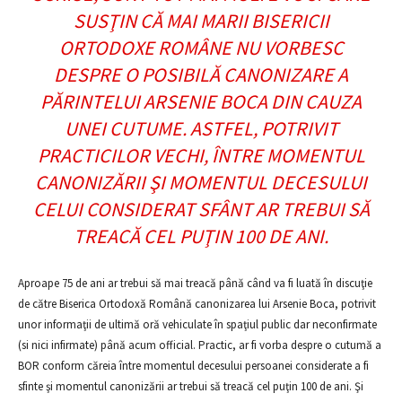
SUSŢIN CĂ MAI MARII BISERICII
ORTODOXE ROMÂNE NU VORBESC
DESPRE O POSIBILĂ CANONIZARE A
PĂRINTELUI ARSENIE BOCA DIN CAUZA
UNEI CUTUME. ASTFEL, POTRIVIT
PRACTICILOR VECHI, ÎNTRE MOMENTUL
CANONIZĂRII ŞI MOMENTUL DECESULUI
CELUI CONSIDERAT SFÂNT AR TREBUI SĂ
TREACĂ CEL PUŢIN 100 DE ANI.
Aproape 75 de ani ar trebui să mai treacă până când va fi luată în discuţie
de către Biserica Ortodoxă Română canonizarea lui Arsenie Boca, potrivit
unor informaţii de ultimă oră vehiculate în spaţiul public dar neconfirmate
(si nici infirmate) până acum official. Practic, ar fi vorba despre o cutumă a
BOR conform căreia între momentul decesului persoanei considerate a fi
sfinte şi momentul canonizării ar trebui să treacă cel puţin 100 de ani. Şi