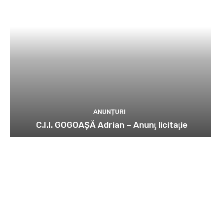
ANUNȚURI
C.I.I. GOGOAŞĂ Adrian – Anunţ licitaţie