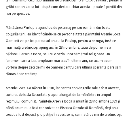
la mormântul celui supranumit de credincioşi “Sfântul Ardealului”, pentru a
grăbi canonizarea lui – după cum declara chiar acesta – poate fi privită din
noi perspective.
Mănăstirea Prislop a ajuns loc de pelerinaj pentru românii din toate
colţurile ţării, ea identificându-se cu personalitatea părintelui Arsenie Boca.
Oamenii vin pe tot parcursul anului la Prislop, pentru a se ruga, însă cei
mai mulţi credincioşi ajung aici în 28 noiembrie, ziua de pomenire a
părintelui Arsenie Boca, sau cu ocazia unor sărbători religioase. Un
fenomen care a luat amploare mai ales în ultimii ani, iar acum acum
vorbim despre zeci de mii de oameni pentru care ultima speranţă pare să fi
rămas doar credinţa.
Arsenie Boca s-a născut în 1910, iar pentru convingerile sale a fost arestat,
torturat de fosta Securitate şi apoi alungat de la mănăstire în timpul
regimului comunist. Părintele Arsenie Boca a murit în 28 noiembrie 1989 şi
până acum nu a fost canonizat de Biserica Ortodoxă Română, deşi anul
trecut a fost depusă şi o petiţie în acest sens, semnată de mii de credincioşi.