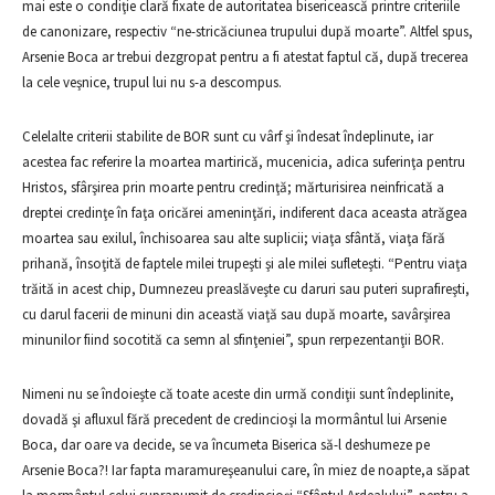
mai este o condiţie clară fixate de autoritatea bisericească printre criteriile
de canonizare, respectiv “ne-stricăciunea trupului după moarte”. Altfel spus,
Arsenie Boca ar trebui dezgropat pentru a fi atestat faptul că, după trecerea
la cele veşnice, trupul lui nu s-a descompus.
Celelalte criterii stabilite de BOR sunt cu vârf şi îndesat îndeplinute, iar
acestea fac referire la moartea martirică, mucenicia, adica suferinţa pentru
Hristos, sfârşirea prin moarte pentru credinţă; mărturisirea neinfricată a
dreptei credinţe în faţa oricărei ameninţări, indiferent daca aceasta atrăgea
moartea sau exilul, închisoarea sau alte suplicii; viaţa sfântă, viaţa fără
prihană, însoţită de faptele milei trupeşti şi ale milei sufleteşti. “Pentru viaţa
trăită in acest chip, Dumnezeu preaslăveşte cu daruri sau puteri suprafireşti,
cu darul facerii de minuni din această viaţă sau după moarte, savârşirea
minunilor fiind socotită ca semn al sfinţeniei”, spun rerpezentanţii BOR.
Nimeni nu se îndoieşte că toate aceste din urmă condiţii sunt îndeplinite,
dovadă şi afluxul fără precedent de credincioşi la mormântul lui Arsenie
Boca, dar oare va decide, se va încumeta Biserica să-l deshumeze pe
Arsenie Boca?! Iar fapta maramureşeanului care, în miez de noapte,a săpat