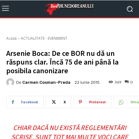
Acasă
ACTUALITATE - EVENIMENT
Arsenie Boca: De ce BOR nu dă un
răspuns clar. Încă 75 de ani până la
posibila canonizare
De
Carmen Cosman-Preda
369
0
22 Iunie 2015
Facebook
X
Pinterest
Wha
CHIAR DACĂ NU EXISTĂ REGLEMENTĂRI
SCRISE, SUNT TOT MAI MULTE VOCI CARE