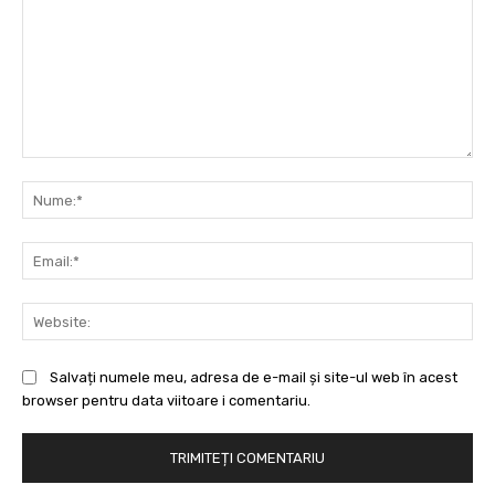
Comentariu:
Nu
Ema
Web
Salvați numele meu, adresa de e-mail și site-ul web în acest
browser pentru data viitoare i comentariu.