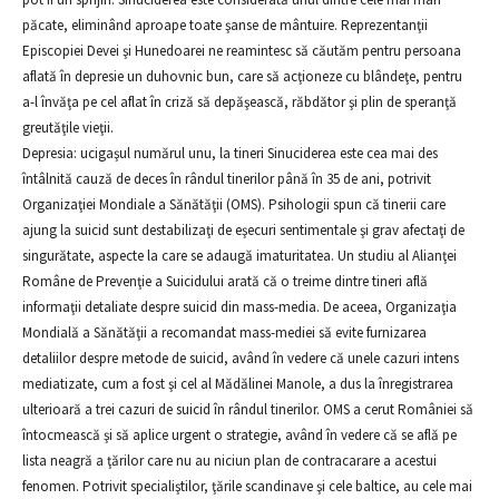
păcate, eliminând aproape toate şanse de mântuire. Reprezentanţii
Episcopiei Devei şi Hunedoarei ne reamintesc să căutăm pentru persoana
aflată în depresie un duhovnic bun, care să acţioneze cu blândeţe, pentru
a-l învăţa pe cel aflat în criză să depăşească, răbdător şi plin de speranţă
greutăţile vieţii.
Depresia: ucigaşul numărul unu, la tineri Sinuciderea este cea mai des
întâlnită cauză de deces în rândul tinerilor până în 35 de ani, potrivit
Organizaţiei Mondiale a Sănătăţii (OMS). Psihologii spun că tinerii care
ajung la suicid sunt destabilizaţi de eşecuri sentimentale şi grav afectaţi de
singurătate, aspecte la care se adaugă imaturitatea. Un studiu al Alianţei
Române de Prevenţie a Suicidului arată că o treime dintre tineri află
informaţii detaliate despre suicid din mass-media. De aceea, Organizaţia
Mondială a Sănătăţii a recomandat mass-mediei să evite furnizarea
detaliilor despre metode de suicid, având în vedere că unele cazuri intens
mediatizate, cum a fost şi cel al Mădălinei Manole, a dus la înregistrarea
ulterioară a trei cazuri de suicid în rândul tinerilor. OMS a cerut României să
întocmească şi să aplice urgent o strategie, având în vedere că se află pe
lista neagră a ţărilor care nu au niciun plan de contracarare a acestui
fenomen. Potrivit specialiştilor, ţările scandinave şi cele baltice, au cele mai