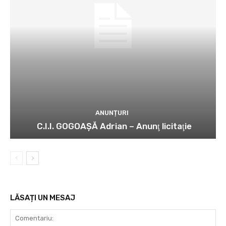
ANUNȚURI
C.I.I. GOGOAŞĂ Adrian – Anunţ licitaţie
LĂSAȚI UN MESAJ