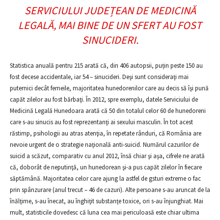
SERVICIULUI JUDEȚEAN DE MEDICINĂ
LEGALĂ, MAI BINE DE UN SFERT AU FOST
SINUCIDERI.
Statistica anuală pentru 215 arată că, din 406 autopsii, puțin peste 150 au
fost decese accidentale, iar 54 – sinucideri. Deşi sunt consideraţi mai
puternici decât femeile, majoritatea hunedorenilor care au decis să îşi pună
capăt zilelor au fost bărbaţi. În 2012, spre exemplu, datele Serviciului de
Medicină Legală Hunedoara arată că 50 din totalul celor 60 de hunedoreni
care s-au sinucis au fost reprezentanţi ai sexului masculin. În tot acest
răstimp, psihologii au atras atenţia, în repetate rânduri, că România are
nevoie urgent de o strategie naţională anti-suicid. Numărul cazurilor de
suicid a scăzut, comparativ cu anul 2012, însă chiar şi aşa, cifrele ne arată
că, doborât de neputinţă, un hunedorean şi-a pus capăt zilelor în fiecare
săptămână. Majoritatea celor care ajung la astfel de gsturi extreme o fac
prin spânzurare (anul trecut – 46 de cazuri). Alte persoane s-au aruncat de la
înălţime, s-au înecat, au înghiţit substanţe toxice, ori s-au înjunghiat. Mai
mult, statisticile dovedesc că luna cea mai periculoasă este chiar ultima