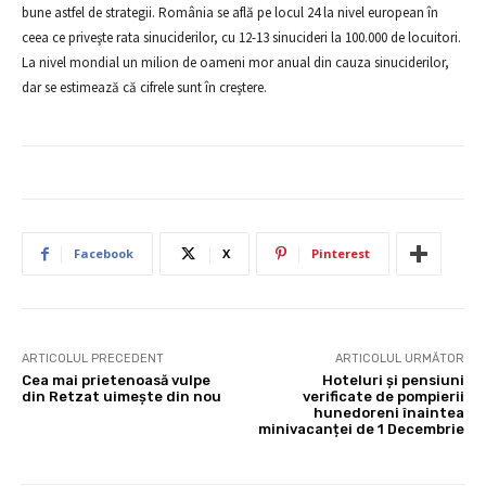
bune astfel de strategii. România se află pe locul 24 la nivel european în
ceea ce priveşte rata sinuciderilor, cu 12-13 sinucideri la 100.000 de locuitori.
La nivel mondial un milion de oameni mor anual din cauza sinuciderilor,
dar se estimează că cifrele sunt în creştere.
Facebook
X
Pinterest
ARTICOLUL PRECEDENT
ARTICOLUL URMĂTOR
Cea mai prietenoasă vulpe
Hoteluri și pensiuni
din Retzat uimește din nou
verificate de pompierii
hunedoreni înaintea
minivacanței de 1 Decembrie