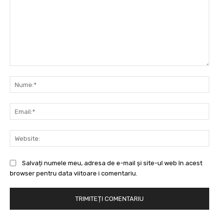
Comentariu:
Nu
Ema
Web
Salvați numele meu, adresa de e-mail și site-ul web în acest
browser pentru data viitoare i comentariu.