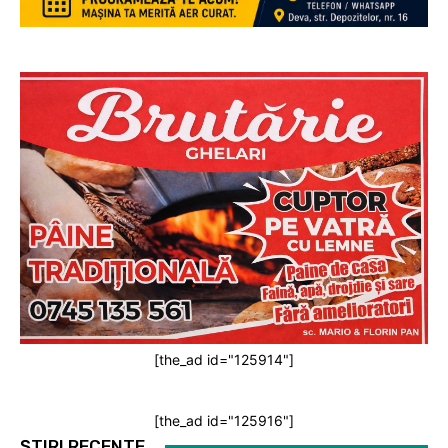
[the_ad id="125914"]
[the_ad id="125916"]
ȘTIRI RECENTE