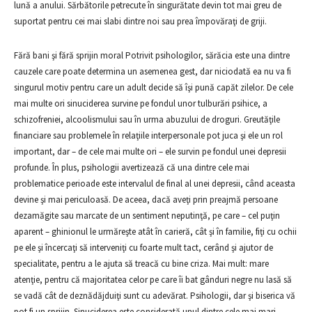
lună a anului. Sărbătorile petrecute în singurătate devin tot mai greu de
suportat pentru cei mai slabi dintre noi sau prea împovăraţi de griji.
Fără bani şi fără sprijin moral Potrivit psihologilor, sărăcia este una dintre
cauzele care poate determina un asemenea gest, dar niciodată ea nu va fi
singurul motiv pentru care un adult decide să îşi pună capăt zilelor. De cele
mai multe ori sinuciderea survine pe fondul unor tulburări psihice, a
schizofreniei, alcoolismului sau în urma abuzului de droguri. Greutăţile
financiare sau problemele în relaţiile interpersonale pot juca şi ele un rol
important, dar – de cele mai multe ori – ele survin pe fondul unei depresii
profunde. În plus, psihologii avertizează că una dintre cele mai
problematice perioade este intervalul de final al unei depresii, când aceasta
devine şi mai periculoasă. De aceea, dacă aveţi prin preajmă persoane
dezamăgite sau marcate de un sentiment neputinţă, pe care – cel puţin
aparent – ghinionul le urmăreşte atât în carieră, cât şi în familie, fiţi cu ochii
pe ele şi încercaţi să interveniţi cu foarte mult tact, cerând şi ajutor de
specialitate, pentru a le ajuta să treacă cu bine criza. Mai mult: mare
atenţie, pentru că majoritatea celor pe care îi bat gânduri negre nu lasă să
se vadă cât de deznădăjduiţi sunt cu adevărat. Psihologii, dar şi biserica vă
pot fi un sprijin. Sinuciderea este considerată unul dintre cele mai mari