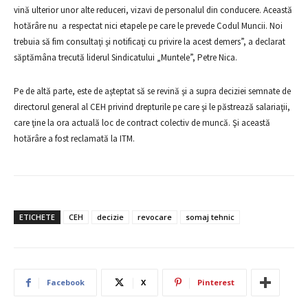
vină ulterior unor alte reduceri, vizavi de personalul din conducere. Această
hotărâre nu a respectat nici etapele pe care le prevede Codul Muncii. Noi
trebuia să fim consultaţi şi notificaţi cu privire la acest demers”, a declarat
săptămâna trecută liderul Sindicatului „Muntele”, Petre Nica.
Pe de altă parte, este de aşteptat să se revină şi a supra deciziei semnate de
directorul general al CEH privind drepturile pe care şi le păstrează salariaţii,
care ţine la ora actuală loc de contract colectiv de muncă. Şi această
hotărâre a fost reclamată la ITM.
ETICHETE
CEH
decizie
revocare
somaj tehnic
Facebook
X
Pinterest