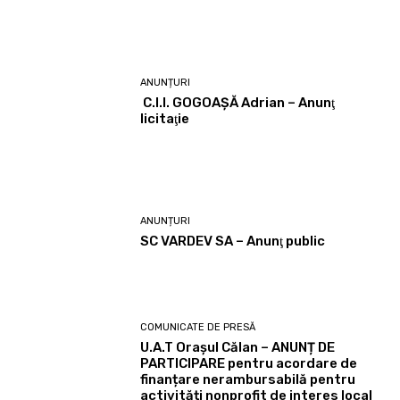
ANUNȚURI
C.I.I. GOGOAŞĂ Adrian – Anunţ
licitaţie
ANUNȚURI
SC VARDEV SA – Anunţ public
COMUNICATE DE PRESĂ
U.A.T Orașul Călan – ANUNȚ DE
PARTICIPARE pentru acordare de
finanțare nerambursabilă pentru
activități nonprofit de interes local