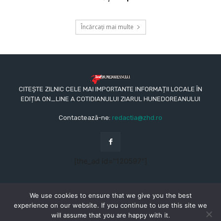
Încărcați mai multe
CITEȘTE ZILNIC CELE MAI IMPORTANTE INFORMAȚII LOCALE ÎN
EDIȚIA ON_LINE A COTIDIANULUI ZIARUL HUNEDOREANULUI
Contactează-ne:
redactia@zhd.ro
[the_ad id="120597"]
We use cookies to ensure that we give you the best
experience on our website. If you continue to use this site we
will assume that you are happy with it.
© Copyright - 2015 - 2023 - Ziarul Hunedoreanului