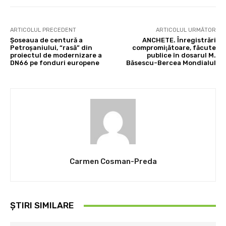
ARTICOLUL PRECEDENT
ARTICOLUL URMĂTOR
Şoseaua de centură a
ANCHETE. Înregistrări
Petroşaniului, “rasă” din
compromiţătoare, făcute
proiectul de modernizare a
publice în dosarul M.
DN66 pe fonduri europene
Băsescu-Bercea Mondialul
Carmen Cosman-Preda
ȘTIRI SIMILARE