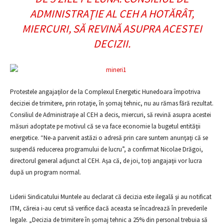
ADMINISTRAŢIE AL CEH A HOTĂRÂT,
MIERCURI, SĂ REVINĂ ASUPRA ACESTEI
DECIZII.
Protestele angajaţilor de la Complexul Energetic Hunedoara împotriva
deciziei de trimitere, prin rotaţie, în şomaj tehnic, nu au rămas fără rezultat.
Consiliul de Administraţie al CEH a decis, miercuri, să revină asupra acestei
măsuri adoptate pe motivul că se va face economie la bugetul entităţii
energetice. “Ne-a parvenit astăzi o adresă prin care suntem anunţaţi că se
suspendă reducerea programului de lucru”, a confirmat Nicolae Drăgoi,
directorul general adjunct al CEH. Aşa că, de joi, toţi angajaţii vor lucra
după un program normal.
Liderii Sindicatului Muntele au declarat că decizia este ilegală şi au notificat
ITM, căreia i-au cerut să verifice dacă aceasta se încadrează în prevederile
legale. „Decizia de trimitere în şomaj tehnic a 25% din personal trebuia să