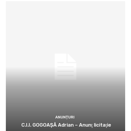
ANUNȚURI
C.I.I. GOGOAŞĂ Adrian – Anunţ licitaţie