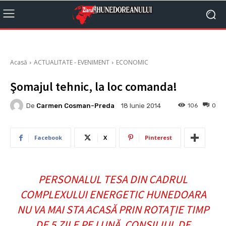
Acasă
ACTUALITATE - EVENIMENT
ECONOMIC
Şomajul tehnic, la loc comanda!
De
Carmen Cosman-Preda
106
0
18 Iunie 2014
Facebook
X
Pinterest
PERSONALUL TESA DIN CADRUL
COMPLEXULUI ENERGETIC HUNEDOARA
NU VA MAI STA ACASĂ PRIN ROTAŢIE TIMP
DE 5 ZILE PE LUNĂ. CONSILIUL DE