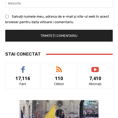
Web
Salvați numele meu, adresa de e-mail și site-ul web în acest
browser pentru data viitoare i comentariu.
STAI CONECTAT
17,116
110
7,410
Fani
Cititori
Abonați