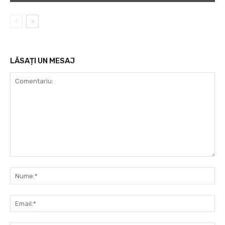
LĂSAȚI UN MESAJ
Comentariu:
Nu
Ema