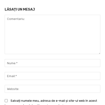
LĂSAȚI UN MESAJ
Comentariu:
Nu
Ema
Web
Salvați numele meu, adresa de e-mail și site-ul web în acest