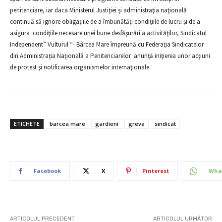
penitenciare, iar daca Ministerul Justiţiei şi administraţia naţională
continuă să ignore obligaţiile de a îmbunătăţi condiţiile de lucru şi de a
asigura condiţiile necesare unei bune desfăşurări a activităţilor, Sindicatul
Independent” Vulturul “- Bârcea Mare împreună cu Federaţia Sindicatelor
din Administraţia Naţională a Penitenciarelor anunţă iniţierea unor acţiuni
de protest şi notificarea organismelor internaţionale.
ETICHETE
barcea mare
gardieni
greva
sindicat
Facebook
X
Pinterest
Wha
ARTICOLUL PRECEDENT
ARTICOLUL URMĂTOR