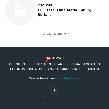
ANUNȚURI
C.I.I. Tatoiu Ana-Maria – Anunţ
licitaţie
Încărcați mai multe
CITEȘTE ZILNIC CELE MAI IMPORTANTE INFORMAȚII LOCALE ÎN
EDIȚIA ON_LINE A COTIDIANULUI ZIARUL HUNEDOREANULUI
Contactează-ne:
redactia@zhd.ro
[the_ad id="120597"]