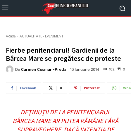
Acasă
ACTUALITATE - EVENIMENT
Fierbe penitenciarul! Gardienii de la
Bârcea Mare se pregătesc de proteste
De
Carmen Cosman-Preda
182
0
13 Ianuarie 2014
Facebook
X
Pinterest
Wha
DEŢINUŢII DE LA PENITENCIARUL
BÂRCEA MARE AR PUTEA RĂMÂNE FĂRĂ
SUPRAVEGHERE, DACĂ INTENŢIA DE