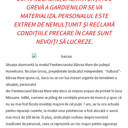
GREVĂ A GARDIENILOR SE VA
MATERIALIZA. PERSONALUL ESTE
EXTREM DE NEMULŢUMIT ŞI RECLAMĂ
CONDIŢIILE PRECARE ÎN CARE SUNT
NEVOIŢI SĂ LUCREZE.
Situaţie alarmantă la nivelul Penitenciarului Bârcea Mare din judeţul
Hunedoara. Nicolae Grosu, preşedintele Sindicatul Independent “Vulturul”-
Bârcea Mare spune că, dacă nu se vor lua măsuri urgente de remediere a
situaţiei, personalul
din Penitenciarul Bârcea Mare este decis să iniţieze acţiuni de protest în luna
februarie. Astfel, oamenii se plâng de condiţiile precare de muncă şi spun că
nu au mai fost făcute investiţii majore de cel puţin 7 ani, iar la ora actuală
pentru reparaţii curente, la nivelul unui penitenciar a fost alocată o sumă
mai mică de 100 de lei. În plus, sindicaliştii vorbesc despre numărul
insuficient de personal, ceea ce reprezintă un risc major pentru siguranţa