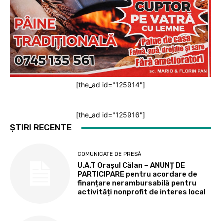
[the_ad id="125914"]
[the_ad id="125916"]
ȘTIRI RECENTE
COMUNICATE DE PRESĂ
U.A.T Orașul Călan – ANUNȚ DE
PARTICIPARE pentru acordare de
finanțare nerambursabilă pentru
activități nonprofit de interes local