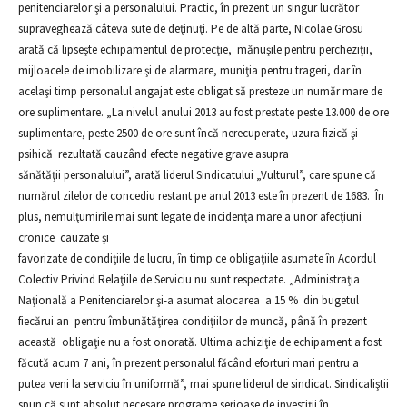
penitenciarelor şi a personalului. Practic, în prezent un singur lucrător
supraveghează câteva sute de deţinuţi. Pe de altă parte, Nicolae Grosu
arată că lipseşte echipamentul de protecţie, mănuşile pentru percheziţii,
mijloacele de imobilizare şi de alarmare, muniţia pentru trageri, dar în
acelaşi timp personalul angajat este obligat să presteze un număr mare de
ore suplimentare. „La nivelul anului 2013 au fost prestate peste 13.000 de ore
suplimentare, peste 2500 de ore sunt încă nerecuperate, uzura fizică şi
psihică rezultată cauzând efecte negative grave asupra
sănătăţii personalului”, arată liderul Sindicatului „Vulturul”, care spune că
numărul zilelor de concediu restant pe anul 2013 este în prezent de 1683. În
plus, nemulţumirile mai sunt legate de incidenţa mare a unor afecţiuni
cronice cauzate şi
favorizate de condiţiile de lucru, în timp ce obligaţiile asumate în Acordul
Colectiv Privind Relaţiile de Serviciu nu sunt respectate. „Administraţia
Naţională a Penitenciarelor şi-a asumat alocarea a 15 % din bugetul
fiecărui an pentru îmbunătăţirea condiţiilor de muncă, până în prezent
această obligaţie nu a fost onorată. Ultima achiziţie de echipament a fost
făcută acum 7 ani, în prezent personalul făcând eforturi mari pentru a
putea veni la serviciu în uniformă”, mai spune liderul de sindicat. Sindicaliştii
spun că sunt absolut necesare programe serioase de investiţii în