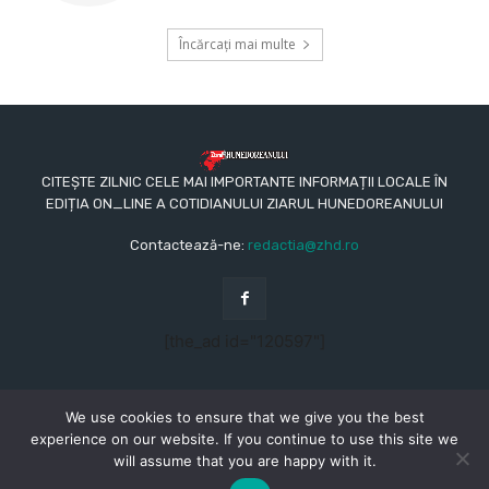
Încărcați mai multe
CITEȘTE ZILNIC CELE MAI IMPORTANTE INFORMAȚII LOCALE ÎN
EDIȚIA ON_LINE A COTIDIANULUI ZIARUL HUNEDOREANULUI
Contactează-ne:
redactia@zhd.ro
[the_ad id="120597"]
We use cookies to ensure that we give you the best
experience on our website. If you continue to use this site we
will assume that you are happy with it.
© Copyright - 2015 - 2023 - Ziarul Hunedoreanului