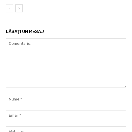
LĂSAȚI UN MESAJ
Comentariu:
Nu
Ema
Web