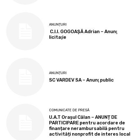
ANUNȚURI
C.I.I. GOGOAŞĂ Adrian – Anunţ
licitaţie
ANUNȚURI
SC VARDEV SA – Anunţ public
COMUNICATE DE PRESĂ
U.A.T Orașul Călan – ANUNȚ DE
PARTICIPARE pentru acordare de
finanțare nerambursabilă pentru
activități nonprofit de interes local