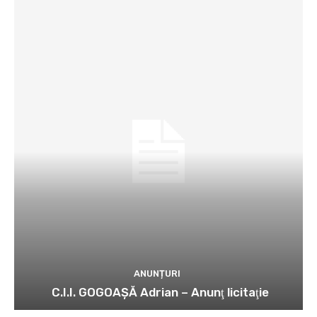
ANUNȚURI
C.I.I. GOGOAŞĂ Adrian – Anunţ licitaţie