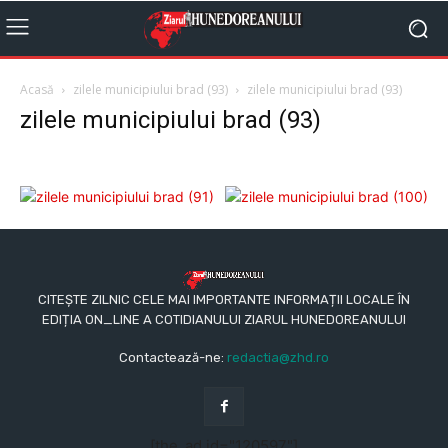
Acasă
zilele municipiului brad (93)
zilele municipiului brad (93)
zilele municipiului brad (93)
CITEȘTE ZILNIC CELE MAI IMPORTANTE INFORMAȚII LOCALE ÎN
EDIȚIA ON_LINE A COTIDIANULUI ZIARUL HUNEDOREANULUI
Contactează-ne:
redactia@zhd.ro
[the_ad id="120597"]