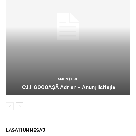
ANUNȚURI
C.I.I. GOGOAŞĂ Adrian – Anunţ licitaţie
LĂSAȚI UN MESAJ