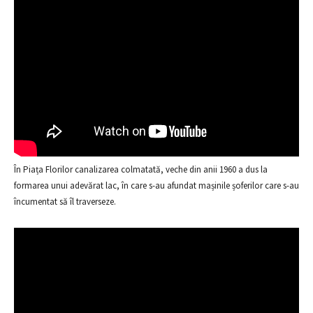
În Piața Florilor canalizarea colmatată, veche din anii 1960 a dus la
formarea unui adevărat lac, în care s-au afundat mașinile șoferilor care s-au
încumentat să îl traverseze.