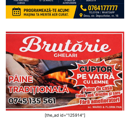
[the_ad id="125914"]