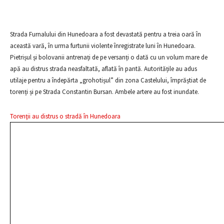
Strada Furnalului din Hunedoara a fost devastată pentru a treia oară în
această vară, în urma furtunii violente înregistrate luni în Hunedoara.
Pietrișul și bolovanii antrenați de pe versanți o dată cu un volum mare de
apă au distrus strada neasfaltată, aflată în pantă. Autoritățile au adus
utilaje pentru a îndepărta „grohotișul” din zona Castelului, împrăștiat de
torenți și pe Strada Constantin Bursan. Ambele artere au fost inundate.
Torenţii au distrus o stradă în Hunedoara