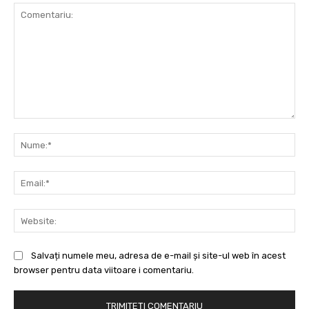
Comentariu:
Nu
Ema
Web
Salvați numele meu, adresa de e-mail și site-ul web în acest
browser pentru data viitoare i comentariu.