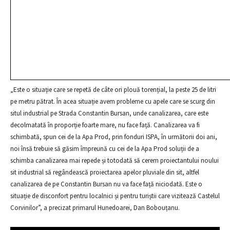
„Este o situație care se repetă de câte ori plouă torențial, la peste 25 de litri
pe metru pătrat. În acea situație avem probleme cu apele care se scurg din
situl industrial pe Strada Constantin Bursan, unde canalizarea, care este
decolmatată în proporție foarte mare, nu face față. Canalizarea va fi
schimbată, spun cei de la Apa Prod, prin fonduri ISPA, în următorii doi ani,
noi însă trebuie să găsim împreună cu cei de la Apa Prod soluții de a
schimba canalizarea mai repede și totodată să cerem proiectantului noului
sit industrial să regândească proiectarea apelor pluviale din sit, altfel
canalizarea de pe Constantin Bursan nu va face față niciodată. Este o
situație de disconfort pentru localnici și pentru turiștii care vizitează Castelul
Corvinilor”, a precizat primarul Hunedoarei, Dan Bobouțanu.