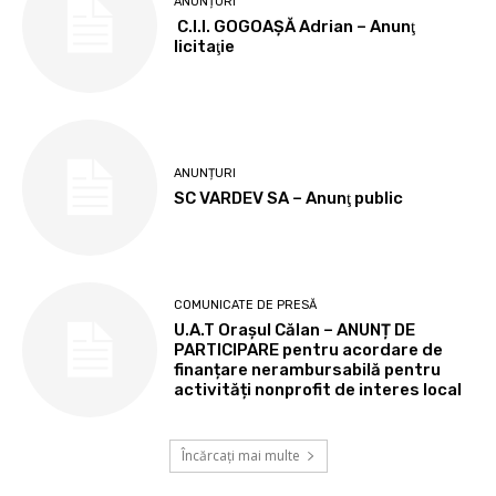
ANUNȚURI
C.I.I. GOGOAŞĂ Adrian – Anunţ
licitaţie
ANUNȚURI
SC VARDEV SA – Anunţ public
COMUNICATE DE PRESĂ
U.A.T Orașul Călan – ANUNȚ DE
PARTICIPARE pentru acordare de
finanțare nerambursabilă pentru
activități nonprofit de interes local
Încărcați mai multe