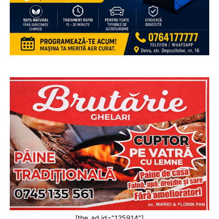
[the_ad id="125914"]