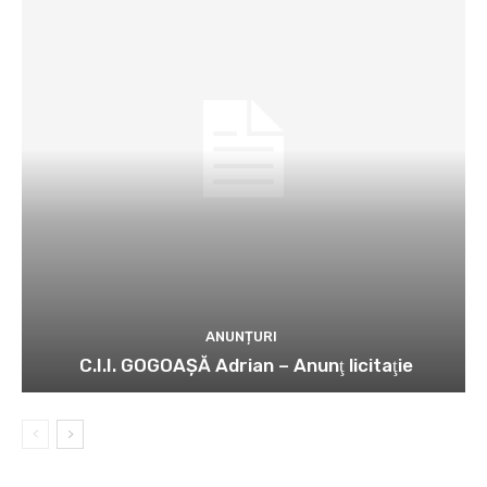
ANUNȚURI
C.I.I. GOGOAŞĂ Adrian – Anunţ licitaţie