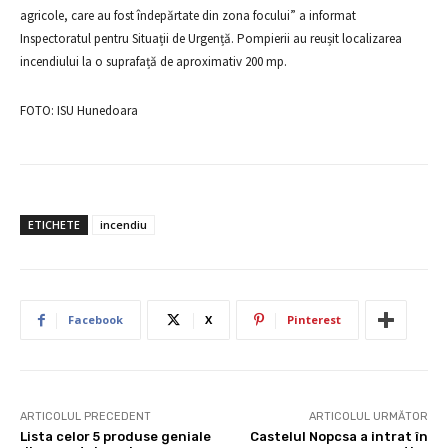
agricole, care au fost îndepărtate din zona focului” a informat
Inspectoratul pentru Situații de Urgență. Pompierii au reușit localizarea
incendiului la o suprafață de aproximativ 200 mp.
FOTO: ISU Hunedoara
ETICHETE
incendiu
Facebook
X
Pinterest
ARTICOLUL PRECEDENT
ARTICOLUL URMĂTOR
Lista celor 5 produse geniale
Castelul Nopcsa a intrat în