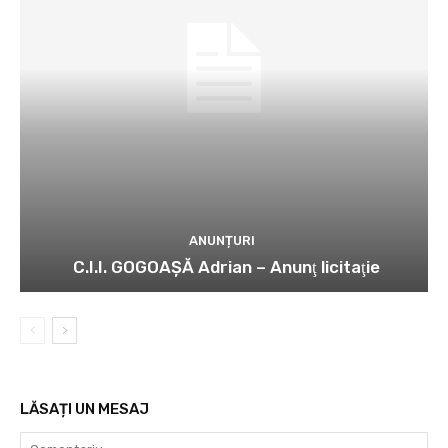
ANUNȚURI
C.I.I. GOGOAŞĂ Adrian – Anunţ licitaţie
LĂSAȚI UN MESAJ