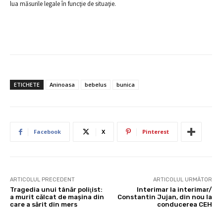
lua măsurile legale în funcţie de situaţie.
ETICHETE
Aninoasa
bebelus
bunica
Facebook
X
Pinterest
ARTICOLUL PRECEDENT
ARTICOLUL URMĂTOR
Tragedia unui tânăr poliţist:
Interimar la interimar/
a murit călcat de maşina din
Constantin Jujan, din nou la
care a sărit din mers
conducerea CEH