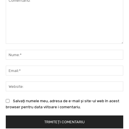
Comentariu:
Nu
Ema
Web
Salvați numele meu, adresa de e-mail și site-ul web în acest
browser pentru data viitoare i comentariu.