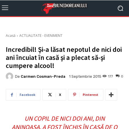
Acasă
ACTUALITATE - EVENIMENT
Incredibil! Şi-a lăsat nepotul de nici doi
ani încuiat în casă şi a plecat să-şi
cumpere alcool!
De
Carmen Cosman-Preda
177
0
1 Septembrie 2015
Facebook
X
Pinterest
UN COPIL DE NICI DOI ANI, DIN
ANINOASA, A FOST ÎNCHIS ÎN CASĂ DE O