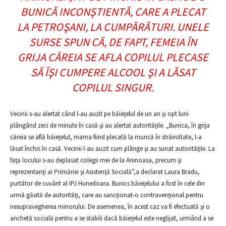
BUNICĂ INCONŞTIENTĂ, CARE A PLECAT
LA PETROŞANI, LA CUMPĂRĂTURI. UNELE
SURSE SPUN CĂ, DE FAPT, FEMEIA ÎN
GRIJA CĂREIA SE AFLA COPILUL PLECASE
SĂ ÎŞI CUMPERE ALCOOL ŞI A LĂSAT
COPILUL SINGUR.
Vecinii s-au alertat când l-au auzit pe băieţelul de un an şi opt luni
plângând zeci de minute în casă şi au alertat autorităţile. „Bunica, în grija
căreia se află băieţelul, mama fiind plecată la muncă în străinătate, l-a
lăsat închis în casă. Vecinii l-au auzit cum plânge şi au sunat autorităţile. La
faţa locului s-au deplasat colegii mei de la Aninoasa, precum şi
reprezentanţi ai Primăriei şi Asistenţă Socială”,a declarat Laura Bradu,
purtător de cuvânt al IPJ Hunedoara. Bunics băieţelului a fost în cele din
urmă găsită de autorităţi, care au sancţionat-o contravenţional pentru
nesupravegherea minorului. De asemenea, în acest caz va fi efectuată şi o
anchetă socială pentru a se stabili dacă băieţelul este neglijat, urmând a se