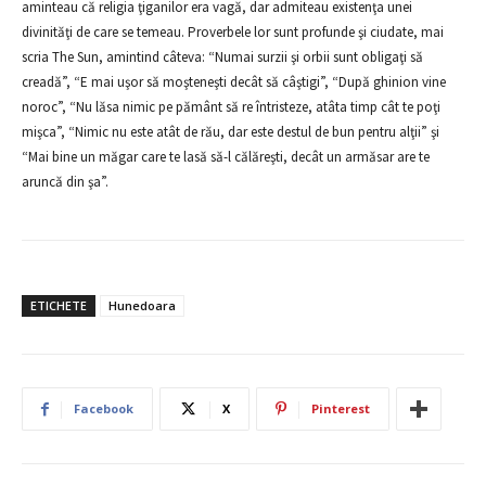
aminteau că religia ţiganilor era vagă, dar admiteau existenţa unei
divinităţi de care se temeau. Proverbele lor sunt profunde şi ciudate, mai
scria The Sun, amintind câteva: “Numai surzii şi orbii sunt obligaţi să
creadă”, “E mai uşor să moşteneşti decât să câştigi”, “După ghinion vine
noroc”, “Nu lăsa nimic pe pământ să re întristeze, atâta timp cât te poţi
mişca”, “Nimic nu este atât de rău, dar este destul de bun pentru alţii” şi
“Mai bine un măgar care te lasă să-l călăreşti, decât un armăsar are te
aruncă din şa”.
ETICHETE
Hunedoara
Facebook
X
Pinterest