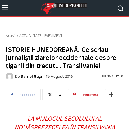
Acasă
ACTUALITATE - EVENIMENT
ISTORIE HUNEDOREANĂ. Ce scriau
jurnaliștii ziarelor occidentale despre
țiganii din trecutul Transilvaniei
De
Daniel Guţă
157
0
18 August 2016
Facebook
X
Pinterest
LA MIJLOCUL SECOLULUI AL
NOUĂSPREZECELEA ÎN TRANSILVANIA