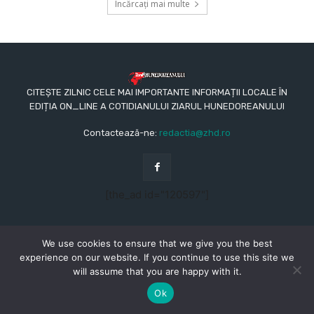
Încărcați mai multe
CITEȘTE ZILNIC CELE MAI IMPORTANTE INFORMAȚII LOCALE ÎN
EDIȚIA ON_LINE A COTIDIANULUI ZIARUL HUNEDOREANULUI
Contactează-ne:
redactia@zhd.ro
[the_ad id="120597"]
We use cookies to ensure that we give you the best
experience on our website. If you continue to use this site we
will assume that you are happy with it.
© Copyright - 2015 - 2023 - Ziarul Hunedoreanului
CONTACT
REDACŢIA
TERMENI ȘI CONDIȚII
Ok
POLITICA DE CONFIDENȚIALITATE