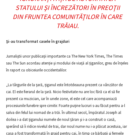
STATULUI ŞI ÎNCREZĂTORI ÎN PREOŢII
DIN FRUNTEA COMUNITĂŢILOR ÎN CARE
TRĂIAU.
Şi-au transformat casele în grajduri
Jurnaliştii unor publicaţii importante ca The New York Times, The Times
sau The Sun acordau atenție și modului de viaţă al ţiganilor, greu de înţeles
în raport cu obiceiurile occidentalilor.
„La târgurile de la ţară, ţiganul este întotdeauna prezent ca vânzător de
cai. El este fierarul de la ţară. Nicio festivitate nu are loc fără ca el să fie
prezent ca muzician, iar în unele zone, el este cel care acompaniază
procesiunile funebre spre cimitir. Foarte puţine lucruri s-au făcut pentru a-l
salva din felul lui nomad de a trăi. În ultimul secol, împăratul Joseph al
doilea i-a dat ţiganului numele de noul ţăran şi i-a construit o casă,
sperând să îi ridice nivelul de trai, dar noul nume nu i-a plăcut acestuia, iar
casa a fost transformată în grajd pentru cai, în timp ce bărbaţii şi femeile