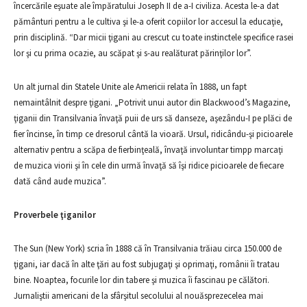
încercările eşuate ale împăratului Joseph II de a-I civiliza. Acesta le-a dat
pământuri pentru a le cultiva şi le-a oferit copiilor lor accesul la educaţie,
prin disciplină. “Dar micii ţigani au crescut cu toate instinctele specifice rasei
lor şi cu prima ocazie, au scăpat şi s-au realăturat părinţilor lor”.
Un alt jurnal din Statele Unite ale Americii relata în 1888, un fapt
nemaintâlnit despre ţigani. „Potrivit unui autor din Blackwood’s Magazine,
ţiganii din Transilvania învaţă puii de urs să danseze, aşezându-I pe plăci de
fier încinse, în timp ce dresorul cântă la vioară. Ursul, ridicându-şi picioarele
alternativ pentru a scăpa de fierbinţeală, învaţă involuntar timpp marcaţi
de muzica viorii şi în cele din urmă învaţă să îşi ridice picioarele de fiecare
dată când aude muzica”.
Proverbele ţiganilor
The Sun (New York) scria în 1888 că în Transilvania trăiau circa 150.000 de
ţigani, iar dacă în alte ţări au fost subjugaţi şi oprimaţi, românii îi tratau
bine. Noaptea, focurile lor din tabere şi muzica îi fascinau pe călători.
Jurnaliştii americani de la sfârşitul secolului al nouăsprezecelea mai