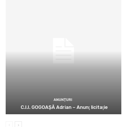
ANUNȚURI
C.I.I. GOGOAŞĂ Adrian – Anunţ licitaţie