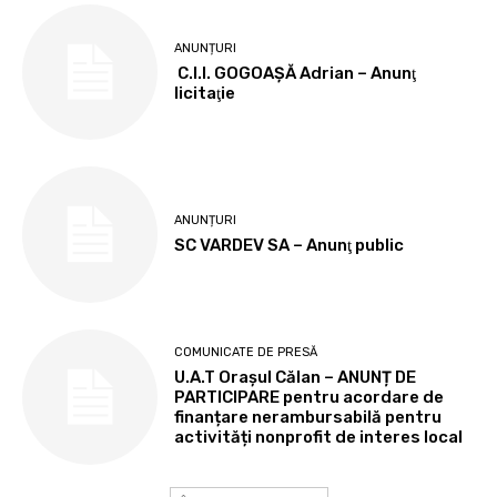
ANUNȚURI
C.I.I. GOGOAŞĂ Adrian – Anunţ
licitaţie
ANUNȚURI
SC VARDEV SA – Anunţ public
COMUNICATE DE PRESĂ
U.A.T Orașul Călan – ANUNȚ DE
PARTICIPARE pentru acordare de
finanțare nerambursabilă pentru
activități nonprofit de interes local