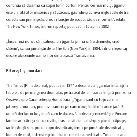
continuă să doarmă cu copiii lor în corturi. Pentru cei mai mulţi, ţiganul
este un rătăcitor misterios şi răutăcios, găsindu-şi cumva mijloacele de trai,
corecte sau prin înşelăciune, în funcţie de scopul său de moment”, relata
The New York Times, într-un reportaj publicat în 10 aprilie 1882.
„Înseamnă noroc să întâlneşti un ţigan la prima oră a dimineţii, cred
sătenii”, scriau jurnaliştii de la The Sun (New York) în 1884, într-un reportaj
despre obiceiurile oamenilor din această Transilvania.
Pitoreşti şi murdari
The Times (Philadelphia), publica în 1877 o descriere a ţiganilor întâlniţi în
taberele de pe marginea drumului, pe traseul de la intrarea în ţară prin zona
Orşovei, spre Caransebeş şi Hunedoara. „Ţiganii sunt cu toţii cei mai
pitoreşti, murdari, primitivi oameni pe care îi poţi întâlni în orice ţară. Ei
umblă din loc în loc, după cum le dictează fantezia şi necesităţile. Fiecare
familie are căruţa sa cu coviltir, tras de câte un cal sfrijit şi plin de căpuşe,
iar în căruţă sunt porci, copii dezbrăcaţi, femei pe jumătate dezbrăcate,
bunuri de casă, ustensile şi tot felul de obiecte amestecate. Totul la ei are