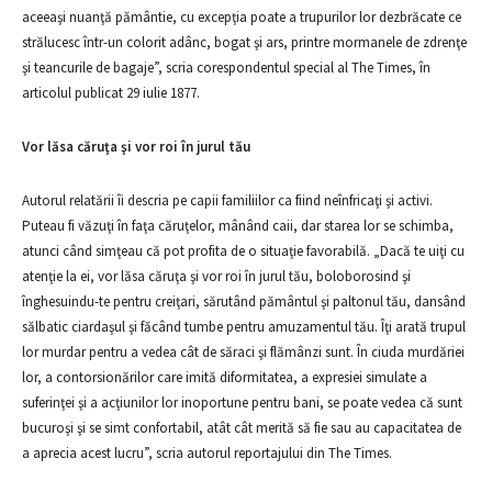
aceeaşi nuanţă pământie, cu excepţia poate a trupurilor lor dezbrăcate ce
strălucesc într-un colorit adânc, bogat şi ars, printre mormanele de zdrenţe
şi teancurile de bagaje”, scria corespondentul special al The Times, în
articolul publicat 29 iulie 1877.
Vor lăsa căruţa şi vor roi în jurul tău
Autorul relatării îi descria pe capii familiilor ca fiind neînfricaţi şi activi.
Puteau fi văzuţi în faţa căruţelor, mânând caii, dar starea lor se schimba,
atunci când simţeau că pot profita de o situaţie favorabilă. „Dacă te uiţi cu
atenţie la ei, vor lăsa căruţa şi vor roi în jurul tău, boloborosind şi
înghesuindu-te pentru creiţari, sărutând pământul şi paltonul tău, dansând
sălbatic ciardaşul şi făcând tumbe pentru amuzamentul tău. Îţi arată trupul
lor murdar pentru a vedea cât de săraci şi flămânzi sunt. În ciuda murdăriei
lor, a contorsionărilor care imită diformitatea, a expresiei simulate a
suferinţei şi a acţiunilor lor inoportune pentru bani, se poate vedea că sunt
bucuroşi şi se simt confortabil, atât cât merită să fie sau au capacitatea de
a aprecia acest lucru”, scria autorul reportajului din The Times.