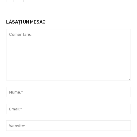
LĂSAȚI UN MESAJ
Comentariu:
Nu
Ema
Web