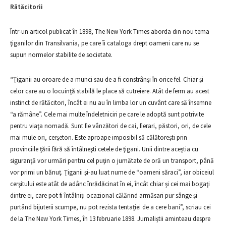
Rătăcitorii
Într-un articol publicat în 1898, The New York Times aborda din nou tema
ţiganilor din Transilvania, pe care îi cataloga drept oameni care nu se
supun normelor stabilite de societate.
“Ţiganii au oroare de a munci sau de a fi constrânşi în orice fel. Chiar şi
celor care au o locuinţă stabilă le place să cutreiere. Atât de ferm au acest
instinct de rătăcitori, încât ei nu au în limba lor un cuvânt care să însemne
“a rămâne”. Cele mai multe îndeletniciri pe care le adoptă sunt potrivite
pentru viaţa nomadă. Sunt fie vânzători de cai, fierari, păstori, ori, de cele
mai mule ori, cerşetori. Este aproape imposibil să călătoreşti prin
provinciile ţării fără să întâlneşti cetele de ţigani. Unii dintre aceştia cu
siguranţă vor urmări pentru cel puţin o jumătate de oră un transport, până
vor primi un bănuţ. Ţiganii şi-au luat nume de “oameni săraci”, iar obiceiul
cerşitului este atât de adânc înrădăcinat în ei, încât chiar şi cei mai bogaţi
dintre ei, care pot fi întâlniţi ocazional călărind armăsari pur sânge şi
purtând bijuterii scumpe, nu pot rezista tentaţiei de a cere bani”, scriau cei
de la The New York Times, în 13 februarie 1898. Jurnaliştii aminteau despre