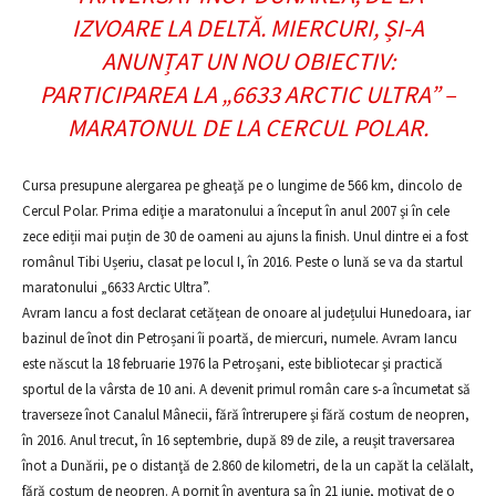
IZVOARE LA DELTĂ. MIERCURI, ȘI-A
ANUNȚAT UN NOU OBIECTIV:
PARTICIPAREA LA „6633 ARCTIC ULTRA” –
MARATONUL DE LA CERCUL POLAR.
Cursa presupune alergarea pe gheaţă pe o lungime de 566 km, dincolo de
Cercul Polar. Prima ediţie a maratonului a început în anul 2007 şi în cele
zece ediții mai puțin de 30 de oameni au ajuns la finish. Unul dintre ei a fost
românul Tibi Ușeriu, clasat pe locul I, în 2016. Peste o lună se va da startul
maratonului „6633 Arctic Ultra”.
Avram Iancu a fost declarat cetățean de onoare al județului Hunedoara, iar
bazinul de înot din Petroșani îi poartă, de miercuri, numele. Avram Iancu
este născut la 18 februarie 1976 la Petroşani, este bibliotecar şi practică
sportul de la vârsta de 10 ani. A devenit primul român care s-a încumetat să
traverseze înot Canalul Mânecii, fără întrerupere şi fără costum de neopren,
în 2016. Anul trecut, în 16 septembrie, după 89 de zile, a reuşit traversarea
înot a Dunării, pe o distanţă de 2.860 de kilometri, de la un capăt la celălalt,
fără costum de neopren. A pornit în aventura sa în 21 iunie, motivat de o