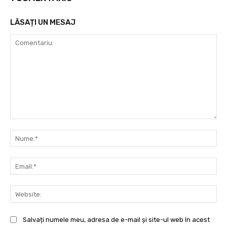
LĂSAȚI UN MESAJ
Comentariu:
Nu
Ema
Web
Salvați numele meu, adresa de e-mail și site-ul web în acest