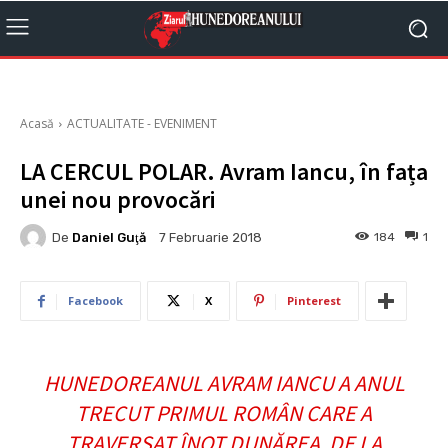
Acasă
ACTUALITATE - EVENIMENT
LA CERCUL POLAR. Avram Iancu, în fața
unei nou provocări
De
Daniel Guţă
184
1
7 Februarie 2018
Facebook
X
Pinterest
HUNEDOREANUL AVRAM IANCU A ANUL
TRECUT PRIMUL ROMÂN CARE A
TRAVERSAT ÎNOT DUNĂREA, DE LA