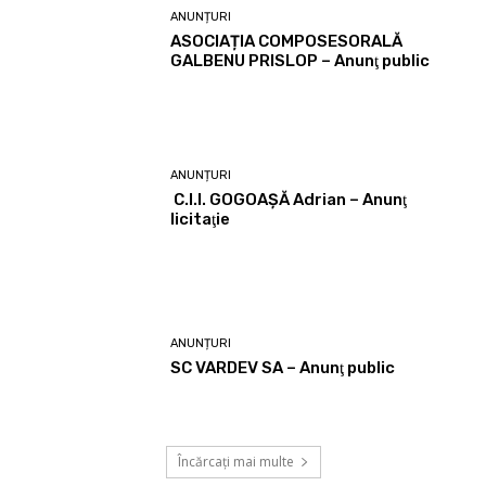
ANUNȚURI
ASOCIAȚIA COMPOSESORALĂ
GALBENU PRISLOP – Anunţ public
ANUNȚURI
C.I.I. GOGOAŞĂ Adrian – Anunţ
licitaţie
ANUNȚURI
SC VARDEV SA – Anunţ public
Încărcați mai multe