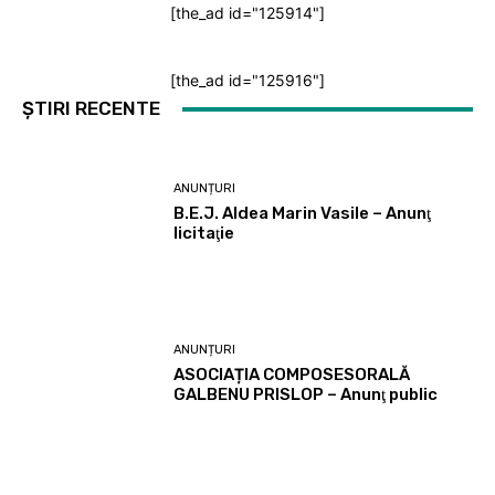
[the_ad id="125914"]
[the_ad id="125916"]
ȘTIRI RECENTE
ANUNȚURI
B.E.J. Aldea Marin Vasile – Anunţ
licitaţie
ANUNȚURI
ASOCIAȚIA COMPOSESORALĂ
GALBENU PRISLOP – Anunţ public