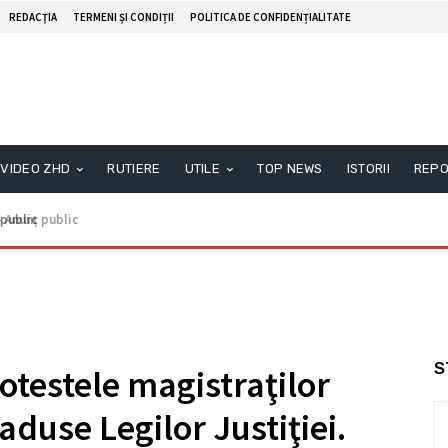
REDACŢIA
TERMENI ȘI CONDIȚII
POLITICA DE CONFIDENȚIALITATE
VIDEO ZHD
RUTIERE
UTILE
TOP NEWS
ISTORII
REPO
nunţ public
S
rotestele magistraţilor
aduse Legilor Justiţiei.