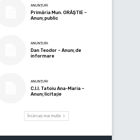
ANUNȚURI
Primăria Mun. ORĂȘTIE –
Anunţ public
ANUNȚURI
Dan Teodor – Anunţ de
informare
ANUNȚURI
C.I.I. Tatoiu Ana-Maria –
Anunţ licitaţie
Încărcați mai multe