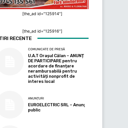
[the_ad id="125914"]
[the_ad id="125916"]
TIRI RECENTE
COMUNICATE DE PRESĂ
U.A.T Orașul Călan – ANUNȚ
DE PARTICIPARE pentru
acordare de finanțare
nerambursabilă pentru
activități nonprofit de
interes local
ANUNȚURI
EUROELECTRIC SRL – Anunţ
public