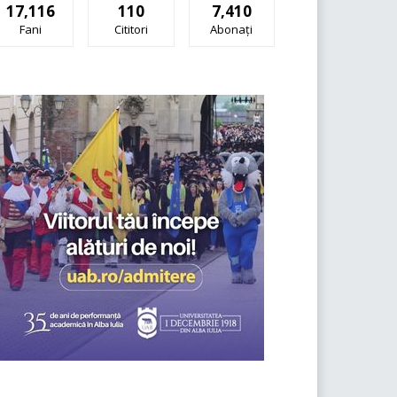
17,116
110
7,410
Fani
Cititori
Abonați