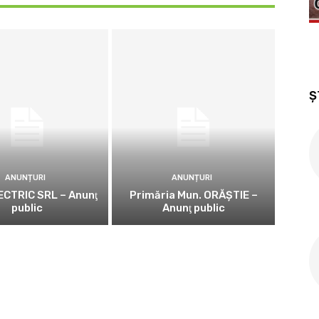
Ș
ANUNȚURI
ANUNȚURI
CTRIC SRL – Anunţ
Primăria Mun. ORĂȘTIE –
public
Anunţ public