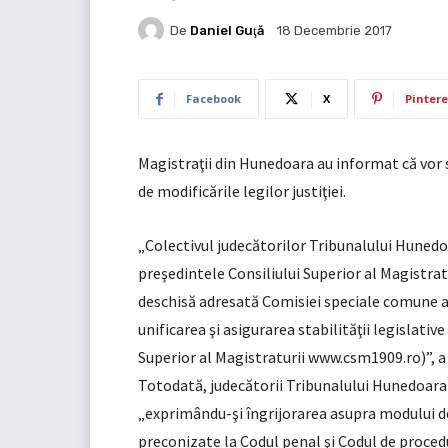
De
Daniel Guţă
18 Decembrie 2017
Facebook
X
Pintere
Magistraţii din Hunedoara au informat că vor s
de modificările legilor justiţiei.
„Colectivul judecătorilor Tribunalului Hunedoa
preşedintele Consiliului Superior al Magistra
deschisă adresată Comisiei speciale comune a
unificarea şi asigurarea stabilităţii legislative
Superior al Magistraturii www.csm1909.ro)”, 
Totodată, judecătorii Tribunalului Hunedoara 
„exprimându-şi îngrijorarea asupra modului de le
preconizate la Codul penal şi Codul de proce