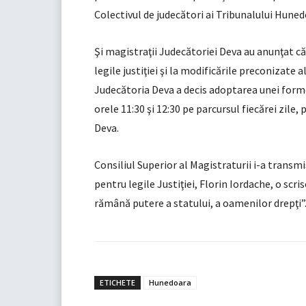
Colectivul de judecători ai Tribunalului Huned
Şi magistraţii Judecătoriei Deva au anunţat că 
legile justiţiei şi la modificările preconizate
Judecătoria Deva a decis adoptarea unei forme
orele 11:30 şi 12:30 pe parcursul fiecărei zile,
Deva.
Consiliul Superior al Magistraturii i-a transm
pentru legile Justiţiei, Florin Iordache, o scri
rămână putere a statului, a oamenilor drepţi”
ETICHETE
Hunedoara