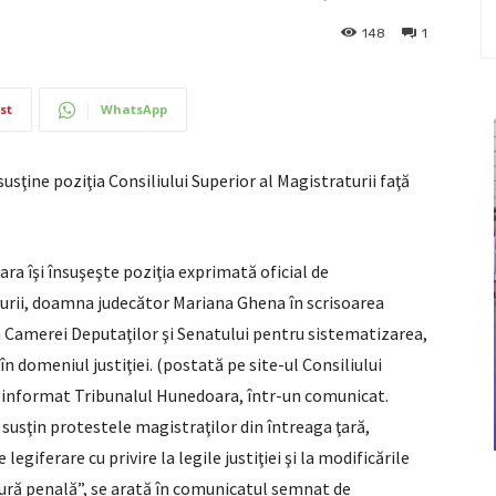
148
1
st
WhatsApp
usţine poziţia Consiliului Superior al Magistraturii faţă
ra îşi însuşeşte poziţia exprimată oficial de
turii, doamna judecător Mariana Ghena în scrisoarea
 Camerei Deputaţilor şi Senatului pentru sistematizarea,
 în domeniul justiţiei. (postată pe site-ul Consiliului
a informat Tribunalul Hunedoara, într-un comunicat.
susţin protestele magistraţilor din întreaga ţară,
giferare cu privire la legile justiţiei şi la modificările
dură penală”, se arată în comunicatul semnat de