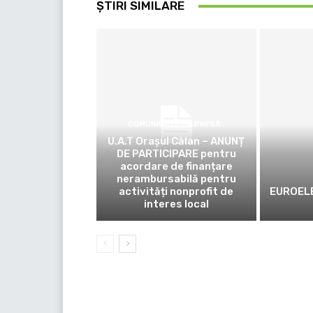
ȘTIRI SIMILARE
COMUNICATE DE PRESĂ
U.A.T Orașul Călan – ANUNȚ
DE PARTICIPARE pentru
acordare de finanțare
nerambursabilă pentru
activități nonprofit de
EUROELE
interes local