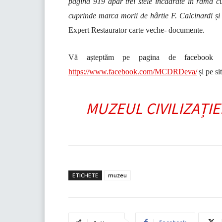
pagina 919 apar trei stele încadrate în ramă cu
cuprinde marca morii de hârtie F. Calcinardi și 
Expert Restaurator carte veche- documente.
Vă așteptăm pe pagina de facebook a
https://www.facebook.com/MCDRDeva/
și pe si
MUZEUL CIVILIZAȚIE
ETICHETE
muzeu