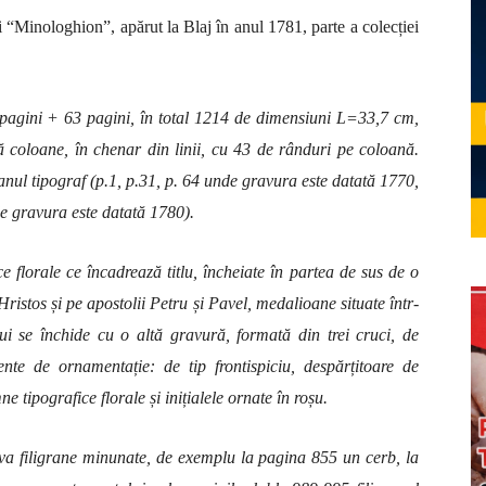
i
“
Minologhion
”,
apărut la Blaj în anul 1781, parte a colecției
49 pagini + 63 pagini, în total 1214 de dimensiuni L=33,7 cm,
ă coloane, în chenar din linii, cu 43 de rânduri pe coloană.
ul tipograf (p.1, p.31, p. 64 unde gravura este datată 1770,
e gravura este datată 1780).
 florale ce încadrează titlu, încheiate în partea de sus de o
ristos și pe apostolii Petru și Pavel, medalioane situate într-
ui se închide cu o altă gravură, formată din trei cruci, de
nte de ornamentație: de tip frontispiciu, despărțitoare de
ne tipografice florale și inițialele ornate în roșu.
va filigrane minunate, de exemplu la pagina 855 un cerb, la