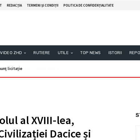
T
REDACŢIA
TERMENI ȘI CONDIȚII
POLITICA DE CONFIDENȚIALITATE
VIDEO ZHD
RUTIERE
UTILE
TOP NEWS
ISTORII
REPO
unţ licitaţie
S
lul al XVIII-lea,
ivilizației Dacice și