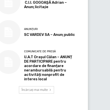
C.I.I. GOGOAŞĂ Adrian –
Anunţ licitaţie
ANUNȚURI
SC VARDEV SA – Anunţ public
COMUNICATE DE PRESĂ
U.A.T Orașul Călan – ANUNȚ
DE PARTICIPARE pentru
acordare de finanțare
nerambursabilă pentru
activități nonprofit de
interes local
Încărcați mai multe