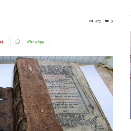
472
0
st
WhatsApp