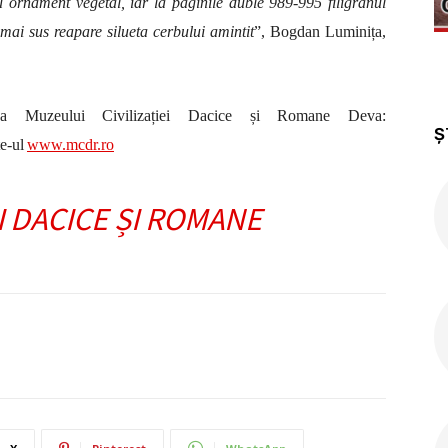
 ornament vegetal, iar la paginile duble 989-995 filigranul
mai sus reapare silueta cerbului amintit
”, Bogdan Luminița,
 Muzeului Civilizației Dacice și Romane Deva:
Ș
te-ul
www.mcdr.ro
I DACICE ȘI ROMANE