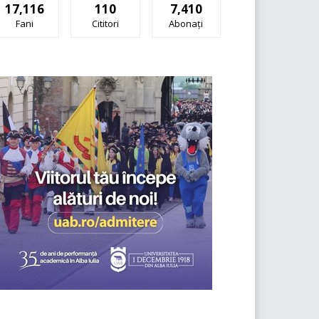
17,116
110
7,410
Fani
Cititori
Abonați