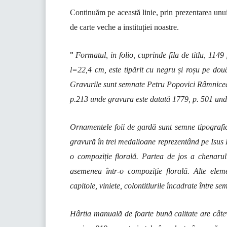
Continuăm pe această linie, prin prezentarea unu
de carte veche a instituției noastre.
”
Formatul, in folio, cuprinde fila de titlu, 11
l=22,4 cm, este tipărit cu negru și roșu pe dou
Gravurile sunt semnate Petru Popovici Râmnicean
p.213 unde gravura este datată 1779, p. 501 und
Ornamentele foii de gardă sunt semne tipografice
gravură în trei medalioane reprezentând pe Isus H
o compoziție florală. Partea de jos a chenarul
asemenea într-o compoziție florală. Alte eleme
capitole, viniete, colontitlurile încadrate între sem
Hârtia manuală de foarte bună calitate are câte