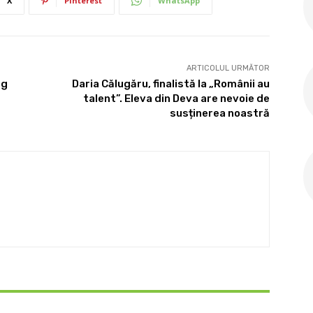
X
Pinterest
WhatsApp
ARTICOLUL URMĂTOR
eg
Daria Călugăru, finalistă la „Românii au
talent”. Eleva din Deva are nevoie de
susținerea noastră