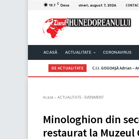
C
CONTAC
19.7
Deva
vineri, august 7, 2026
ACASĂ
ACTUALITATE
CORONAVIRUS
DE ACTUALITATE
C.I.I. GOGOAŞĂ Adrian – An
Acasă
ACTUALITATE - EVENIMENT
Minologhion din seco
restaurat la Muzeul C