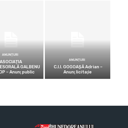
ANUNȚURI
ANUNȚURI
ASOCIAȚIA
ESORALĂ GALBENU
C.I.I. GOGOAŞĂ Adrian –
OP – Anunţ public
Anunţ licitaţie