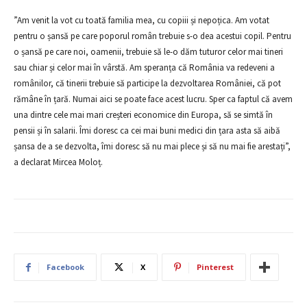
”Am venit la vot cu toată familia mea, cu copiii și nepoțica. Am votat
pentru o șansă pe care poporul român trebuie s-o dea acestui copil. Pentru
o șansă pe care noi, oamenii, trebuie să le-o dăm tuturor celor mai tineri
sau chiar și celor mai în vârstă. Am speranța că România va redeveni a
românilor, că tinerii trebuie să participe la dezvoltarea României, că pot
rămâne în țară. Numai aici se poate face acest lucru. Sper ca faptul că avem
una dintre cele mai mari creșteri economice din Europa, să se simtă în
pensii și în salarii. Îmi doresc ca cei mai buni medici din țara asta să aibă
șansa de a se dezvolta, îmi doresc să nu mai plece și să nu mai fie arestați”,
a declarat Mircea Moloț.
Facebook
X
Pinterest