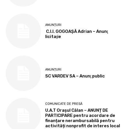
ANUNȚURI
C.I.I. GOGOAŞĂ Adrian – Anunţ
licitaţie
ANUNȚURI
SC VARDEV SA – Anunţ public
COMUNICATE DE PRESĂ
U.A.T Orașul Călan – ANUNȚ DE
PARTICIPARE pentru acordare de
finanțare nerambursabilă pentru
activități nonprofit de interes local