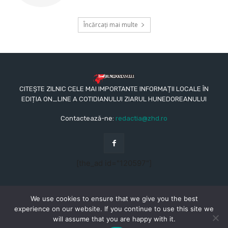
Încărcați mai multe
CITEȘTE ZILNIC CELE MAI IMPORTANTE INFORMAȚII LOCALE ÎN
EDIȚIA ON_LINE A COTIDIANULUI ZIARUL HUNEDOREANULUI
Contactează-ne:
redactia@zhd.ro
[the_ad id="120597"]
We use cookies to ensure that we give you the best
experience on our website. If you continue to use this site we
will assume that you are happy with it.
© Copyright - 2015 - 2023 - Ziarul Hunedoreanului