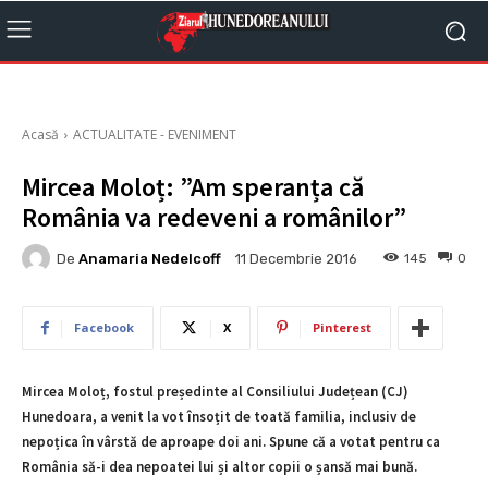
Acasă
ACTUALITATE - EVENIMENT
Mircea Moloț: ”Am speranța că
România va redeveni a românilor”
De
Anamaria Nedelcoff
145
0
11 Decembrie 2016
Facebook
X
Pinterest
Mircea Moloț, fostul președinte al Consiliului Județean (CJ)
Hunedoara, a venit la vot însoțit de toată familia, inclusiv de
nepoțica în vârstă de aproape doi ani. Spune că a votat pentru ca
România să-i dea nepoatei lui și altor copii o șansă mai bună.