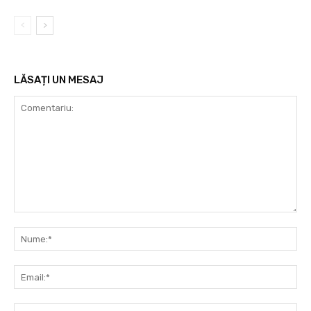
LĂSAȚI UN MESAJ
Comentariu:
Nu
Ema
Web