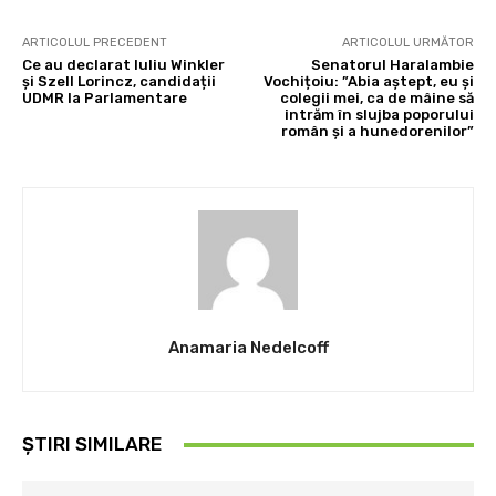
ARTICOLUL PRECEDENT
ARTICOLUL URMĂTOR
Ce au declarat Iuliu Winkler
Senatorul Haralambie
și Szell Lorincz, candidații
Vochițoiu: ”Abia aștept, eu și
UDMR la Parlamentare
colegii mei, ca de mâine să
intrăm în slujba poporului
român și a hunedorenilor”
Anamaria Nedelcoff
ȘTIRI SIMILARE