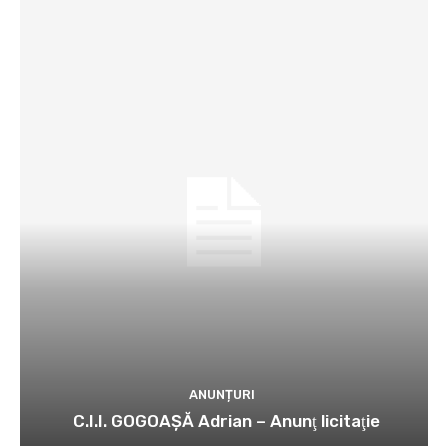
ANUNȚURI
C.I.I. GOGOAŞĂ Adrian – Anunţ licitaţie