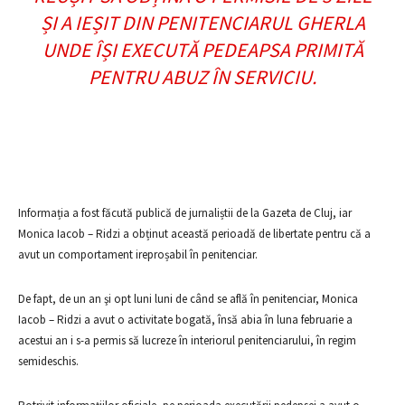
ȘI A IEȘIT DIN PENITENCIARUL GHERLA
UNDE ÎȘI EXECUTĂ PEDEAPSA PRIMITĂ
PENTRU ABUZ ÎN SERVICIU.
Informația a fost făcută publică de jurnaliștii de la Gazeta de Cluj, iar
Monica Iacob – Ridzi a obținut această perioadă de libertate pentru că a
avut un comportament ireproșabil în penitenciar.
De fapt, de un an şi opt luni luni de când se află în penitenciar, Monica
Iacob – Ridzi a avut o activitate bogată, însă abia în luna februarie a
acestui an i s-a permis să lucreze în interiorul penitenciarului, în regim
semideschis.