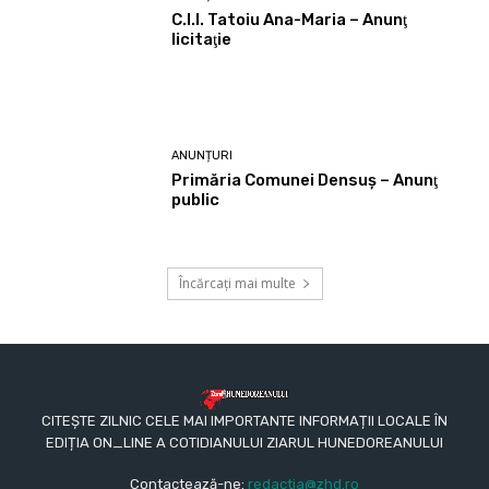
C.I.I. Tatoiu Ana-Maria – Anunţ
licitaţie
ANUNȚURI
Primăria Comunei Densuş – Anunţ
public
Încărcați mai multe
CITEȘTE ZILNIC CELE MAI IMPORTANTE INFORMAȚII LOCALE ÎN
EDIȚIA ON_LINE A COTIDIANULUI ZIARUL HUNEDOREANULUI
Contactează-ne:
redactia@zhd.ro