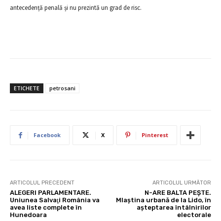
antecedență penală și nu prezintă un grad de risc.
ETICHETE
petrosani
Facebook
X
Pinterest
ARTICOLUL PRECEDENT
ARTICOLUL URMĂTOR
ALEGERI PARLAMENTARE.
N-ARE BALTA PEŞTE.
Uniunea Salvaţi România va
Mlaştina urbană de la Lido, în
avea liste complete în
aşteptarea întâlnirilor
Hunedoara
electorale