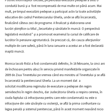
Potrivit informaţiilor oficiale, pe perioada executării pedepsei a avut o
conduită bună şi a fost recompensată de mai multe ori până acum. Mai
mult, pe timpul executării pedepsei a participat activ la toate activitățile
educative din cadrul Penitenciarului Gherla, unde se află încarcerată,
finalizând câteva zeci de programe. A finalizat şi elaborarea unei
lucrări științifice cu titlul „Securitate și sănătate în muncă: O perspectivă
legislativă evolutivă” și a promovat examenul la cursul de calificare de
lucrător în pensiune agroturistică. De precizat că, din cauza afecţiunilor
multiple de care suferă, până în luna ianuarie a acestui an a fost declarată
inaptă muncă.
Monica Iacob Ridzi a fost condamnată definitiv, în 16 februarie, la cinci ani
de închisoare pentru abuz în serviciu privind manifestările organizate în
2009 de Ziua Tineretului pe vremea când era ministru al Tineretului şi se află
încarcerată la penitenciarul Gherla. La un moment dat a
solicitat modificarea regimului de executare a pedepsei din regim
semideschis în regim deschis, dar Judecătoria Gherla a respins cererea, în
ciuda faptului că infracțiunea pentru care este condamnată nu este o
infracțiune din cele săvârșite cu violență, se află la prima confruntare cu
legea penală și sistemul penitenciar, până în acest moment neavând nicio