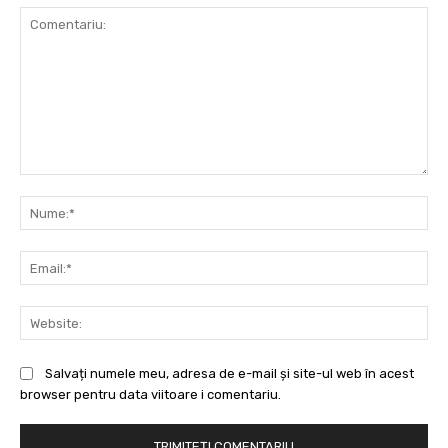
Comentariu:
Nu
Ema
Web
Salvați numele meu, adresa de e-mail și site-ul web în acest
browser pentru data viitoare i comentariu.