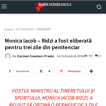
Acasă
ACTUALITATE - EVENIMENT
Monica Iacob – Ridzi a fost eliberată
pentru trei zile din penitenciar
De
Carmen Cosman-Preda
191
0
24 Octombrie 2016
Facebook
X
Pinterest
FOSTUL MINISTRU AL TINERETULUI ȘI
SPORTULUI, MONICA IACOB RIDZI, A
REUȘIT SĂ OBȚINĂ O PERMISIE DE 3 ZILE