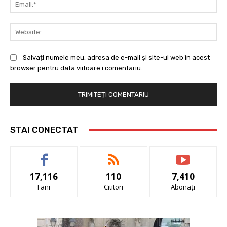
Ema
Web
Salvați numele meu, adresa de e-mail și site-ul web în acest
browser pentru data viitoare i comentariu.
STAI CONECTAT
17,116
110
7,410
Fani
Cititori
Abonați