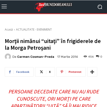
Acasă
ACTUALITATE - EVENIMENT
Morţii nimănui “uitaţi” în frigiderele de
la Morga Petroşani
De
Carmen Cosman-Preda
456
0
17 Martie 2014
Facebook
X
Pinterest
PERSOANE DECEDATE CARE NU AU RUDE
CUNOSCUTE, ORI MORŢI PE CARE
APARŢINĂTORII “UITĂ” SĂ ÎI MAI RIDICE