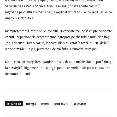
4 – 5 luni. Pentru cei fără aparţinători, fără niciun venit, Primăria, prin
Serviciul de Asistenţă Socială, trebuie să soluţioneze aceste cazuri. Îi
îngroapă pe cheltuiala Primăriei”, a explicat dr Dragoş Leucă şeful Secţiei de
Anatomie Patolgică.
Iar reprezentanţii Primăriei Municipiului Petroşani recunosc că preiau aceste
cazuri, iar persoanele decedate sunt îngropate pe cheltuiala municipalităţii.
„Anul trecut au fost 5 cazuri, iar costurile s-au cifrat în total la 1.600 de lei”,
a declarat Nicu Taşcă, purtătorul de cuvânt al Primăriei Petroşani.
De precizat că morţii fără aparţinători sau de care rudele uită nu pot fi ţinuţi
la nesfârşit în frigiderele de la Morgă, pentru că vorbim despre o capacitate
de numai 4 locuri.
ETICHETE
morga
morti
petrosani
primarie