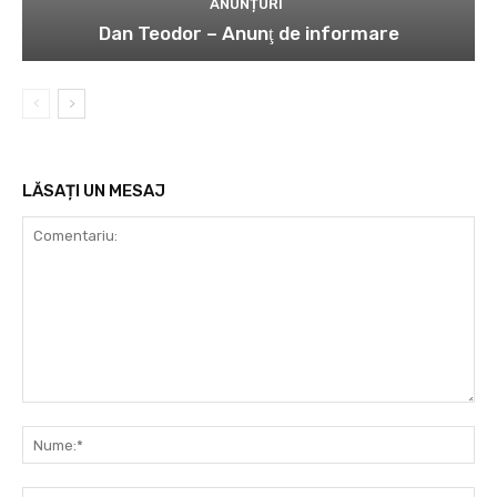
ANUNȚURI
Dan Teodor – Anunţ de informare
LĂSAȚI UN MESAJ
Comentariu:
Nu