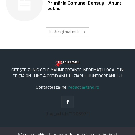
Primăria Comunei Densuş – Anunţ
public
Încărcați mai multe
CITEȘTE ZILNIC CELE MAI IMPORTANTE INFORMAȚII LOCALE ÎN
EDIȚIA ON_LINE A COTIDIANULUI ZIARUL HUNEDOREANULUI
Contactează-ne:
redactia@zhd.ro
[the_ad id="120597"]
We use cookies to ensure that we give you the best