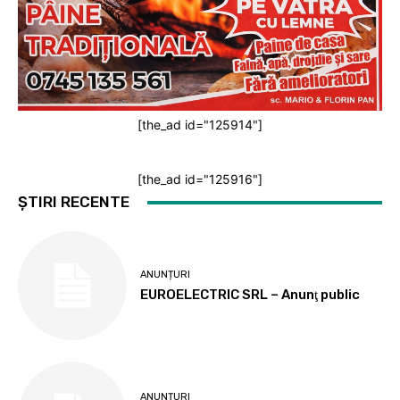
[the_ad id="125914"]
[the_ad id="125916"]
ȘTIRI RECENTE
ANUNȚURI
EUROELECTRIC SRL – Anunţ public
ANUNȚURI