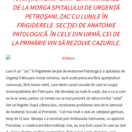
DE LA MORGA SPITALULUI DE URGENŢĂ
PETROŞANI, ZAC CU LUNILE ÎN
FRIGIDERELE SECŢIEI DE ANATOMIE
PATOLOGICĂ. ÎN CELE DIN URMĂ, CEI DE
LA PRIMĂRIE VIN SĂ REZOLVE CAZURILE.
Luni în şir “zac” în frigiderele Secţiei de Anatomie Patologică a Spitalului de
Urgenţă Petroşani morţii nimănui. Sunt acele persoane fără aparţinători
cunoscuţi, fără niciun venit, care devin cazuri sociale de care se ocupă
municipalitatea din Petroşani. Alţi decedaţi au rude în viaţă, dar e ca şi cum
nu le-ar avea, pentru că nimeni nu se mai prezintă să ridice mortul “uitat”
într-un frigider. După câteva luni, rezolvarea problemei vine de la Serviciul
de Asistenţă Socială al Primăriei. “Cel mai mult a stat un cetăţean german,
timp de 11 luni. Situaţia s-a rezolvat prin Ambasada Germaniei, cu ajutorul
Primăriei, o colaborare între instituţii. Dar, au mai fost cazuri în care au stat