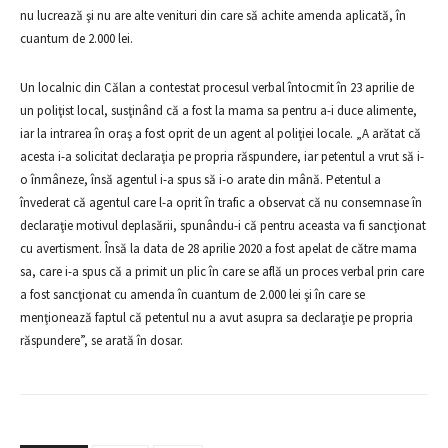
nu lucrează şi nu are alte venituri din care să achite amenda aplicată, în
cuantum de 2.000 lei.
Un localnic din Călan a contestat procesul verbal întocmit în 23 aprilie de
un poliţist local, susţinând că a fost la mama sa pentru a-i duce alimente,
iar la intrarea în oraş a fost oprit de un agent al poliţiei locale. „A arătat că
acesta i-a solicitat declaraţia pe propria răspundere, iar petentul a vrut să i-
o înmâneze, însă agentul i-a spus să i-o arate din mână. Petentul a
învederat că agentul care l-a oprit în trafic a observat că nu consemnase în
declaraţie motivul deplasării, spunându-i că pentru aceasta va fi sancţionat
cu avertisment. Însă la data de 28 aprilie 2020 a fost apelat de către mama
sa, care i-a spus că a primit un plic în care se află un proces verbal prin care
a fost sancţionat cu amenda în cuantum de 2.000 lei şi în care se
menţionează faptul că petentul nu a avut asupra sa declaraţie pe propria
răspundere”, se arată în dosar.