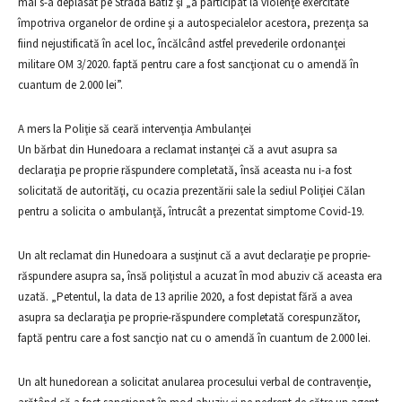
mai s-a deplasat pe Strada Batiz şi „a participat la violenţe exercitate
împotriva organelor de ordine şi a autospecialelor acestora, prezenţa sa
fiind nejustificată în acel loc, încălcând astfel prevederile ordonanţei
militare OM 3/2020. faptă pentru care a fost sancţionat cu o amendă în
cuantum de 2.000 lei”.
A mers la Poliţie să ceară intervenţia Ambulanţei
Un bărbat din Hunedoara a reclamat instanţei că a avut asupra sa
declaraţia pe proprie răspundere completată, însă aceasta nu i-a fost
solicitată de autorităţi, cu ocazia prezentării sale la sediul Poliţiei Călan
pentru a solicita o ambulanţă, întrucât a prezentat simptome Covid-19.
Un alt reclamat din Hunedoara a susţinut că a avut declaraţie pe proprie-
răspundere asupra sa, însă poliţistul a acuzat în mod abuziv că aceasta era
uzată. „Petentul, la data de 13 aprilie 2020, a fost depistat fără a avea
asupra sa declaraţia pe proprie-răspundere completată corespunzător,
faptă pentru care a fost sancţio nat cu o amendă în cuantum de 2.000 lei.
Un alt hunedorean a solicitat anularea procesului verbal de contravenţie,