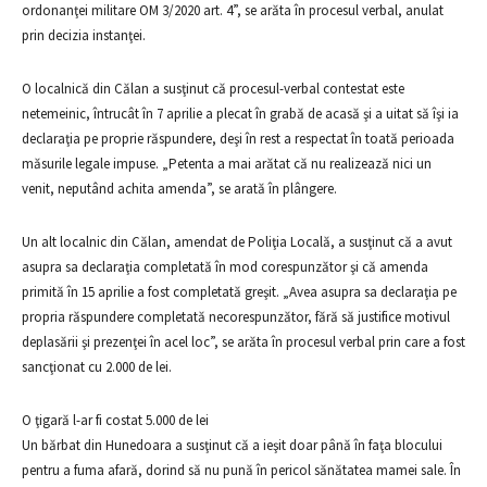
ordonanţei militare OM 3/2020 art. 4”, se arăta în procesul verbal, anulat
prin decizia instanţei.
O localnică din Călan a susţinut că procesul-verbal contestat este
netemeinic, întrucât în 7 aprilie a plecat în grabă de acasă şi a uitat să îşi ia
declaraţia pe proprie răspundere, deşi în rest a respectat în toată perioada
măsurile legale impuse. „Petenta a mai arătat că nu realizează nici un
venit, neputând achita amenda”, se arată în plângere.
Un alt localnic din Călan, amendat de Poliţia Locală, a susţinut că a avut
asupra sa declaraţia completată în mod corespunzător şi că amenda
primită în 15 aprilie a fost completată greşit. „Avea asupra sa declaraţia pe
propria răspundere completată necorespunzător, fără să justifice motivul
deplasării şi prezenţei în acel loc”, se arăta în procesul verbal prin care a fost
sancţionat cu 2.000 de lei.
O ţigară l-ar fi costat 5.000 de lei
Un bărbat din Hunedoara a susţinut că a ieşit doar până în faţa blocului
pentru a fuma afară, dorind să nu pună în pericol sănătatea mamei sale. În