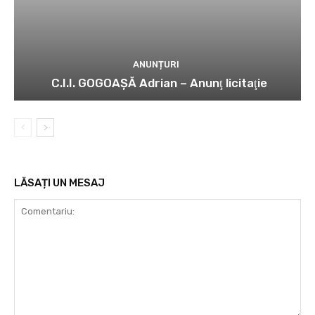
ANUNȚURI
C.I.I. GOGOAŞĂ Adrian – Anunţ licitaţie
LĂSAȚI UN MESAJ