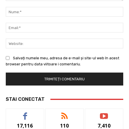
Comentariu:
Nu
Ema
Web
Salvați numele meu, adresa de e-mail și site-ul web în acest
browser pentru data viitoare i comentariu.
STAI CONECTAT
17,116
110
7,410