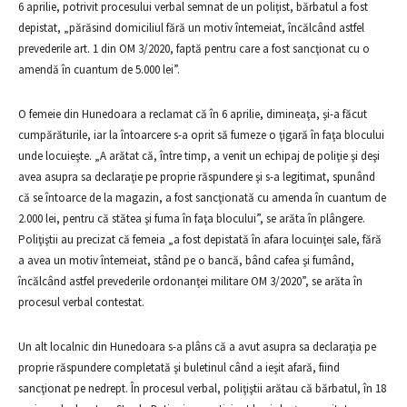
6 aprilie, potrivit procesului verbal semnat de un poliţist, bărbatul a fost
depistat, „părăsind domiciliul fără un motiv întemeiat, încălcând astfel
prevederile art. 1 din OM 3/2020, faptă pentru care a fost sancţionat cu o
amendă în cuantum de 5.000 lei”.
O femeie din Hunedoara a reclamat că în 6 aprilie, dimineaţa, şi-a făcut
cumpărăturile, iar la întoarcere s-a oprit să fumeze o ţigară în faţa blocului
unde locuieşte. „A arătat că, între timp, a venit un echipaj de poliţie şi deşi
avea asupra sa declaraţie pe proprie răspundere şi s-a legitimat, spunând
că se întoarce de la magazin, a fost sancţionată cu amenda în cuantum de
2.000 lei, pentru că stătea şi fuma în faţa blocului”, se arăta în plângere.
Poliţiştii au precizat că femeia „a fost depistată în afara locuinţei sale, fără
a avea un motiv întemeiat, stând pe o bancă, bând cafea şi fumând,
încălcând astfel prevederile ordonanţei militare OM 3/2020”, se arăta în
procesul verbal contestat.
Un alt localnic din Hunedoara s-a plâns că a avut asupra sa declaraţia pe
proprie răspundere completată şi buletinul când a ieşit afară, fiind
sancţionat pe nedrept. În procesul verbal, poliţiştii arătau că bărbatul, în 18