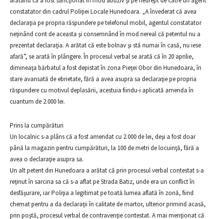
arătând că a fost sancţionat în mod abuziv şi pe nedrept de către un agent
constatator din cadrul Poliţiei Locale Hunedoara. „A învederat că avea
declaraţia pe propria răspundere pe telefonul mobil, agentul constatator
neţinând cont de aceasta şi consemnând în mod nereal că petentul nu a
prezentat declaraţia. A arătat că este bolnav şi stă numai în casă, nu iese
afară”, se arată în plângere. În procesul verbal se arată că în 20 aprilie,
dimineaţa bărbatul a fost depistat în zona Pieţei Obor din Hunedoara, în
stare avansată de ebrietate, fără a avea asupra sa declaraţie pe propria
răspundere cu motivul deplasării, acestuia fiindu-i aplicată amenda în
cuantum de 2.000 lei.
Prins la cumpărături
Un localnic s-a plâns că a fost amendat cu 2.000 de lei, deşi a fost doar
până la magazin pentru cumpărături, la 100 de metri de locuinţă, fără a
avea o declaraţie asupra sa.
Un alt petent din Hunedoara a arătat că prin procesul verbal contestat s-a
reţinut în sarcina sa că s-a aflat pe Strada Batiz, unde era un conflict în
desfăşurare, iar Poliţia a legitimat pe toată lumea aflată în zonă, fiind
chemat pentru a da declaraţii în calitate de martor, ulterior primind acasă,
prin poştă, procesul verbal de contravenţie contestat. A mai menţionat că