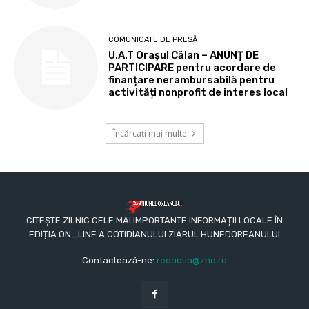
COMUNICATE DE PRESĂ
U.A.T Orașul Călan – ANUNȚ DE
PARTICIPARE pentru acordare de
finanțare nerambursabilă pentru
activități nonprofit de interes local
Încărcați mai multe
CITEȘTE ZILNIC CELE MAI IMPORTANTE INFORMAȚII LOCALE ÎN
EDIȚIA ON_LINE A COTIDIANULUI ZIARUL HUNEDOREANULUI
Contactează-ne:
redactia@zhd.ro