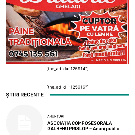
[the_ad id="125914"]
[the_ad id="125916"]
ȘTIRI RECENTE
ANUNȚURI
ASOCIAȚIA COMPOSESORALĂ
GALBENU PRISLOP – Anunţ public