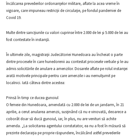
încălcarea prevederilor ordonanţelor militare, aflate la acea vreme în
vigoare, care impuneau restricţii de circulaţie, pe fondul pandemiei de
Covid 19.
Multe dintre sancţiunile cu valori cuprinse între 2.000 de lei şi 5.000 de lei au
fost contestate în instanţă.
În ultimele zile, magistraţii Judecătoriei Hunedoara au încheiat o parte
dintre procesele în care hunedorenii au contestat procesele verbale şi le-au
admis solicitările de anulare a amenzilor. Dosarele aflate pe rolul instanţei
arată motivele principale pentru care amenzile i-au nemulţumit pe
localnici. Iată câteva dintre acestea:
Prinsă în timp ce ducea gunoiul
O femeie din Hunedoara, amendată cu 2.000 de lei de un jandarm, în 21
aprilie, a cerut anularea amenzii, susţinând că nu e vinovată, deoarece a
coborât doar să ducă gunoiul, iar, în plus, nu are venituri să achite
amenda. „La solicitarea agentului constatator, ea nu a fost în măsură să
prezinte declaraţia pe proprie răspundere, încălcând astfel prevederile